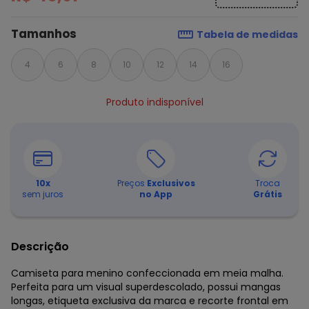
Tamanhos
Tabela de medidas
4
6
8
10
12
14
16
Produto indisponível
10
x
Preços
Exclusivos
Troca
sem juros
no App
Grátis
Descrição
Camiseta para menino confeccionada em meia malha.
Perfeita para um visual superdescolado, possui mangas
longas, etiqueta exclusiva da marca e recorte frontal em