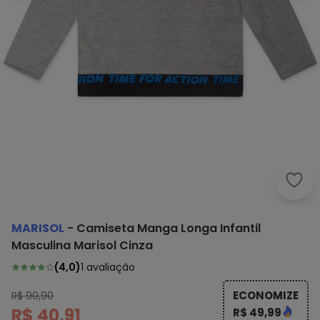
Mari
MARISOL
-
Camiseta Manga Longa Infantil
Masculina Marisol Cinza
(
4,0
)
1
avaliação
ECONOMIZE
R$ 90,90
R$ 40,91
R$ 49,99