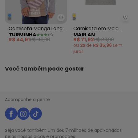
Turminha - Camiseta Manga Lon
Marl
Camiseta Manga Longa
Camiseta em Meia
TURMINHA
MARLAN
Ursinho Menino Cinza
Malha Penteada Cinza
R$ 44,91
R$ 49,90
R$ 71,92
R$ 89,90
ou
2x
de
R$ 35,96
sem
juros
Você também pode gostar
Acompanhe a gente
Seja você também um dos 7 milhões de apaixonados
pelas nossas dicas e promoções!