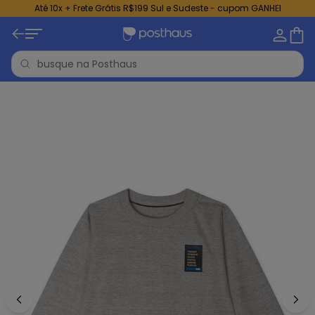
Até 10x + Frete Grátis R$199 Sul e Sudeste - cupom GANHEI