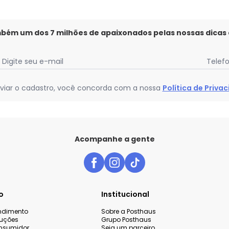
mbém um dos 7 milhões de apaixonados pelas nossas dicas
Digite seu e-mail
Telef
viar o cadastro, você concorda com a nossa
Política de Priva
Acompanhe a gente
o
Institucional
endimento
Sobre a Posthaus
luções
Grupo Posthaus
nsumidor
Seja um parceiro