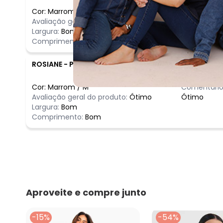
Cor:
Marrom
/
GG
Comentário
Avaliação geral do produto:
Incrível
Gosto muito
Largura:
Bom
Comprimento:
Bom
ROSIANE
-
PETROLINA - PE
Cor:
Marrom
/
M
Comentário
Avaliação geral do produto:
Ótimo
Ótimo
Largura:
Bom
Comprimento:
Bom
Aproveite e compre junto
-15%
-54%