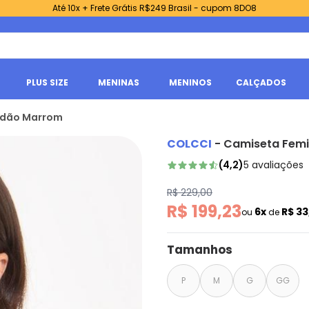
Até 10x + Frete Grátis R$249 Brasil - cupom 8DO8
PLUS SIZE
MENINAS
MENINOS
CALÇADOS
godão Marrom
COLCCI
-
Camiseta Femi
(
4,2
)
5
avaliações
R$ 229,00
R$ 199,23
6x
R$ 3
ou
de
Tamanhos
P
M
G
GG