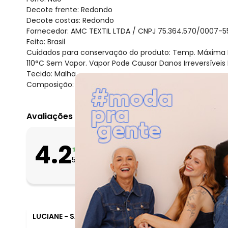
Decote frente: Redondo
Decote costas: Redondo
Fornecedor: AMC TEXTIL LTDA / CNPJ 75.364.570/0007-5
Feito: Brasil
Cuidados para conservação do produto: Temp. Máxima
110°C Sem Vapor. Vapor Pode Causar Danos Irreversíveis
Tecido: Malha
Composição: 100% algodão
Avaliações
O que as clientes 
4.2
Apertado
5
avaliações
Bom
Folgado
LUCIANE
-
SAO LEOPOLDO - RS