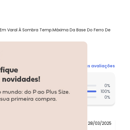
Em Varal À Sombra Temp.Máxima Da Base Do Ferro De
Ver todas as avaliações
entes acharam do comprimento?
0
%
100
%
0
%
28/03/2025