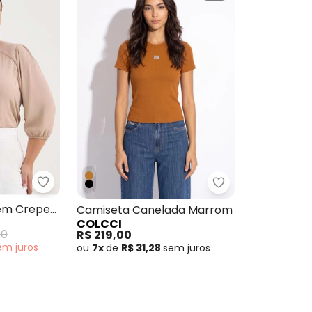
Principessa - Blusa Manga 7/8 em Crepe Plus Si
Jj Marrom
Colcci - Camise
 em Crepe
Camiseta Canelada Marrom
COLCCI
Mousse
90
R$ 219,00
em
juros
ou
7x
de
R$ 31,28
sem
juros