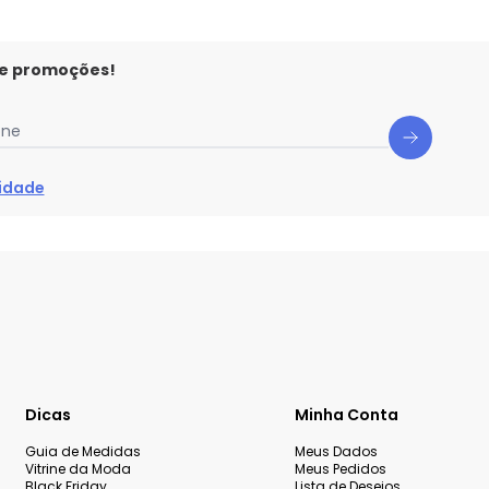
 e promoções!
one
cidade
Dicas
Minha Conta
Guia de Medidas
Meus Dados
Vitrine da Moda
Meus Pedidos
Black Friday
Lista de Desejos