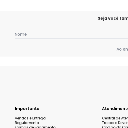
Seja você ta
Nome
Ao en
Importante
Atendiment
Vendas e Entrega
Central de At
Regulamento
Trocas e Devo
Formas de Pagamento
Código do Co