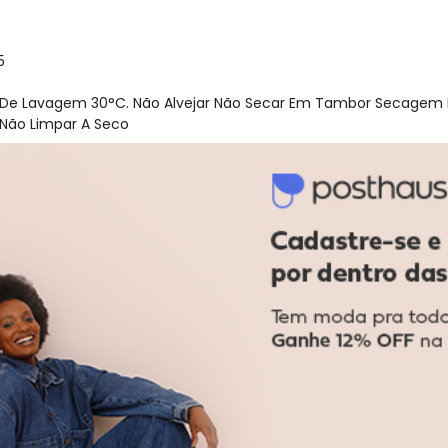
5
 De Lavagem 30°C. Não Alvejar Não Secar Em Tambor Secagem 
 Não Limpar A Seco
acharam da largura?
O que as cli
0
%
Curto
100
%
Bom
0
%
Longo