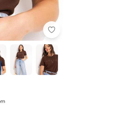
Colcci - Camiseta Feminina em Ma
rom