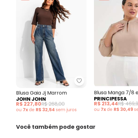
John John - Blusa Gaia 
Blusa Manga 7/8
Blusa Gaia Jj Marrom
PRINCIPESSA
JOHN JOHN
Plus Size Mocha 
R$ 213,44
R$ 469,
R$ 227,80
R$ 268,00
Justina
ou
7x
de
R$ 30,49
s
ou
7x
de
R$ 32,54
sem
juros
Você também pode gostar