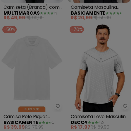
Camiseta (Branca) com
Camiseta Masculina
MULTIMARCAS
BASICAMENTE
Estampa na Frente
(Branca) com Mangas
R$ 49,99
R$ 99,99
R$ 20,99
R$ 59,99
Curtas
-50%
-70%
Basicamente - Camisa Polo Piqu
De
Camisa Polo Piquet
Camiseta Leve Masculina
BASICAMENTE
DECOY
Stretch Plus Masculina
(Branco)
R$ 39,99
R$ 79,99
R$ 17,97
R$ 59,90
(Branco)