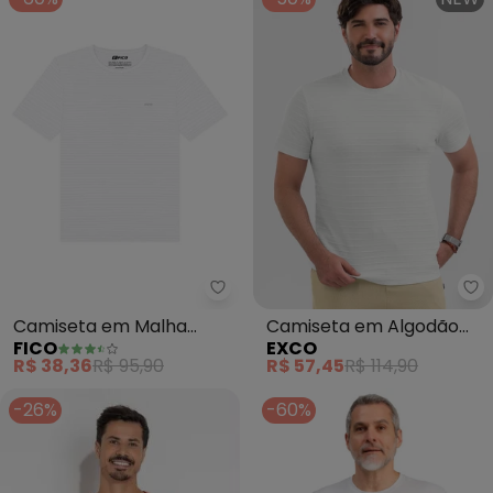
Fico - Camiseta em Malha Text
Ex
Camiseta em Malha
Camiseta em Algodão
FICO
EXCO
Texturizada (Branco)
(Branco)
R$ 38,36
R$ 95,90
R$ 57,45
R$ 114,90
-26%
-60%