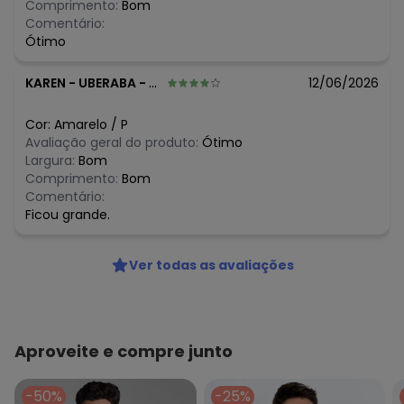
Comprimento:
Bom
N/D*
fevereiro/2026
Comentário:
Ótimo
KAREN
-
UBERABA - MG
12/06/2026
Cor:
Amarelo
/
P
Avaliação geral do produto:
Ótimo
Largura:
Bom
Comprimento:
Bom
Comentário:
Ficou grande.
Ver todas as avaliações
Aproveite e compre junto
-50%
-25%