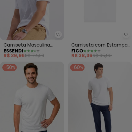
Essendi - Camiseta Masculina E
Fi
Camiseta Masculina
Camiseta com Estampa
ESSENDI
FICO
Essencial em Suedine
em Algodão Penteado
R$ 39,95
R$ 74,99
R$ 38,36
R$ 95,90
(Branco)
(Branco)
-50%
-60%