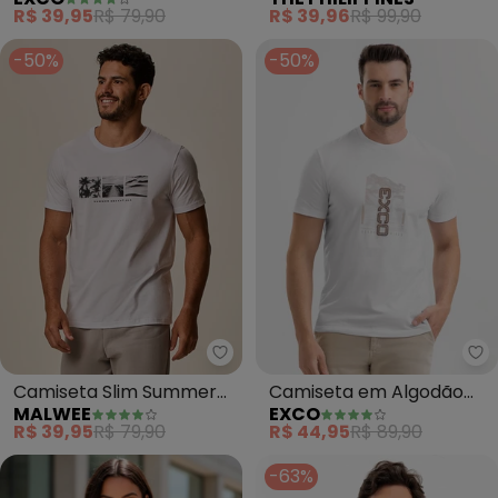
(Branco)
Listrado (Branco)
R$ 39,95
R$ 79,90
R$ 39,96
R$ 99,90
-50%
-50%
Malwee - Camiseta Slim Summer
Ex
Camiseta Slim Summer
Camiseta em Algodão
MALWEE
EXCO
Essentials (Branco)
(Branco)
R$ 39,95
R$ 79,90
R$ 44,95
R$ 89,90
-63%