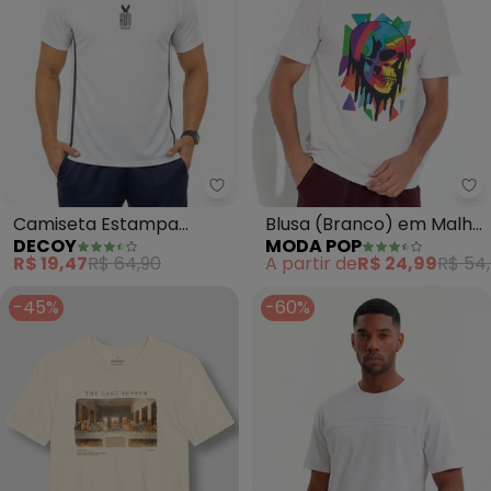
Decoy - Camiseta Estampa Mas
Mo
Camiseta Estampa
Blusa (Branco) em Malha
DECOY
MODA POP
Masculina (Branco)
de Algodão
R$ 19,47
R$ 64,90
A partir de
R$ 24,99
R$ 54
-45%
-60%