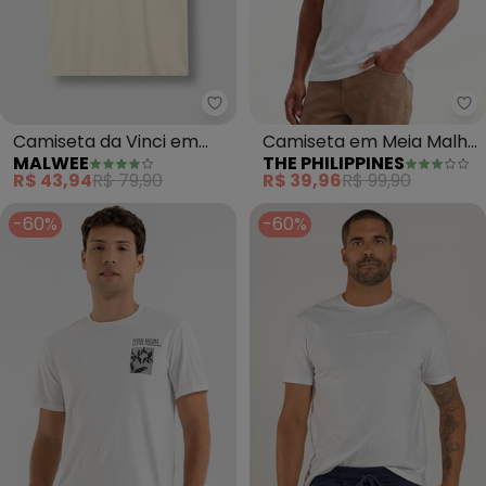
Malwee - Camiseta da Vinci em
Th
Camiseta da Vinci em
Camiseta em Meia Malha
MALWEE
THE PHILIPPINES
Malha de Algodão
Branco
R$ 43,94
R$ 79,90
R$ 39,96
R$ 99,90
(Branco)
-60%
-60%