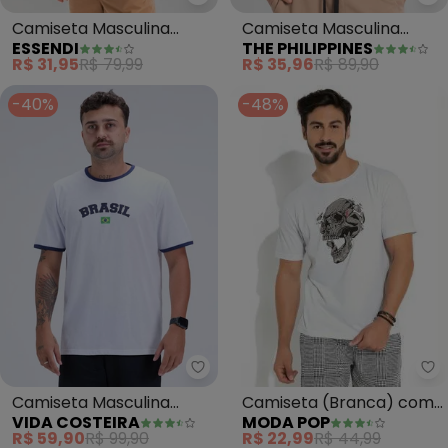
Essendi - Camiseta Masculina E
Th
Camiseta Masculina
Camiseta Masculina
ESSENDI
THE PHILIPPINES
Essencial em Malha
Algodão (Branco)
R$ 31,95
R$ 79,99
R$ 35,96
R$ 89,90
(Branco)
-40%
-48%
Mo
Vida Costeira - Camiseta Mascu
Camiseta (Branca) com
Camiseta Masculina
MODA POP
VIDA COSTEIRA
Estampa Frontal Caveira
Brasil Copa Branco
R$ 22,99
R$ 44,99
R$ 59,90
R$ 99,90