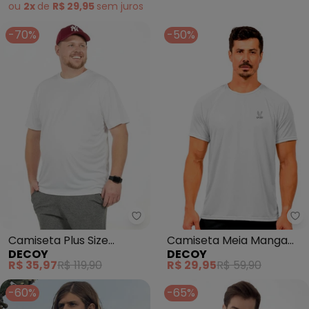
(Branco)
ou
2x
de
R$ 29,95
sem
juros
-70%
-50%
Decoy - Camiseta Plus Size Mas
De
Camiseta Plus Size
Camiseta Meia Manga
DECOY
DECOY
Masculina (Branco)
Masculina (Branco)
R$ 35,97
R$ 119,90
R$ 29,95
R$ 59,90
-60%
-65%