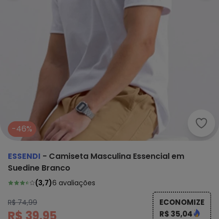
Esse
-46%
ESSENDI
-
Camiseta Masculina Essencial em
Suedine Branco
(
3,7
)
6
avaliações
ECONOMIZE
R$ 74,99
R$ 39,95
R$ 35,04