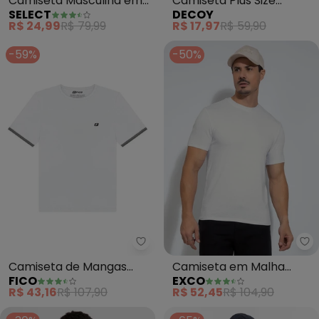
Camiseta Masculina em
Camiseta Plus Size
SELECT
DECOY
Meia Malha (Branco)
Masculina (Branco)
R$ 24,99
R$ 79,99
R$ 17,97
R$ 59,90
-59%
-50%
Fico - Camiseta de Mangas Cur
Ex
Camiseta de Mangas
Camiseta em Malha
FICO
EXCO
Curtas em Malha Piquet
(Branco )
R$ 43,16
R$ 107,90
R$ 52,45
R$ 104,90
(Branco)