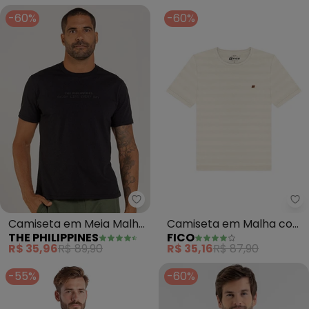
-60%
-60%
The Philippines - Camiseta em 
Fi
Camiseta em Meia Malha
Camiseta em Malha com
THE PHILIPPINES
FICO
(Preto)
Textura (Branco)
R$ 35,96
R$ 89,90
R$ 35,16
R$ 87,90
-55%
-60%