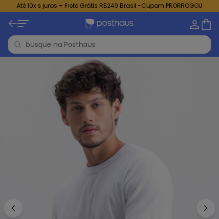
Até 10x s juros + Frete Grátis R$249 Brasil -Cupom PRORROGOU