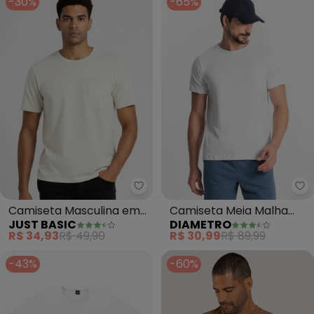
-30%
-65%
Just Basic - Camiseta Masculi
Di
Camiseta Masculina em
Camiseta Meia Malha
JUST BASIC
DIAMETRO
Algodão (Branco)
Masculina (Branco)
R$ 34,93
R$ 49,90
R$ 30,99
R$ 89,99
-43%
-60%