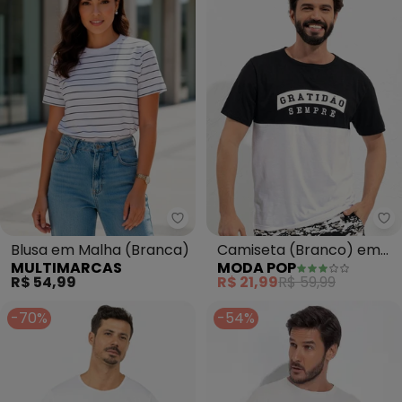
Multimarcas - Blusa em Malha 
Mo
Blusa em Malha (Branca)
Camiseta (Branco) em
MULTIMARCAS
MODA POP
Malha de Algodão
R$ 54,99
R$ 21,99
R$ 59,99
-70%
-54%