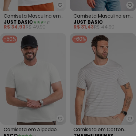
Just Basic - Camiseta Masculi
Ju
Camiseta Masculina em
Camiseta Masculina em
JUST BASIC
JUST BASIC
Meia Malha Branco
Meia Malha Branco
R$ 34,93
R$ 49,90
R$ 31,43
R$ 44,90
-50%
-60%
Exco - Camiseta em Algodão (
Th
Camiseta em Algodão
Camiseta em Cotton
EXCO
THE PHILIPPINES