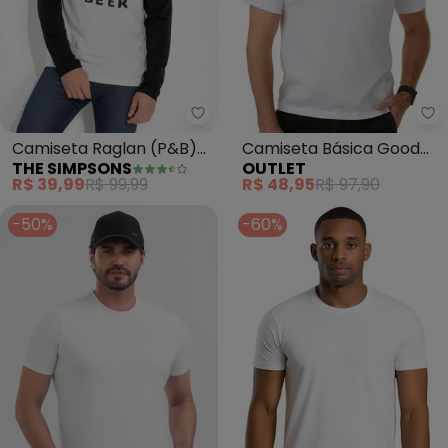
The Simpsons - Camiseta Ragl
Ou
Camiseta Raglan (P&B)
Camiseta Básica Good
THE SIMPSONS
OUTLET
com Estampa The
Peoples (Branco)
R$ 39,99
R$ 99,99
R$ 48,95
R$ 97,90
Simpsons
-50%
-60%