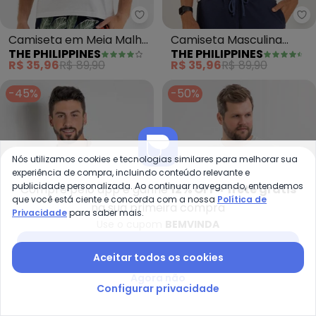
The Philippines - Camiseta em 
Th
Camiseta em Meia Malha
Camiseta Masculina
THE PHILIPPINES
THE PHILIPPINES
(Branco)
Algodão (Branco)
R$ 35,96
R$ 89,90
R$ 35,96
R$ 89,90
-45%
-50%
Nós utilizamos cookies e tecnologias similares para melhorar sua
experiência de compra, incluindo conteúdo relevante e
publicidade personalizada. Ao continuar navegando, entendemos
Compre pelo app e ganhe
12% OFF + frete grátis
que você está ciente e concorda com a nossa
Política de
na sua primeira compra
Privacidade
para saber mais.
Use o cupom
BEMVINDA
Baixar app Posthaus
Aceitar todos os cookies
Agora não
Actual - Camiseta (Branca) c
Ex
Configurar privacidade
Camiseta (Branca) com
Camiseta Plus em