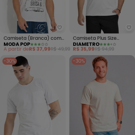
Moda Pop - Camiseta (Branca)
Di
Camiseta (Branca) com
Camiseta Plus Size
MODA POP
DIAMETRO
Estampa Localizada
Masculina (Branco)
A partir de
R$ 37,99
R$ 49,99
R$ 35,99
R$ 94,99
-30%
-30%