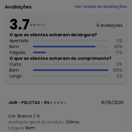
Código do produto: 7916180
Avaliações
Ver todas as avaliações
Modelagem: Ampla
Comprimento da Manga: Curta
3.7
Decote Frente : Redondo
6
avaliações
Decote Costas: Redondo
Fornecedor: BRANDILI TÊXTIL LTDA / CNPJ 84.229.889/0001-
O que as clientes acharam da largura?
73
Apertado
0
%
Feito: Brasil
Bom
83
%
Cuidados para conservação do produto: Não usar
Folgado
17
%
alvejante a base de cloro
O que as clientes acharam do comprimento?
Tecido: Suedine
Curto
0
%
Composição: 100% Algodão
Bom
100
%
Longo
0
%
Histórico de preços
O preço apresentado abaixo é o menor oferecido em
algum dia do mês, para o menor tamanho disponível.
N/D*
agosto/2026
JAIR
-
PELOTAS - RS
15/05/2026
R$ 39,95
julho/2026
R$ 36,2
junho/2026
Cor:
Branco
/
G
R$ 37,95
maio/2026
Avaliação geral do produto:
Ótimo
R$ 53,95
abril/2026
Largura:
Bom
N/D*
março/2026