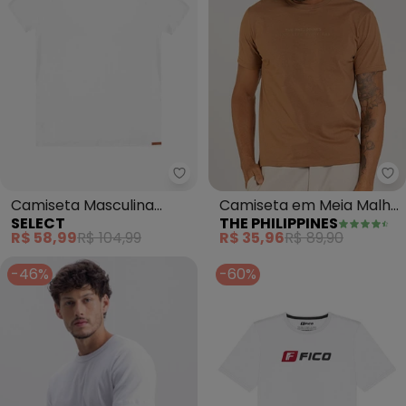
Select - Camiseta Masculina (B
Th
Camiseta Masculina
Camiseta em Meia Malha
SELECT
THE PHILIPPINES
(Branco)
(Marrom)
R$ 58,99
R$ 104,99
R$ 35,96
R$ 89,90
-46%
-60%