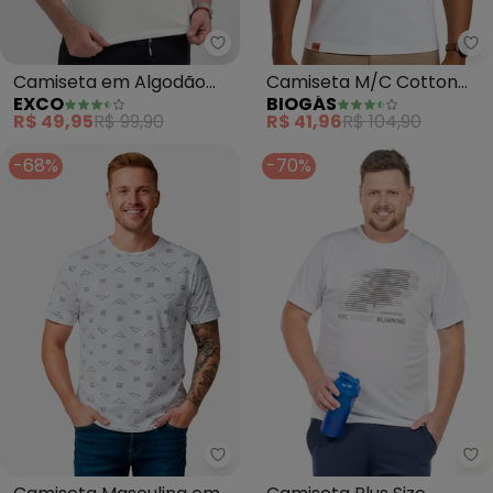
Exco - Camiseta em Algodão (
Bi
Camiseta em Algodão
Camiseta M/C Cotton
EXCO
BIOGÁS
(Branco)
Premium (Branco)
R$ 49,95
R$ 99,90
R$ 41,96
R$ 104,90
-68%
-70%
Select - Camiseta Masculina e
De