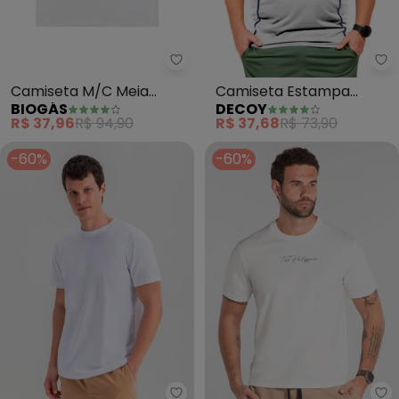
Biogás - Camiseta M/C Meia Ma
De
Camiseta M/C Meia
Camiseta Estampa
BIOGÁS
DECOY
Malha (Branco)
Masculina (Branco)
R$ 37,96
R$ 94,90
R$ 37,68
R$ 73,90
-60%
-60%