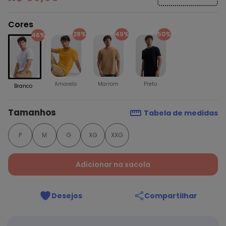
Cores
28%
49%
50%
46%
Amarelo
Marrom
Preto
Branco
Tamanhos
Tabela de medidas
P
M
G
XG
XXG
Adicionar na sacola
Desejos
Compartilhar