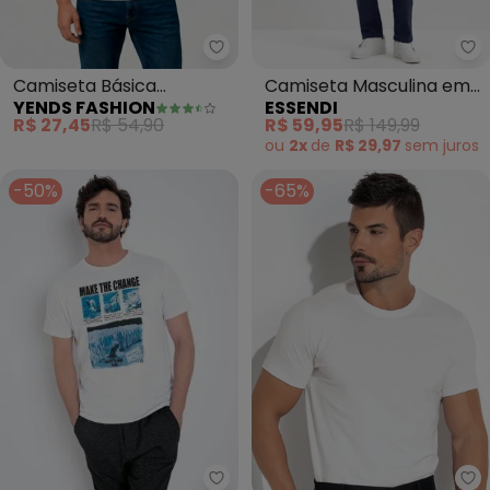
Yends Fashion - Camiseta Básic
Es
Camiseta Básica
Camiseta Masculina em
YENDS FASHION
ESSENDI
Masculina T-Shirt
Malha (Branco)
R$ 27,45
R$ 54,90
R$ 59,95
R$ 149,99
(Branco)
ou
2x
de
R$ 29,97
sem
juros
-50%
-65%
Multimarcas - Camiseta (Bran
Ba