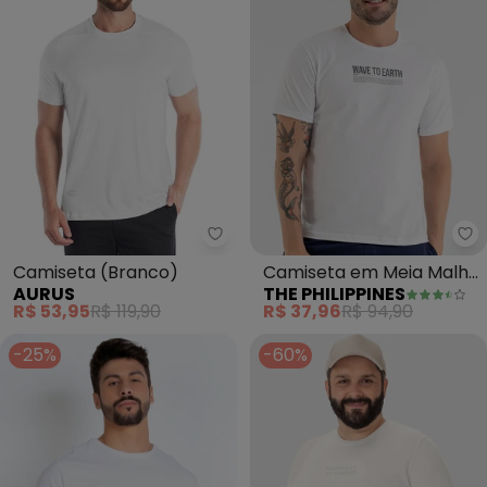
Aurus - Camiseta (Branco)
Th
Camiseta (Branco)
Camiseta em Meia Malha
AURUS
THE PHILIPPINES
(Branco)
R$ 53,95
R$ 119,90
R$ 37,96
R$ 94,90
-25%
-60%