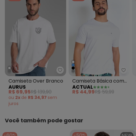
Aurus - Camiseta Over Branco
Actu
Camiseta Over Branco
Camiseta Básica com
AURUS
ACTUAL
Detalhe Bordado
R$ 69,95
R$ 139,90
R$ 44,99
R$ 59,99
Branca
ou
2x
de
R$ 34,97
sem
juros
Você também pode gostar
-60%
-50%
NEW