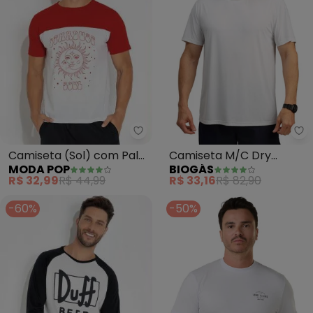
Moda Pop - Camiseta (Sol) com
Bi
Camiseta (Sol) com Pala
Camiseta M/C Dry
MODA POP
BIOGÁS
Frente e Costas
Poliamida Furadinha Imp.
R$ 32,99
R$ 44,99
R$ 33,16
R$ 82,90
(Branco)
-60%
-50%