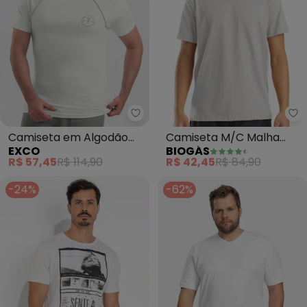
Exco - Camiseta em Algodão (
Bi
Camiseta em Algodão
Camiseta M/C Malha
EXCO
BIOGÁS
(Branco)
(Branco)
R$ 57,45
R$ 114,90
R$ 42,45
R$ 84,90
-24%
-62%