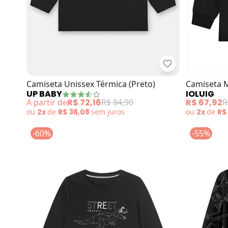
Up Baby - Camis
Camiseta Unissex Térmica (Preto)
Camiseta 
UP BABY
IOLUIG
Penteada (
A partir de
R$ 72,16
R$ 84,90
R$ 67,92
R
ou
2x
de
R$ 36,08
sem
juros
ou
2x
de
R$
-60%
-55%