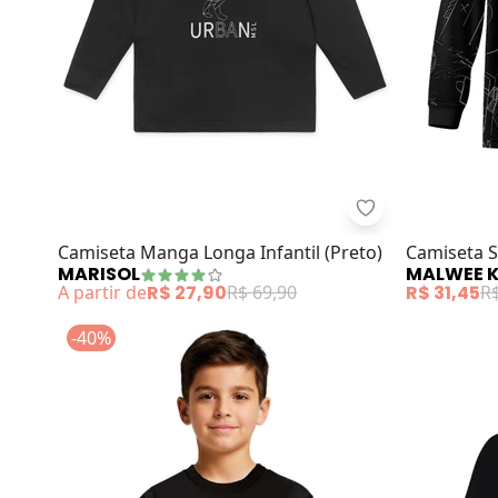
Marisol - Camis
Camiseta Manga Longa Infantil (Preto)
Camiseta S
MARISOL
MALWEE K
A partir de
R$ 27,90
R$ 69,90
R$ 31,45
R$
-40%