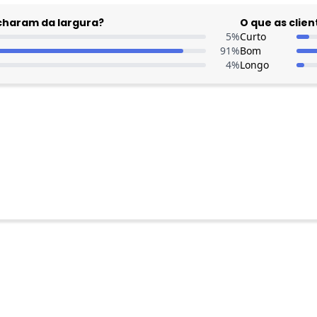
acharam da largura?
O que as cli
5
%
Curto
91
%
Bom
4
%
Longo