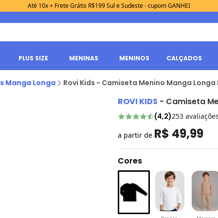
Até 10x + Frete Grátis R$199 Sul e Sudeste - cupom GANHEI
PLUS SIZE
MENINAS
MENINOS
CALÇADOS
s Manga Longa
Rovi Kids - Camiseta Menino Manga Longa 
ROVI KIDS
-
Camiseta Me
(
4,2
)
253
avaliaçõe
R$ 49,99
a partir de
Cores