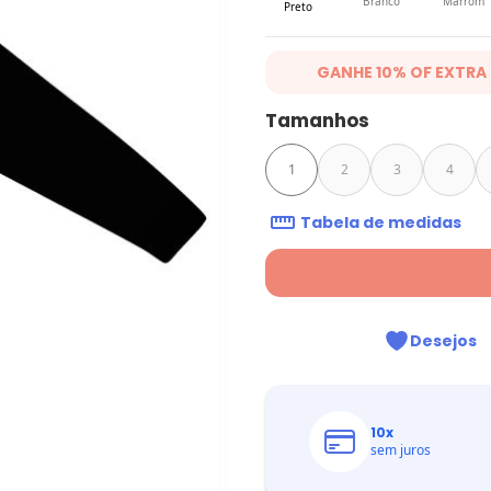
Branco
Marrom
Preto
GANHE 10% OF EXTRA
Ganhe 10% OFF em lista selecionad
Tamanhos
16/07/2026. Desconto aplicado na 
compra.
Ver mais produtos 
1
2
3
4
Tabela de medidas
Desejos
10
x
sem juros