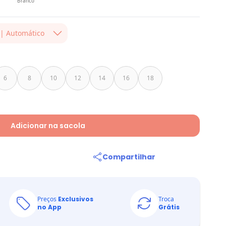
Branco
| Automático
a. Valido até
finalização da
da campanha!
6
8
10
12
14
16
18
Adicionar na sacola
Compartilhar
Preços
Exclusivos
Troca
no App
Grátis