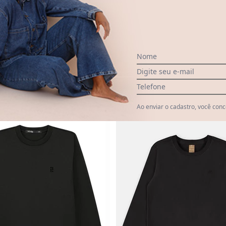
 Meia Malha Preto
Nome
Digite seu e-mail
Telefone
-15%
Ao enviar o cadastro, você con