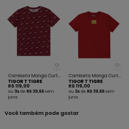
Tigor T Tigre - Camiseta Mang
Tigor
Camiseta Manga Curta
Camiseta Manga Curta
TIGOR T TIGRE
TIGOR T TIGRE
Vermelho
Vermelho
R$ 119,00
R$ 119,00
ou
3x
de
R$ 39,66
sem
ou
3x
de
R$ 39,66
sem
juros
juros
Você também pode gostar