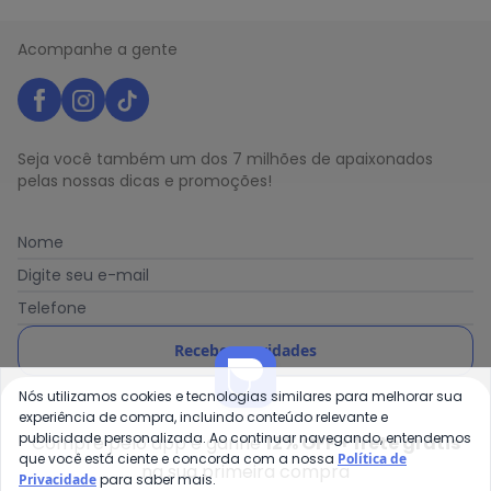
Acompanhe a gente
Seja você também um dos 7 milhões de apaixonados
pelas nossas dicas e promoções!
Nome
Digite seu e-mail
Telefone
Receber novidades
Nós utilizamos cookies e tecnologias similares para melhorar sua
Ao enviar o cadastro, você concorda com a nossa
Política
experiência de compra, incluindo conteúdo relevante e
de Privacidade
publicidade personalizada. Ao continuar navegando, entendemos
Compre pelo app e ganhe
12% OFF + frete grátis
que você está ciente e concorda com a nossa
Política de
na sua primeira compra
Privacidade
para saber mais.