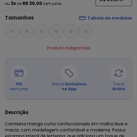
3x
R$ 30,00
ou
de
sem juros
Tamanhos
Tabela de medidas
4
5
6
8
10
12
Produto indisponível
10
x
Preços
Exclusivos
Troca
sem juros
no App
Grátis
Descrição
Camiseta manga curta confeccionada em malha leve e
macia, com modelagem confortável e moderna. Possui
estampa lateral de lettering, que adiciona um toque de