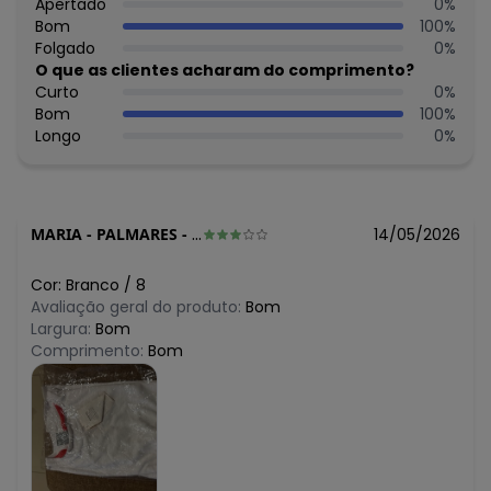
N/D*
Apertado
0
%
junho/2026
R$ 51,6
Bom
100
%
maio/2026
R$ 51,6
Folgado
0
%
abril/2026
R$ 64,5
O que as clientes acharam do comprimento?
março/2026
R$ 64,5
Curto
0
%
fevereiro/2026
Bom
100
%
Longo
0
%
MARIA
-
PALMARES - PE
14/05/2026
Cor:
Branco
/
8
Avaliação geral do produto:
Bom
Largura:
Bom
Comprimento:
Bom