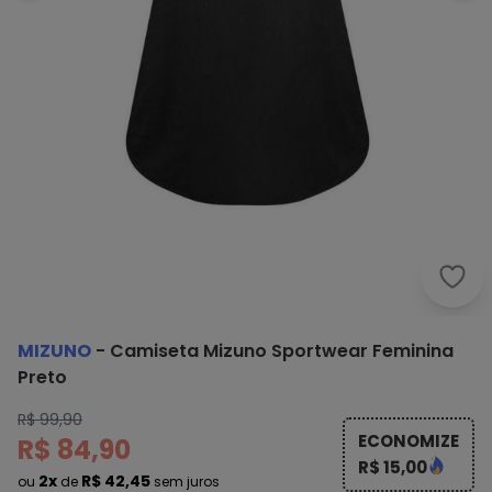
Mizu
MIZUNO
-
Camiseta Mizuno Sportwear Feminina
Preto
R$ 99,90
ECONOMIZE
R$ 84,90
R$ 15,00
2x
R$ 42,45
ou
de
sem juros