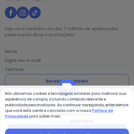
Seja você também um dos 7 milhões de apaixonados
pelas nossas dicas e promoções!
Nome
Digite seu e-mail
Telefone
Receber novidades
Nós utilizamos cookies e tecnologias similares para melhorar sua
Ao enviar o cadastro, você concorda com a nossa
Política
experiência de compra, incluindo conteúdo relevante e
de Privacidade
publicidade personalizada. Ao continuar navegando, entendemos
Compre pelo app e ganhe
12% OFF + frete grátis
que você está ciente e concorda com a nossa
Política de
na sua primeira compra
Privacidade
para saber mais.
Use o cupom
BEMVINDA
Posthaus é uma marca da Posthaus Ltda / CNPJ:
Baixar app Posthaus