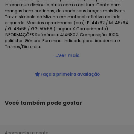
interna que diminui o atrito com a costura. Conta com
mangas bem curtinhas, deixando seus braços mais livres.
Traz o símbolo da Mizuno em material refletivo ao lado
esquerdo. Medidas aproximadas (cm): P: 44x62 / M: 46x64
/ G: 48x66 / GG: 50x68 (Largura X Comprimento).
INFORMAÇÕES Referência: 4146802. Composição: 100%
poliéster. Gênero: Feminino. Indicado para: Academia e
Treinos/Dia a dia.
Mizuno - Camiseta Mizuno Sportwear Feminina Preto
...Ver mais
Código do produto: 22765578
Faça a primeira avaliação
Você também pode gostar
Acompanhe a gente