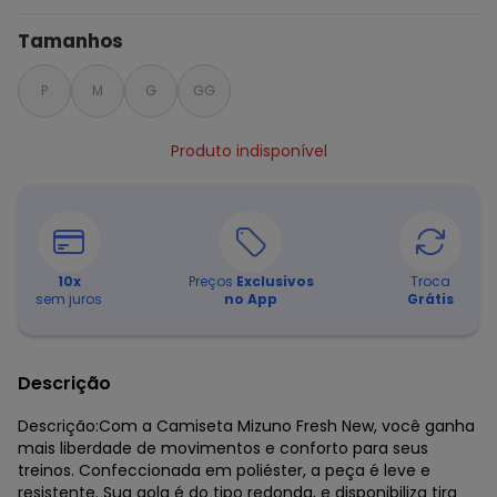
Tamanhos
P
M
G
GG
Produto indisponível
10
x
Preços
Exclusivos
Troca
sem juros
no App
Grátis
Descrição
Descrição:Com a Camiseta Mizuno Fresh New, você ganha
mais liberdade de movimentos e conforto para seus
treinos. Confeccionada em poliéster, a peça é leve e
resistente. Sua gola é do tipo redonda, e disponibiliza tira