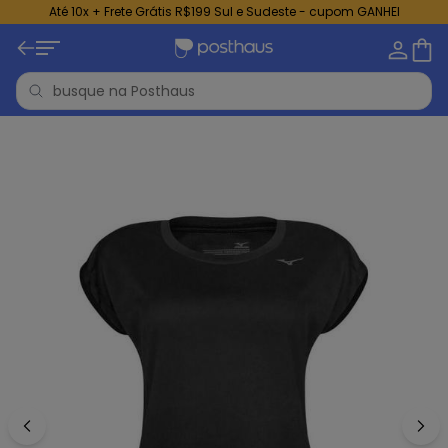
Até 10x + Frete Grátis R$199 Sul e Sudeste - cupom GANHEI