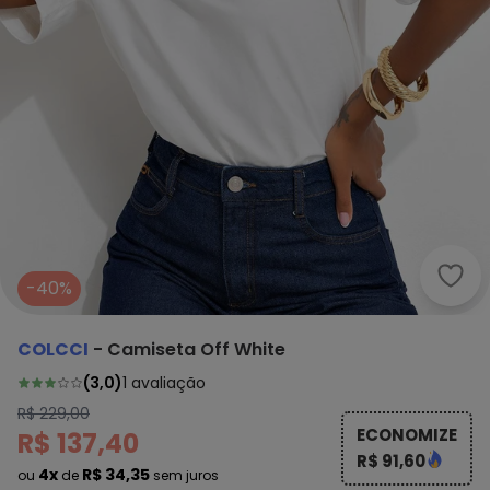
Colc
-40%
COLCCI
-
Camiseta Off White
(
3,0
)
1
avaliação
R$ 229,00
ECONOMIZE
R$ 137,40
R$ 91,60
4x
R$ 34,35
ou
de
sem juros