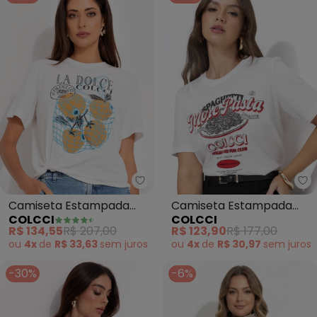
Colcci - Camiseta Estampada (
Co
Camiseta Estampada
Camiseta Estampada
COLCCI
COLCCI
(Off White)
(Off White)
R$ 134,55
R$ 207,00
R$ 123,90
R$ 177,00
ou
4x
de
R$ 33,63
sem
juros
ou
4x
de
R$ 30,97
sem
juros
-30%
-6%