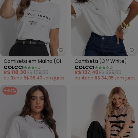
Colcci - Camiseta em Malha (Of
Co
Camiseta em Malha (Off
Camiseta (Off White)
COLCCI
COLCCI
White)
R$ 118,30
R$ 169,00
R$ 137,40
R$ 229,00
ou
3x
de
R$ 39,43
sem
juros
ou
4x
de
R$ 34,35
sem
juros
-30%