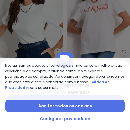
Colcci - Blusa Canelada em Vis
Co
Blusa Canelada em
Camiseta (Off White)
Nós utilizamos cookies e tecnologias similares para melhorar sua
COLCCI
COLCCI
Viscose(Off White)
experiência de compra, incluindo conteúdo relevante e
R$ 129,90
R$ 168,00
R$ 115,05
R$ 177,00
publicidade personalizada. Ao continuar navegando, entendemos
Compre pelo app e ganhe
12% OFF + frete grátis
ou
4x
de
R$ 32,47
sem
juros
ou
3x
de
R$ 38,35
sem
juros
que você está ciente e concorda com a nossa
Política de
na sua primeira compra
Privacidade
para saber mais.
-35%
-23%
Use o cupom
BEMVINDA
Baixar app Posthaus
Aceitar todos os cookies
Agora não
Configurar privacidade