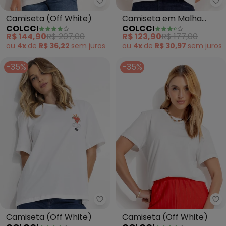
Colcci - Camiseta (Off White)
Co
Camiseta (Off White)
Camiseta em Malha
COLCCI
COLCCI
(Bege)
R$ 144,90
R$ 207,00
R$ 123,90
R$ 177,00
ou
4x
de
R$ 36,22
sem
juros
ou
4x
de
R$ 30,97
sem
juros
-35%
-35%
Colcci - Camiseta (Off White)
Co
Camiseta (Off White)
Camiseta (Off White)