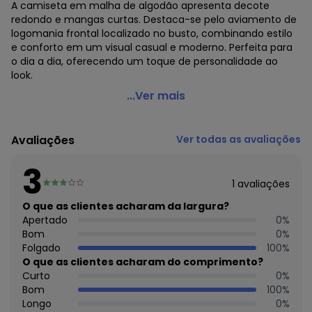
A camiseta em malha de algodão apresenta decote
redondo e mangas curtas. Destaca-se pelo aviamento de
logomania frontal localizado no busto, combinando estilo
e conforto em um visual casual e moderno. Perfeita para
o dia a dia, oferecendo um toque de personalidade ao
look.
Colcci - Camiseta Off White
...Ver mais
Código do produto: 3841520
Modelagem: Justa
Avaliações
Ver todas as avaliações
Comprimento da manga: Curta
Forro: Não
3
Cinto: Não acompanha
1
avaliações
Decote frente: Redondo
Decote costas: Redondo
O que as clientes acharam da largura?
Fornecedor: AMC TEXTIL LTDA / CNPJ 75.364.570/0007-55
Apertado
0
%
Feito: Brasil
Bom
0
%
Cuidados para conservação do produto: Temperatura
Folgado
100
%
Máxima De Lavagem 30 C -Não Alvejar -Não Secar Em
O que as clientes acharam do comprimento?
Tambor -Não Limpar A Seco - Não Deixar De Molho -Não
Curto
0
%
Passar Sobre A Estampa E/Ou Bordado Se Houver
Bom
100
%
Tecido: Malha
Longo
0
%