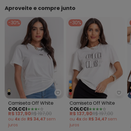
Aproveite e compre junto
-30%
-30%
Colcci - Camiseta Off White
Colcc
Camiseta Off White
Camiseta Off White
COLCCI
COLCCI
R$ 137,90
R$ 197,00
R$ 137,90
R$ 197,00
ou
4x
de
R$ 34,47
sem
ou
4x
de
R$ 34,47
sem
juros
juros