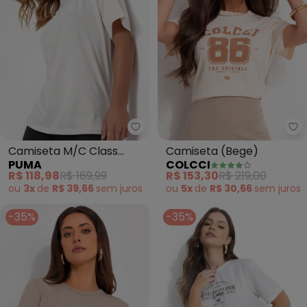
Puma - Camiseta M/C Class Rel
Co
Camiseta M/C Class
Camiseta (Bege)
PUMA
COLCCI
Relaxed Tee (Bege)
R$ 118,98
R$ 169,99
R$ 153,30
R$ 219,00
ou
3x
de
R$ 39,66
sem
juros
ou
5x
de
R$ 30,66
sem
juros
-35%
-35%