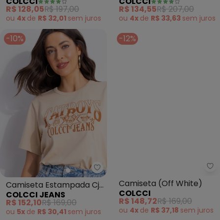
COLCCI
COLCCI
R$ 128,05
R$ 197,00
R$ 134,55
R$ 207,00
ou
4x
de
R$ 32,01
sem
juros
ou
4x
de
R$ 33,63
sem
juros
-10%
-12%
Colcci Jeans - Camiseta Estam
Co
Camiseta Estampada Cj
Camiseta (Off White)
COLCCI JEANS
COLCCI
(Bege)
R$ 152,10
R$ 169,00
R$ 148,72
R$ 169,00
ou
5x
de
R$ 30,41
sem
juros
ou
4x
de
R$ 37,18
sem
juros