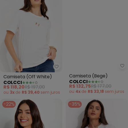
Colcci - Camiseta (Off White)
Co
Camiseta (Off White)
Camiseta (Bege)
COLCCI
COLCCI
R$ 118,20
R$ 197,00
R$ 132,75
R$ 177,00
ou
3x
de
R$ 39,40
sem
juros
ou
4x
de
R$ 33,18
sem
juros
-22%
-35%