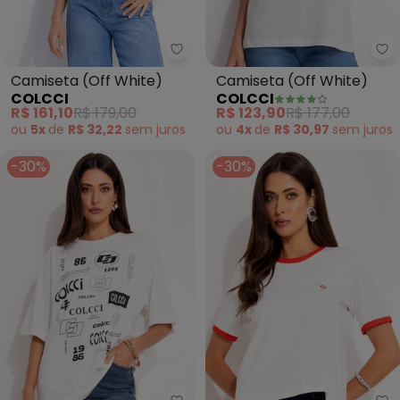
Colcci - Camiseta (Off White)
Co
Camiseta (Off White)
Camiseta (Off White)
COLCCI
COLCCI
R$ 161,10
R$ 179,00
R$ 123,90
R$ 177,00
ou
5x
de
R$ 32,22
sem
juros
ou
4x
de
R$ 30,97
sem
juros
-30%
-30%