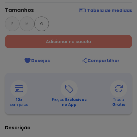
Tamanhos
Tabela de medidas
P
M
G
Adicionar na sacola
Desejos
Compartilhar
10
x
Preços
Exclusivos
Troca
sem juros
no App
Grátis
Descrição