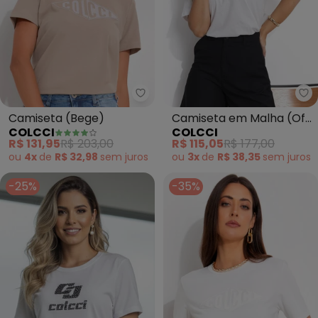
Colcci - Camiseta (Bege)
Co
Camiseta (Bege)
Camiseta em Malha (Off
COLCCI
COLCCI
White)
R$ 131,95
R$ 203,00
R$ 115,05
R$ 177,00
ou
4x
de
R$ 32,98
sem
juros
ou
3x
de
R$ 38,35
sem
juros
-25%
-35%