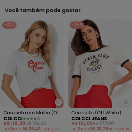
Você também pode gostar
-30%
-35%
Colcci - Camiseta em Malha (Of
Co
Camiseta em Malha (Off
Camiseta (Off White)
COLCCI
COLCCI JEANS
White)
R$ 118,30
R$ 169,00
R$ 115,05
R$ 177,00
ou
3x
de
R$ 39,43
sem
juros
ou
3x
de
R$ 38,35
sem
juros