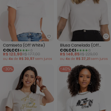
Colcci - Camiseta (Off White)
Co
Camiseta (Off White)
Blusa Canelada (Off
COLCCI
COLCCI
White)
R$ 123,90
R$ 177,00
R$ 148,85
R$ 229,00
ou
4x
de
R$ 30,97
sem
juros
ou
4x
de
R$ 37,21
sem
juros
-30%
-40%