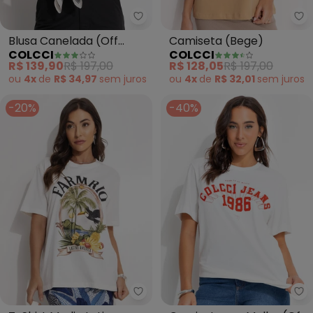
Colcci - Blusa Canelada (Off Wh
Co
Blusa Canelada (Off
Camiseta (Bege)
COLCCI
COLCCI
White)
R$ 139,90
R$ 197,00
R$ 128,05
R$ 197,00
ou
4x
de
R$ 34,97
sem
juros
ou
4x
de
R$ 32,01
sem
juros
-20%
-40%
Farm - T-Shirt Media Latino Ame
Co