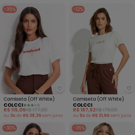
-35%
-12%
Colcci - Camiseta (Off White)
Co
Camiseta (Off White)
Camiseta (Off White)
COLCCI
COLCCI
R$ 115,05
R$ 177,00
R$ 157,52
R$ 179,00
ou
3x
de
R$ 38,35
sem
juros
ou
5x
de
R$ 31,50
sem
juros
-30%
-35%