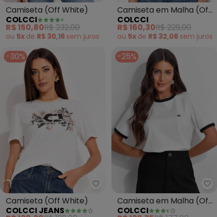
Camiseta (Off White)
Camiseta em Malha (Off
COLCCI
COLCCI
White)
R$ 150,80
R$ 232,00
R$ 160,30
R$ 229,00
ou
5x
de
R$ 30,16
sem
juros
ou
5x
de
R$ 32,06
sem
juros
-30%
-25%
Colcci Jeans - Camiseta (Off W
Co
Camiseta (Off White)
Camiseta em Malha (Off
COLCCI JEANS
COLCCI
White)