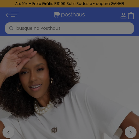
Até 10x + Frete Grátis R$199 Sul e Sudeste - cupom GANHEI