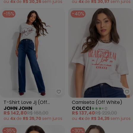
ou
4x
de
R$ 30,26
sem
juros
ou
4x
de
R$ 30,97
sem
juros
-15%
-40%
John John - T-Shirt Love Jj (Off
Co
T-Shirt Love Jj (Off
Camiseta (Off White)
JOHN JOHN
COLCCI
White)
R$ 142,80
R$ 168,00
R$ 137,40
R$ 229,00
ou
4x
de
R$ 35,70
sem
juros
ou
4x
de
R$ 34,35
sem
juros
-35%
-30%