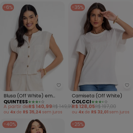
-6%
-35%
Quintess - Blusa (Off White) em
Co
Blusa (Off White) em
Camiseta (Off White)
QUINTESS
COLCCI
Linho
A partir de
R$ 140,99
R$ 149,99
R$ 128,05
R$ 197,00
ou
4x
de
R$ 35,24
sem
juros
ou
4x
de
R$ 32,01
sem
juros
-40%
-25%