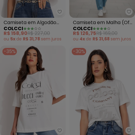
Colcci - Camiseta em Algodão (
Co
Camiseta em Algodão
Camiseta em Malha (Off
COLCCI
COLCCI
(Off White)
White)
R$ 158,90
R$ 227,00
R$ 126,75
R$ 169,00
ou
5x
de
R$ 31,78
sem
juros
ou
4x
de
R$ 31,68
sem
juros
-35%
-30%
Colcci - Camiseta (Off White)
Co