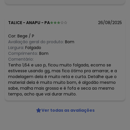
Composição: 100% algodão
Histórico de preços
O preço apresentado abaixo é o menor oferecido em
TALICE
-
ANAPU - PA
26/08/2025
algum dia do mês, para o menor tamanho disponível.
N/D*
agosto/2026
Cor:
Bege
/
P
R$ 125,95
julho/2026
Avaliação geral do produto:
Bom
N/D*
junho/2026
Largura:
Folgado
N/D*
maio/2026
Comprimento:
Bom
N/D*
abril/2026
Comentário:
N/D*
março/2026
Tenho 1,64 e uso p, ficou muito folgada, ecomo se
N/D*
fevereiro/2026
estivesse usando gg, mas fica ótimo pra amarrar, e a
modelagem dela é muito reta e curta. Detalhe que o
material dela é muito muito bom, é algodão mesmo
sabe, malha mais grossa e é fofa e seca ao mesmo
tempo, acho que vai durar muito.
Ver todas as avaliações