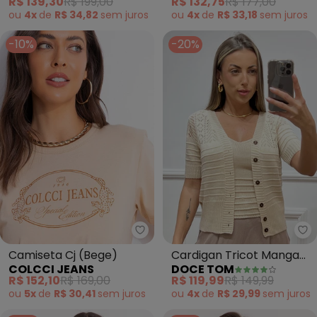
R$ 139,30
R$ 199,00
R$ 132,75
R$ 177,00
ou
4x
de
R$ 34,82
sem
juros
ou
4x
de
R$ 33,18
sem
juros
-10%
-20%
Colcci Jeans - Camiseta Cj (Be
Do
Camiseta Cj (Bege)
Cardigan Tricot Manga
COLCCI JEANS
DOCE TOM
Curta (Bege)
R$ 152,10
R$ 169,00
R$ 119,99
R$ 149,99
ou
5x
de
R$ 30,41
sem
juros
ou
4x
de
R$ 29,99
sem
juros