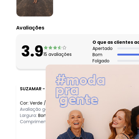
fevereiro/2026
Avaliações
O que as clientes 
3.9
Apertado
15
avaliações
Bom
Folgado
SUZAMAR
-
COMODORO - MT
Cor:
Verde
/
M
Avaliação geral do produto:
Ótimo
Largura:
Bom
Comprimento:
Bom