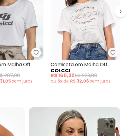
amiseta Cj Bege
Colcci - Camiseta em Malha Off White
Colcci - 
Cam
em Malha Off
Camiseta em Malha Off
CO
COLCCI
White
R$ 
$ 207,00
R$ 160,30
R$ 229,00
ou
 31,05
sem
juros
ou
5x
de
R$ 32,06
sem
juros