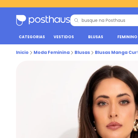
CATEGORIAS
VESTIDOS
BLUSAS
FEMININO
Inicio
Moda Feminina
Blusas
Blusas Manga Cur