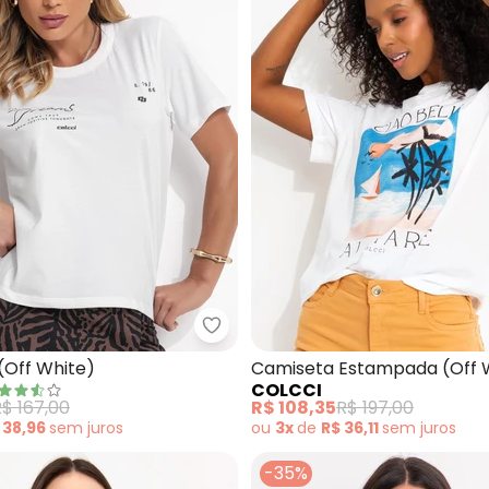
eta em Malha (Off White)
Colcci - Camiseta (Off White)
(Off White)
Camiseta Estampada (Off 
COLCCI
$ 167,00
R$ 108,35
R$ 197,00
 38,96
sem
juros
ou
3x
de
R$ 36,11
sem
juros
-35%