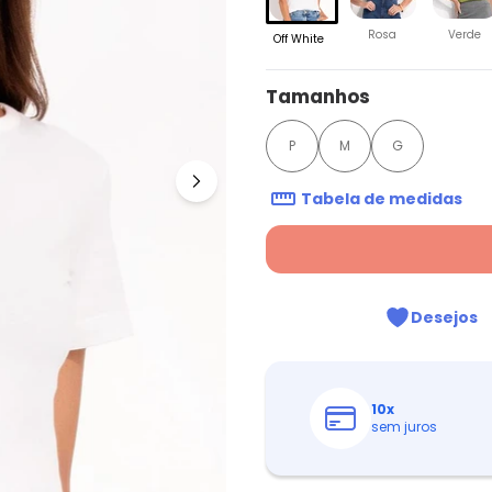
Rosa
Verde
Off White
Tamanhos
P
M
G
Tabela de medidas
Desejos
10
x
sem juros