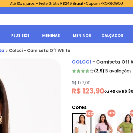
Até 10x s juros + Frete Grátis R$249 Brasil -Cupom PRORROGOU
PLUS SIZE
MENINAS
MENINOS
CALÇADOS
ta
Colcci - Camiseta Off White
COLCCI
-
Camiseta Off 
(
3,9
)
15
avaliações
R$ 177,00
R$ 123,90
4x
R$ 3
ou
de
Cores
30%
2
30%