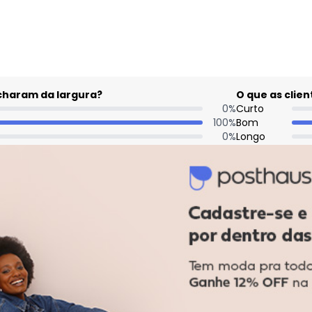
acharam da largura?
O que as cli
0
%
Curto
100
%
Bom
0
%
Longo