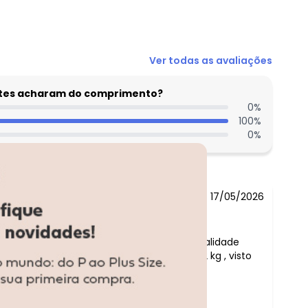
N/D*
Ver todas as avaliações
entes acharam do comprimento?
0
%
100
%
0
%
17/05/2026
Comentário:
maravilhosa e de muita qualidade
Tamanho M tenho 1.66 e 72 kg , visto
42