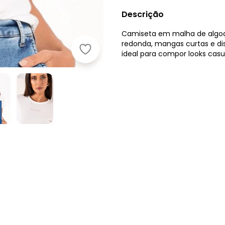
Descrição
Camiseta em malha de algod
redonda, mangas curtas e disc
Colcci - Camiseta Off White
ideal para compor looks casu