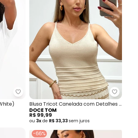
Colcci - Camiseta Estampada (Off White)
Doce Tom 
White)
Blusa Tricot Canelada com Detalhes e
DOCE TOM
Tramas (Bege)
R$ 99,99
ou
3x
de
R$ 33,33
sem
juros
-66%