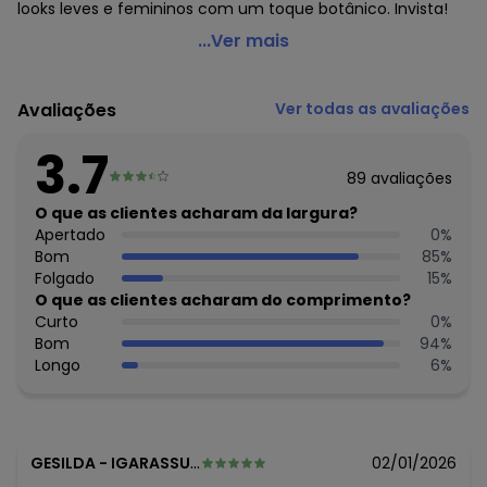
looks leves e femininos com um toque botânico. Invista!
Malwee - Camiseta Orquídea em Malha Off White
...Ver mais
Código do produto: 7999495
Comprimento da Manga: Curta
Avaliações
Ver todas as avaliações
Decote Frente : Redondo
Fornecedor: MALWEE MALHAS LTDA / CNPJ 84.429.737/0001-
3.7
14
89
avaliações
Feito: Brasil
Cuidados para conservação do produto: Temperatura
O que as clientes acharam da largura?
máxima de lavagem 30C. Não alvejar. Não passar sobre a
Apertado
0
%
estampa.
Bom
85
%
Tecido: Meia Malha
Folgado
15
%
Composição: Algodão 100%
O que as clientes acharam do comprimento?
Curto
0
%
Histórico de preços
Bom
94
%
Longo
6
%
O preço apresentado abaixo é o menor oferecido em
algum dia do mês, para o menor tamanho disponível.
N/D*
agosto/2026
N/D*
julho/2026
N/D*
junho/2026
GESILDA
-
IGARASSU - PE
02/01/2026
N/D*
maio/2026