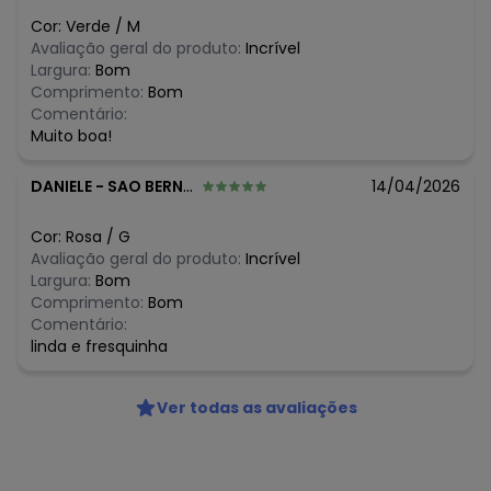
R$ 34,95
abril/2026
Cor:
Verde
/
M
R$ 34,95
março/2026
Avaliação geral do produto:
Incrível
N/D*
fevereiro/2026
Largura:
Bom
Comprimento:
Bom
Comentário:
Muito boa!
DANIELE
-
SAO BERNARDO DO CAMPO - SP
14/04/2026
Cor:
Rosa
/
G
Avaliação geral do produto:
Incrível
Largura:
Bom
Comprimento:
Bom
Comentário:
linda e fresquinha
Ver todas as avaliações