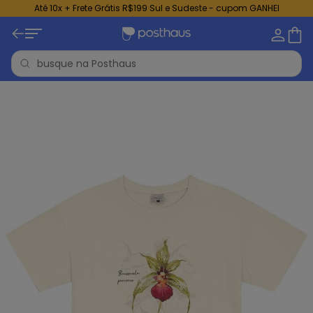
Até 10x + Frete Grátis R$199 Sul e Sudeste - cupom GANHEI