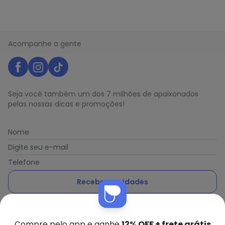
Acompanhe a gente
Seja você também um dos 7 milhões de apaixonados
pelas nossas dicas e promoções!
Nome
Digite seu e-mail
Telefone
Receber novidades
Ao enviar o cadastro, você concorda com a nossa
Política
de Privacidade
Compre pelo app e ganhe
12% OFF + frete grátis