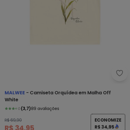
Malw
MALWEE
-
Camiseta Orquídea em Malha Off
White
(
3,7
)
89
avaliações
ECONOMIZE
R$ 69,90
R$ 34,95
R$ 34,95