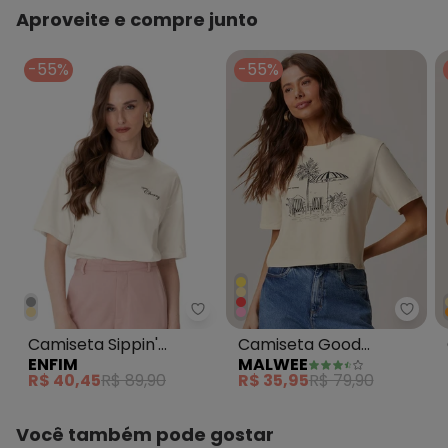
Aproveite e compre junto
-55%
-55%
Enfim - Camiseta Sippin' Cherry
Malw
Camiseta Sippin'
Camiseta Good
ENFIM
MALWEE
Cherry Off White
Memories Off White
R$ 40,45
R$ 89,90
R$ 35,95
R$ 79,90
Você também pode gostar