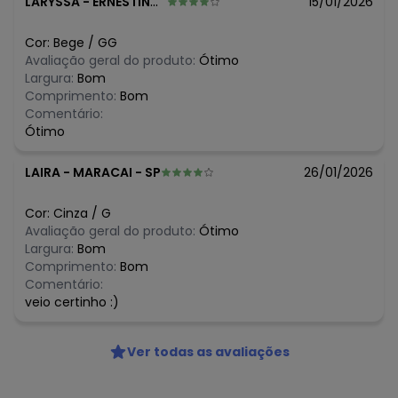
O preço apresentado abaixo é o menor oferecido em
LARYSSA
-
ERNESTINA - RS
15/01/2026
algum dia do mês, para o menor tamanho disponível.
N/D*
agosto/2026
Cor:
Bege
/
GG
N/D*
julho/2026
Avaliação geral do produto:
Ótimo
R$ 100,2
junho/2026
Largura:
Bom
N/D*
maio/2026
Comprimento:
Bom
N/D*
abril/2026
Comentário:
R$ 125,25
março/2026
Ótimo
N/D*
fevereiro/2026
LAIRA
-
MARACAI - SP
26/01/2026
Cor:
Cinza
/
G
Avaliação geral do produto:
Ótimo
Largura:
Bom
Comprimento:
Bom
Comentário:
veio certinho :)
Ver todas as avaliações