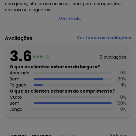
com jeans, alfaiataria ou saias, ideal para composições
casuais ou elegantes.
Colcci - Camiseta Preto
...Ver mais
Código do produto: 3886820
Comprimento da Manga: Curta
Avaliações
Ver todas as avaliações
Forro: Não
Cinto: Não Acompanha
3.6
Decote Frente : Redondo
9
avaliações
Decote Costas: Redondo
Fornecedor: AMC TEXTIL LTDA / CNPJ 75.364.570/0007-55
O que as clientes acharam da largura?
Feito: Brasil
Apertado
0
%
Cuidados para conservação do produto: Temp. Máxima De
Bom
89
%
Lavagem 30°C. Não Alvejar Não Secar Em Tambor
Folgado
11
%
Secagem Em Varal À Sombra Temp. Máxima Da Base Do
O que as clientes acharam do comprimento?
Ferro De 110°C Sem Vapor. Vapor Pode Causar Danos
Curto
0
%
Irreversíveis Não Limpar A Seco
Bom
100
%
Tecido: Malha
Longo
0
%
Composição: 100% Algodão
Histórico de preços