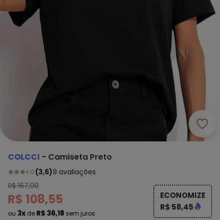
Colc
COLCCI
-
Camiseta Preto
(
3,6
)
9
avaliações
R$ 167,00
ECONOMIZE
R$ 108,55
R$ 58,45
3x
R$ 36,18
ou
de
sem juros