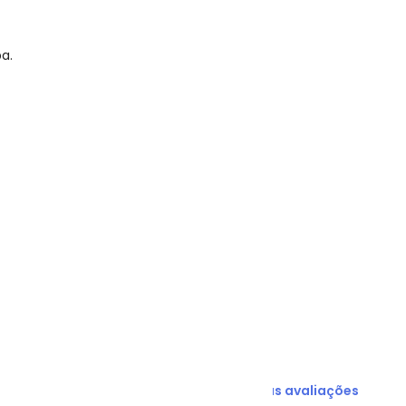
a.
N/D*
N/D*
N/D*
N/D*
N/D*
R$ 26,97
R$ 26,97
Ver todas as avaliações