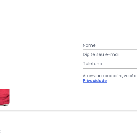
acharam da largura?
O que as cli
0
%
Curto
100
%
Bom
0
%
Longo
Nome
Digite seu e-mail
Telefone
Ao enviar o cadastro, você
Privacidade
: