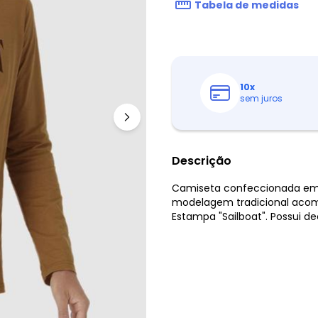
Tabela de medidas
10
x
sem juros
Descrição
Camiseta confeccionada em m
modelagem tradicional acom
Estampa "Sailboat". Possui d