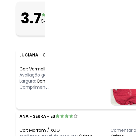
O que as clientes 
3.7
Apertado
54
avaliações
Bom
Folgado
LUCIANA
-
GUARULHOS - SP
Cor:
Vermelho
/
GG
Avaliação geral do produto:
Ótimo
Largura:
Bom
Comprimento:
Bom
ANA
-
SERRA - ES
Cor:
Marrom
/
XGG
Comentário