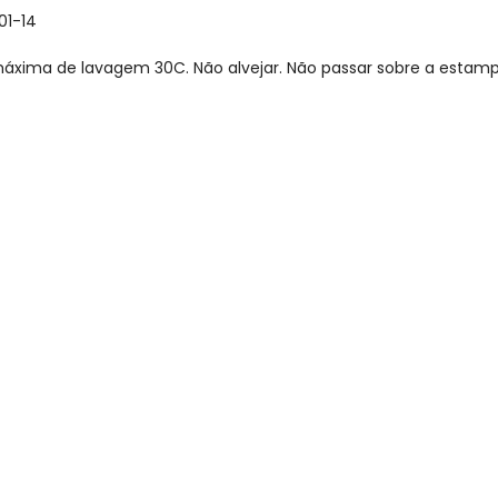
01-14
xima de lavagem 30C. Não alvejar. Não passar sobre a estamp
gum dia do mês, para o menor tamanho disponível.