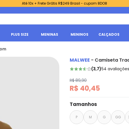
Até 10x + Frete Grátis R$249 Brasil - cupom 8DO8
PLUS SIZE
MENINAS
MENINOS
CALÇADOS
rom
MALWEE
-
Camiseta Trad
(
3,7
)
54
avaliaçõe
R$ 89,90
R$ 40,45
Tamanhos
P
M
G
GG