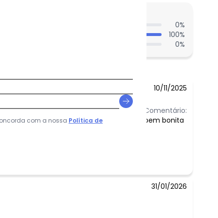
entes acharam do comprimento?
0
%
100
%
0
%
10/11/2025
Comentário:
bem bonita
 concorda com a nossa
Política de
!
31/01/2026