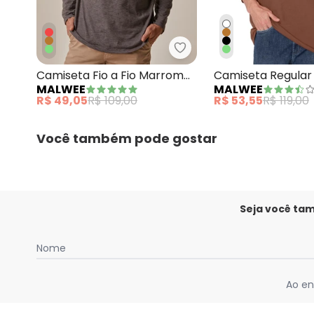
Malwee - Camiseta Fio 
Camiseta Fio a Fio Marrom
Camiseta Regular
MALWEE
MALWEE
Escuro
Marrom
R$ 49,05
R$ 109,00
R$ 53,55
R$ 119,00
Você também pode gostar
Seja você ta
Nome
Ao en