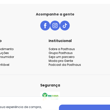
Acompanhe a gente
o
Institucional
endimento
Sobre a Posthaus
luções
Grupo Posthaus
nsumidor
Seja um parceiro
Moda pra Gente
fiável
Podcast da Posthaus
Segurança
 sua experiência de compra,