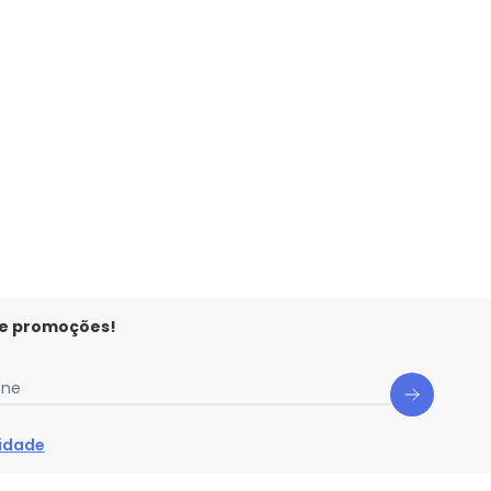
 e promoções!
one
cidade