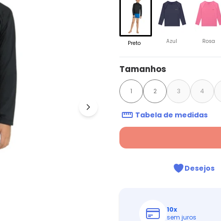
Azul
Rosa
Preto
Tamanhos
1
2
3
4
Tabela de medidas
Desejos
10
x
sem juros