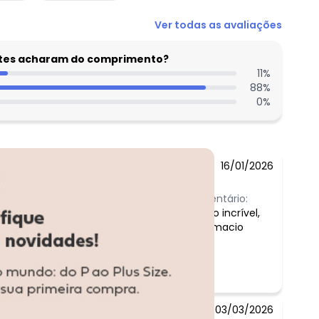
Ver todas as avaliações
entes acharam do comprimento?
11
%
88
%
0
%
16/01/2026
Comentário:
Tecido incrível,
bem macio
03/03/2026