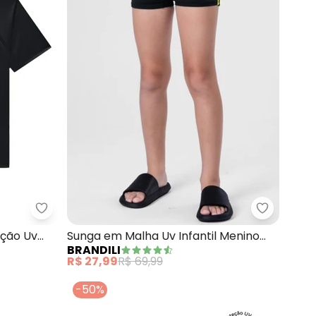
a Proteção Uv (Preto)
Marlan - Camiseta Unissex Lisa Proteção Uv (Pret
eção Uv
Sunga em Malha Uv Infantil Menino
BRANDILI
(Preto)
R$ 27,99
R$ 69,99
-50%