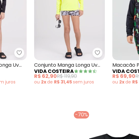
o Manga Longa Uv 50+ Coqueiros Preto
Vida Costeira - Conjunto Manga Longa Uv 50+ Bo
Vida Costeira - 
onga Uv
Conjunto Manga Longa Uv
Macacão P
VIDA COSTEIRA
VIDA COS
reto
50+ Surf Club Amarelo
Manga Lon
R$ 62,90
R$ 119,90
R$ 69,90
R
em
juros
ou
2x
de
R$ 31,45
sem
juros
ou
2x
de
R$
-70%