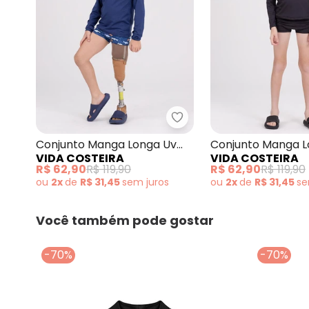
Vida Costeira - Conjunt
Conjunto Manga Longa Uv
Conjunto Manga L
VIDA COSTEIRA
VIDA COSTEIRA
50+ Coqueiros Preto
50+ Bordadinho P
R$ 62,90
R$ 119,90
R$ 62,90
R$ 119,90
ou
2x
de
R$ 31,45
sem
juros
ou
2x
de
R$ 31,45
s
Você também pode gostar
-70%
-70%