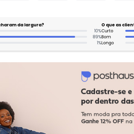
acharam da largura?
O que as cli
10
%
Curto
89
%
Bom
1
%
Longo