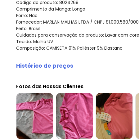
Código do produto: 8024269
Comprimento da Manga: Longa
Forro: Não
Fornecedor: MARLAN MALHAS LTDA / CNPJ 81.000.580/000
Feito: Brasil
Cuidados para conservação do produto: Lavar com cores S
Tecido: Malha UV
Composição: CAMISETA 91% Poliéster 9% Elastano
Histórico de preços
O preço apresentado abaixo é o menor oferecido em al
agosto/2026
Fotos das Nossas Clientes
julho/2026
junho/2026
maio/2026
abril/2026
março/2026
fevereiro/2026