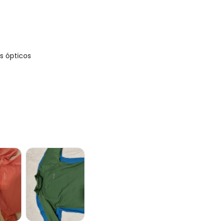
s ópticos
N/D*
N/D*
R$ 16,98
N/D*
R$ 21,22
R$ 16,98
R$ 16,98