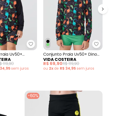
rdadinho Preto
Conjunto Manga Longa Uv 50+ Surf Club Amarelo
Vida Costeira - Macacão Praia Uv50+ Ma
Vida Cost
Con
raia Uv50+
Conjunto Praia Uv50+ Dino
VI
TEIRA
VIDA COSTEIRA
Pol
ga Preto
Fun Preto
R$ 
$ 119,90
R$ 69,90
R$ 119,90
ou
 34,95
sem
juros
ou
2x
de
R$ 34,95
sem
juros
-60%