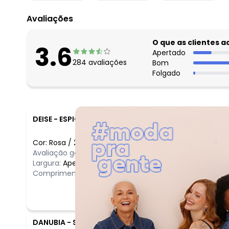
Avaliações
O que as clientes 
3.6
Apertado
284
avaliações
Bom
Folgado
DEISE
-
ESPIGAO D OESTE - RO
Cor:
Rosa
/
2
Avaliação geral do produto:
Ótimo
Largura:
Apertado
Comprimento:
Bom
DANUBIA
-
SAO PAULO - SP