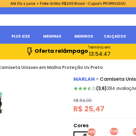
Até 10x s juros + Frete Grátis R$249 Brasil -Cupom PRORROGOU
PLUS SIZE
MENINAS
MENINOS
CALÇADOS
Termina em:
Oferta relâmpago
13:
54:
45
Camiseta Unissex em Malha Proteção Uv Preto
MARLAN
-
Camiseta Unis
(
3,6
)
284
avaliaçõ
R$ 84,90
R$ 25,47
Cores
70%
7
70%