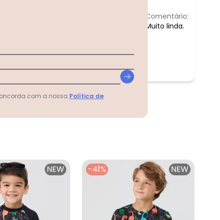
Comentário:
Muito linda.
 concorda com a nossa
Política de
NEW
-41%
NEW
-