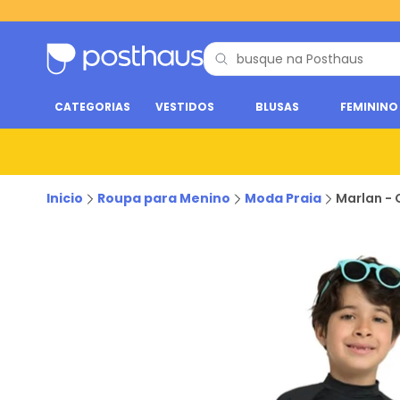
CATEGORIAS
VESTIDOS
BLUSAS
FEMININO
Inicio
Roupa para Menino
Moda Praia
Marlan - 