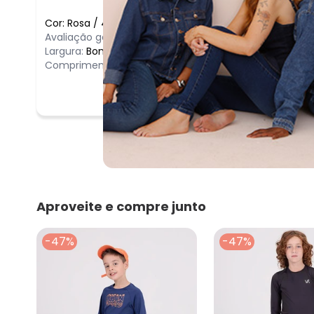
Cor:
Rosa
/
4
Avaliação geral do produto:
Ótimo
Largura:
Bom
Comprimento:
Bom
Aproveite e compre junto
-47%
-47%