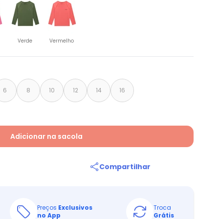
Verde
Vermelho
6
8
10
12
14
16
Adicionar na sacola
Compartilhar
Preços
Exclusivos
Troca
no App
Grátis