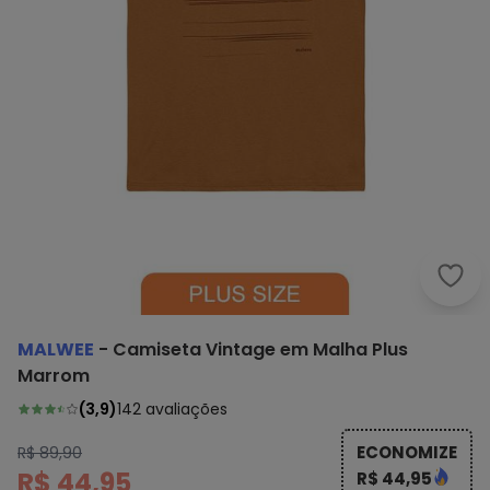
Malw
MALWEE
-
Camiseta Vintage em Malha Plus
Marrom
(
3,9
)
142
avaliações
ECONOMIZE
R$ 89,90
R$ 44,95
R$ 44,95