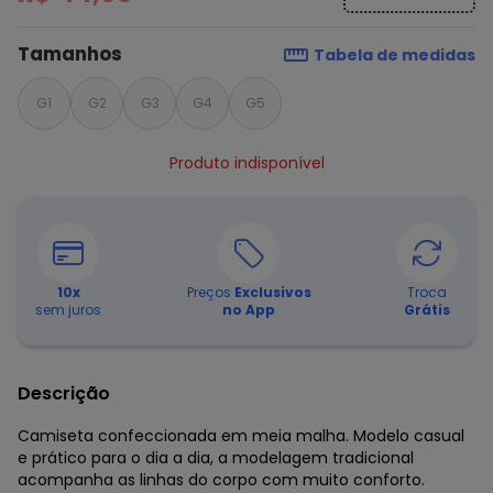
Tamanhos
Tabela de medidas
G1
G2
G3
G4
G5
Produto indisponível
10
x
Preços
Exclusivos
Troca
sem juros
no App
Grátis
Descrição
Camiseta confeccionada em meia malha. Modelo casual
e prático para o dia a dia, a modelagem tradicional
acompanha as linhas do corpo com muito conforto.