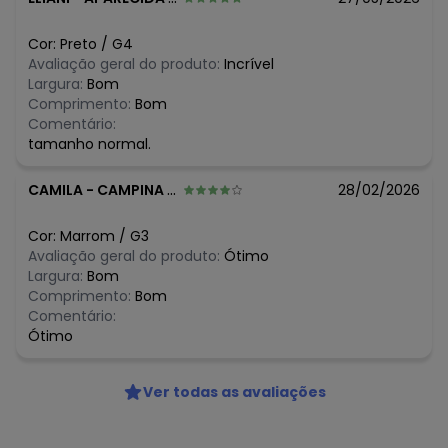
N/D*
maio/2026
N/D*
abril/2026
Cor:
Preto
/
G4
N/D*
março/2026
Avaliação geral do produto:
Incrível
N/D*
fevereiro/2026
Largura:
Bom
Comprimento:
Bom
Comentário:
tamanho normal.
CAMILA
-
CAMPINA GRANDE - PB
28/02/2026
Cor:
Marrom
/
G3
Avaliação geral do produto:
Ótimo
Largura:
Bom
Comprimento:
Bom
Comentário:
Ótimo
Ver todas as avaliações