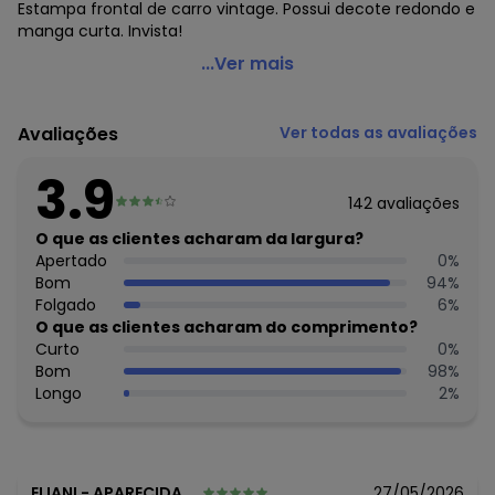
Estampa frontal de carro vintage. Possui decote redondo e
manga curta. Invista!
Malwee - Camiseta Vintage em Malha Plus Marrom
...Ver mais
Código do produto: 7737240
Comprimento da manga: Curta
Avaliações
Ver todas as avaliações
Decote frente: Redondo
Fornecedor: MALWEE MALHAS LTDA / CNPJ 84.429.737/0001-
3.9
14
142
avaliações
Feito: Brasil
Cuidados para conservação do produto: Temperatura
O que as clientes acharam da largura?
máxima de lavagem 30C. Não alvejar. Não passar sobre a
Apertado
0
%
estampa.
Bom
94
%
Tecido: Meia malha
Folgado
6
%
Composição: Algodão 100%
O que as clientes acharam do comprimento?
Curto
0
%
Histórico de preços
Bom
98
%
Longo
2
%
O preço apresentado abaixo é o menor oferecido em
algum dia do mês, para o menor tamanho disponível.
N/D*
agosto/2026
N/D*
julho/2026
N/D*
junho/2026
ELIANI
-
APARECIDA DO TABOADO - MS
27/05/2026