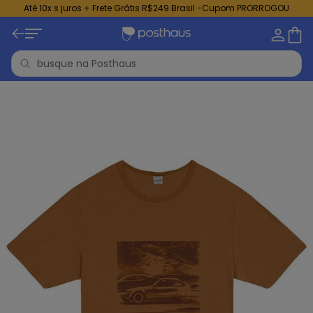
Até 10x s juros + Frete Grátis R$249 Brasil -Cupom PRORROGOU