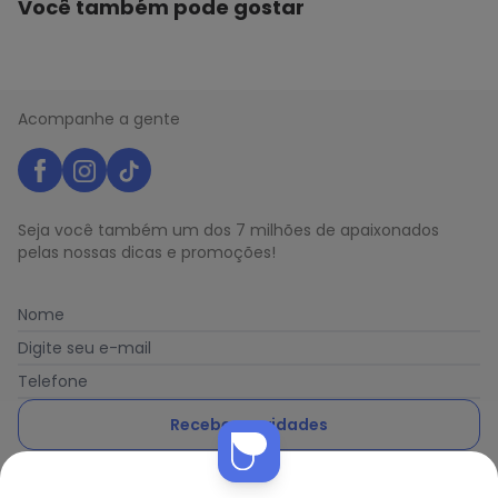
Você também pode gostar
Acompanhe a gente
Seja você também um dos 7 milhões de apaixonados
pelas nossas dicas e promoções!
Nome
Digite seu e-mail
Telefone
Receber novidades
Ao enviar o cadastro, você concorda com a nossa
Política