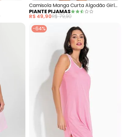
Camisola Manga Curta Algodão Girl
PIANTE PIJAMAS
Boss (Pink)
9
R$ 49,90
R$ 79,90
-64%