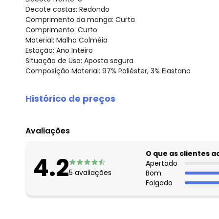
Decote costas: Redondo
Comprimento da manga: Curta
Comprimento: Curto
Material: Malha Colméia
Estação: Ano Inteiro
Situação de Uso: Aposta segura
Composição Material: 97% Poliéster, 3% Elastano
Histórico de preços
O preço apresentado abaixo é o menor oferecido em al
agosto/2026
Avaliações
julho/2026
junho/2026
O que as clientes 
4.2
maio/2026
Apertado
5
avaliações
Bom
abril/2026
Folgado
março/2026
fevereiro/2026