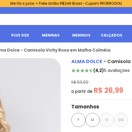
Até 10x s juros + Frete Grátis R$249 Brasil -Cupom PRORROGOU
PLUS SIZE
MENINAS
MENINOS
CALÇADOS
ma Dolce - Camisola Vichy Rosa em Malha Colméia
ALMA DOLCE
-
Camisola 
(
4,2
)
5
avaliações
R$ 59,99
R$ 26,99
a partir de
Tamanhos
P
M
G
GG