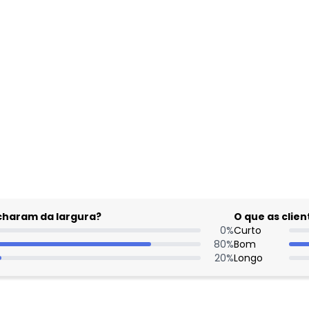
gum dia do mês, para o menor tamanho disponível.
acharam da largura?
O que as cli
0
%
Curto
80
%
Bom
20
%
Longo