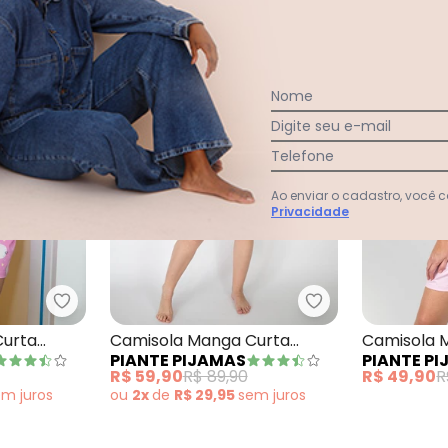
-33%
-37%
Nome
Digite seu e-mail
Telefone
Ao enviar o cadastro, você
Privacidade
la Manga Curta Poliviscose Floral Rosa
Piante Pijamas - Camisola Manga Curta Algodão 
Piante Pijamas -
Curta
Camisola Manga Curta
Camisola 
PIANTE PIJAMAS
PIANTE P
Algodão Floral Rosa
Algodão L
R$ 59,90
R$ 89,90
R$ 49,90
R
em
juros
ou
2x
de
R$ 29,95
sem
juros