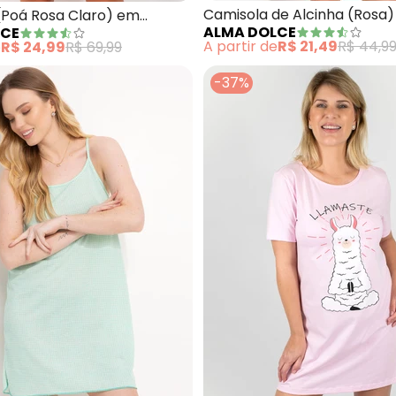
Camisola de Alcinha (Rosa)
(Poá Rosa Claro) em
ALMA DOLCE
LCE
e
A partir de
R$ 21,49
R$ 44,9
e
R$ 24,99
R$ 69,99
-37%