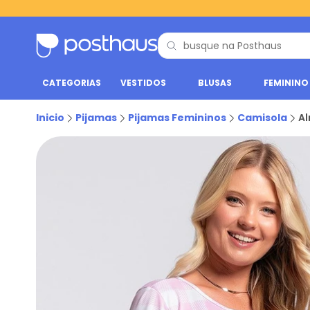
CATEGORIAS
VESTIDOS
BLUSAS
FEMININO
Inicio
Pijamas
Pijamas Femininos
Camisola
Al