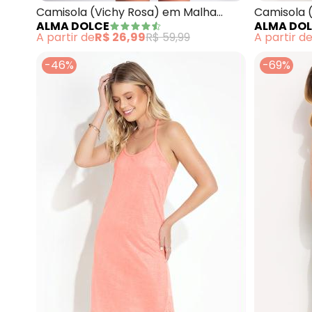
Camisola (Vichy Rosa) em Malha
Camisola 
ALMA DOLCE
ALMA DO
Colméia
Poliviscos
A partir de
R$ 26,99
R$ 59,99
A partir d
-46%
-69%