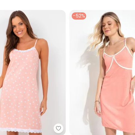
-52%
amisola (Vichy Rosa) em Malha Colméia
Alma Dolce - Camisola (Poá Ros