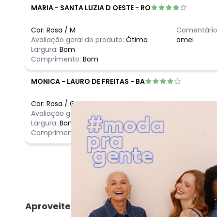
MARIA
-
SANTA LUZIA D OESTE - RO
Cor:
Rosa
/
M
Comentário
Avaliação geral do produto:
Ótimo
amei
Largura:
Bom
Comprimento:
Bom
MONICA
-
LAURO DE FREITAS - BA
Cor:
Rosa
/
G
Comentário
Avaliação geral do produto:
Ótimo
Ótimo
Largura:
Bom
Comprimento:
Bom
Aproveite e compre junto