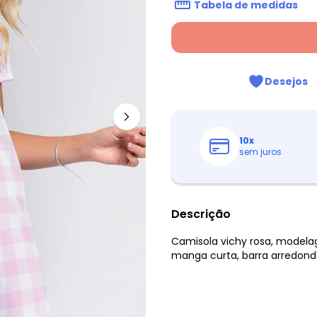
Tabela de medidas
Desejos
10
x
sem juros
Descrição
Camisola vichy rosa, modela
manga curta, barra arredond