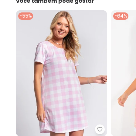
Você também pode gostar
-55%
-64%
Alma Dolce - C