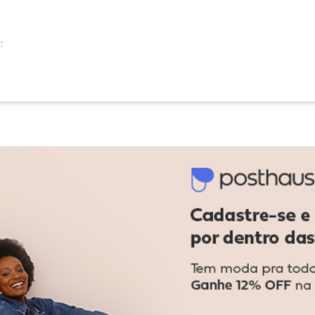
:
:
Ver todas as avaliações