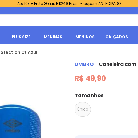
Até 10x + Frete Grátis R$249 Brasil - cupom ANTECIPADO
PLUS SIZE
MENINAS
MENINOS
CALÇADOS
otection Ct Azul
UMBRO
-
Caneleira com 
R$ 49,90
Tamanhos
Único