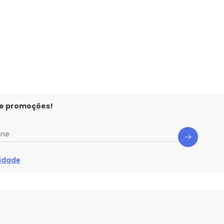
 e promoções!
one
cidade