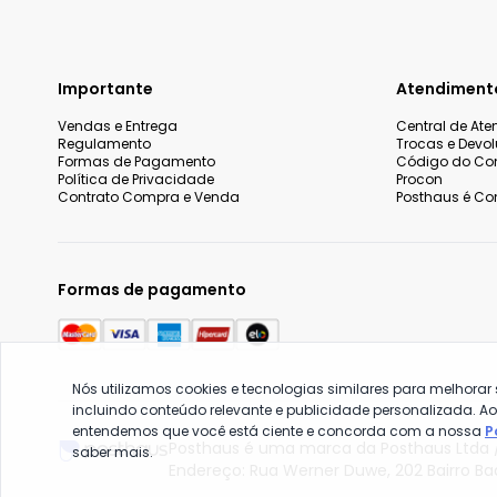
Importante
Atendiment
Vendas e Entrega
Central de At
Regulamento
Trocas e Devo
Formas de Pagamento
Código do Co
Política de Privacidade
Procon
Contrato Compra e Venda
Posthaus é Con
Formas de pagamento
Nós utilizamos cookies e tecnologias similares para melhorar
incluindo conteúdo relevante e publicidade personalizada. A
entendemos que você está ciente e concorda com a nossa
P
Posthaus é uma marca da Posthaus Ltda /
saber mais.
Endereço: Rua Werner Duwe, 202 Bairro B