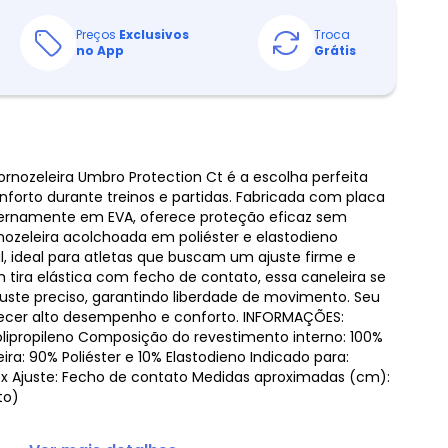
Preços
Exclusivos
Troca
no App
Grátis
rnozeleira Umbro Protection Ct é a escolha perfeita
nforto durante treinos e partidas. Fabricada com placa
internamente em EVA, oferece proteção eficaz sem
ozeleira acolchoada em poliéster e elastodieno
l, ideal para atletas que buscam um ajuste firme e
ira elástica com fecho de contato, essa caneleira se
juste preciso, garantindo liberdade de movimento. Seu
recer alto desempenho e conforto. INFORMAÇÕES:
lipropileno Composição do revestimento interno: 100%
ra: 90% Poliéster e 10% Elastodieno Indicado para:
sex Ajuste: Fecho de contato Medidas aproximadas (cm):
to)