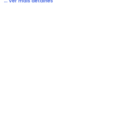
... Ver mais detalhes
a Umbro Protection Ct Azul
 concorda com a nossa
Política de