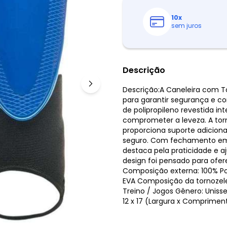
10
x
sem juros
Descrição
Descrição:A Caneleira com To
para garantir segurança e co
de polipropileno revestida 
comprometer a leveza. A torn
proporciona suporte adiciona
seguro. Com fechamento em t
destaca pela praticidade e a
design foi pensado para ofe
Composição externa: 100% Po
EVA Composição da tornozelei
Treino / Jogos Gênero: Unis
12 x 17 (Largura x Comprimen