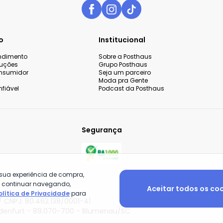
o
Institucional
endimento
Sobre a Posthaus
luções
Grupo Posthaus
nsumidor
Seja um parceiro
Moda pra Gente
fiável
Podcast da Posthaus
Segurança
 sua experiência de compra,
o continuar navegando,
Aceitar todos os co
olítica de Privacidade
para
 CNPJ: 80.462.138/0001-41
adenfurt - 89.070-700 - Blumenau/SC