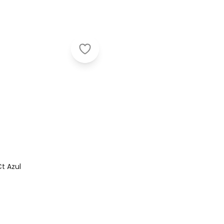
Umbro - Caneleira com Tornozeleir
Nome
t Azul
Digite seu e-mail
Telefone
Ao enviar o cadastro, você
Privacidade