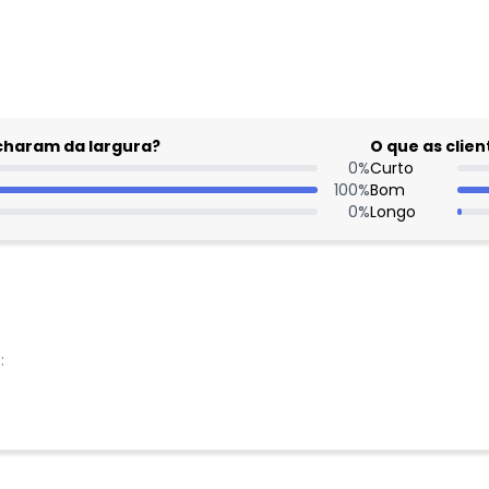
gum dia do mês, para o menor tamanho disponível.
acharam da largura?
O que as cli
0
%
Curto
100
%
Bom
0
%
Longo
: