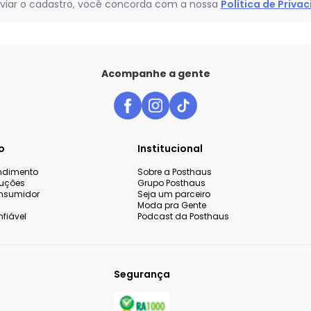
viar o cadastro, você concorda com a nossa
Política de Priva
Acompanhe a gente
o
Institucional
endimento
Sobre a Posthaus
luções
Grupo Posthaus
nsumidor
Seja um parceiro
Moda pra Gente
fiável
Podcast da Posthaus
Segurança