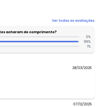
N/D*
Ver todas as avaliações
N/D*
N/D*
entes acharam do comprimento?
N/D*
0
%
99
%
N/D*
1
%
N/D*
N/D*
28/03/2025
07/12/2025