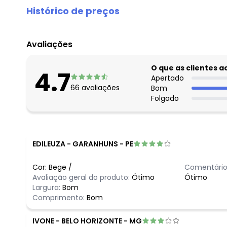
Histórico de preços
O preço apresentado abaixo é o menor oferecido em al
agosto/2026
Avaliações
julho/2026
junho/2026
O que as clientes 
4.7
maio/2026
Apertado
66
avaliações
Bom
abril/2026
Folgado
março/2026
fevereiro/2026
EDILEUZA
-
GARANHUNS - PE
Cor:
Bege
/
Comentário
Avaliação geral do produto:
Ótimo
Ótimo
Largura:
Bom
Comprimento:
Bom
IVONE
-
BELO HORIZONTE - MG