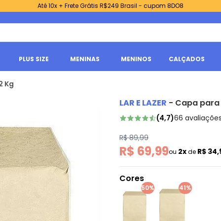
Até 10x + Frete Grátis R$249 Brasil - cupom 8DO8
PLUS SIZE
MENINAS
MENINOS
CALÇADOS
2 Kg
LAR E LAZER
-
Capa para 
(
4,7
)
66
avaliaçõe
R$ 89,99
R$ 69,99
2x
R$ 34
ou
de
Cores
50%
41%