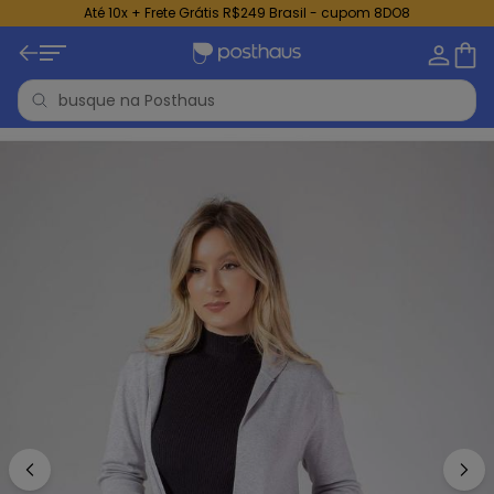
Até 10x + Frete Grátis R$249 Brasil - cupom 8DO8