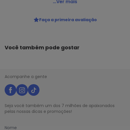
Susie Modas - Cardigan Médio com Capuz Feminino
...Ver mais
Cinza
Código do produto: 22718394
Faça a primeira avaliação
Você também pode gostar
Acompanhe a gente
Seja você também um dos 7 milhões de apaixonados
pelas nossas dicas e promoções!
Nome