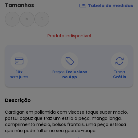
Tamanhos
Tabela de medidas
P
M
G
Produto indisponível
10
x
Preços
Exclusivos
Troca
sem juros
no App
Grátis
Descrição
Cardigan em poliamida com viscose toque super macio,
possui capuz que traz um estilo a peça, manga longa,
comprimento médio, bolsos frontais, uma peça estilosa
que não pode faltar no seu guarda-roupa.