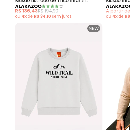
Blusão Listrado de Tricô Infantil
Blusão Inf
ALAKAZOO
ALAKAZO
Menino (Verde)
Listrado (
R$ 136,43
R$ 194,90
A partir d
ou
4x
de
R$ 34,10
sem
juros
ou
4x
de
R$
NEW