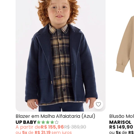
Up Baby - Blaze
Blazer em Malha Alfaiataria (Azul)
Blusão Mo
UP BABY
MARISOL
Marisol (C
A partir de
R$ 155,96
R$ 389,90
R$ 149,90
ou
5x
de
R$ 31,19
sem
juros
ou
5x
de
R$