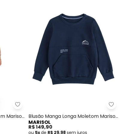
 concorda com a nossa
Política de
pado Menino Marisol (Cinza)
Marisol - Blusão Manga Longa Moletom Marisol 
Marisol -
m Marisol
Blusão Manga Longa Moletom Marisol
MARISOL
(Azul)
R$ 149,90
ou
5x
de
R$ 29,98
sem
juros