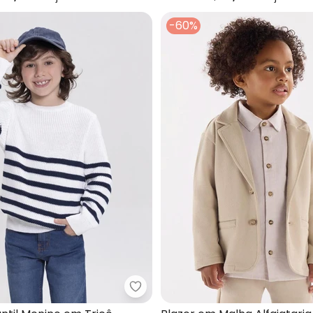
-60%
ão Listrado de Tricô Infantil Menino (Verde)
Alakazoo - Blusão Infantil Menin