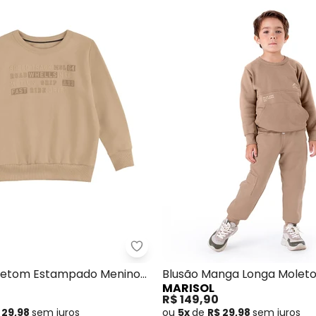
Nome
Digite seu e-mail
Telefone
Ao enviar o cadastro, você
Privacidade
r em Malha Alfaiataria (Azul)
Marisol - Blusão Moletom Estam
letom Estampado Menino
Blusão Manga Longa Moleto
MARISOL
inza)
(Marrom)
R$ 149,90
 29,98
sem
juros
ou
5x
de
R$ 29,98
sem
juros