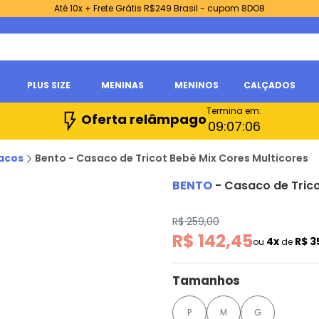
Até 10x + Frete Grátis R$249 Brasil - cupom 8DO8
PLUS SIZE
MENINAS
MENINOS
CALÇADOS
Termina em:
Oferta relâmpago
09:
07:
05
acos
Bento - Casaco de Tricot Bebê Mix Cores Multicores
BENTO
-
Casaco de Trico
R$ 259,00
R$ 142,45
4x
R$ 3
ou
de
Tamanhos
P
M
G