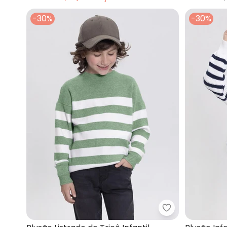
-30%
-30%
Alakazoo - Blus