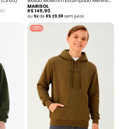
 (Cinza)
Blusão Moletom Estampado Menino
MARISOL
Marisol (Cinza)
,90
R$ 149,90
ou
5x
de
R$ 29,98
sem
juros
-35%