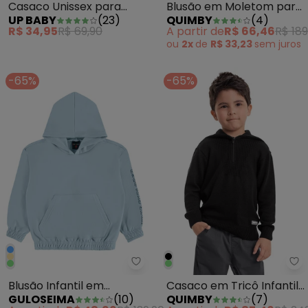
Casaco Unissex para
Blusão em Moletom para
UP BABY
(
23
)
QUIMBY
(
4
)
Bebê Laranja
Menino Preto
R$ 34,95
R$ 69,90
A partir de
R$ 66,46
R$ 189
ou
2x
de
R$ 33,23
sem
juros
-65%
-65%
Guloseima - Blusão Infantil em
Qu
Blusão Infantil em
Casaco em Tricô Infantil
GULOSEIMA
(
10
)
QUIMBY
(
7
)
Moletom Felpado Azul
Menino Preto