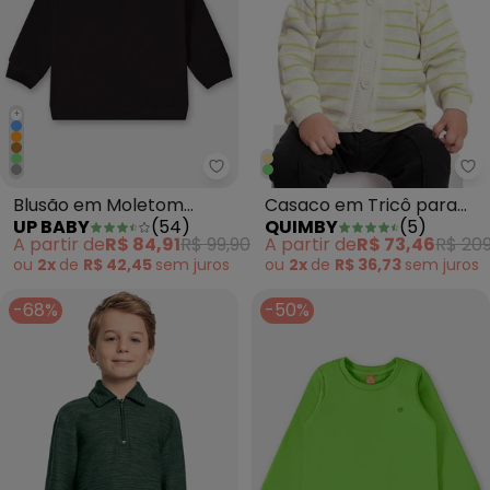
+
Up Baby - Blusão em Moletom In
Qu
Blusão em Moletom
Casaco em Tricô para
UP BABY
(
54
)
QUIMBY
(
5
)
Infantil Menino Preto
Bebê Unissex Verde
A partir de
R$ 84,91
R$ 99,90
A partir de
R$ 73,46
R$ 209
ou
2x
de
R$ 42,45
sem
juros
ou
2x
de
R$ 36,73
sem
juros
-68%
-50%