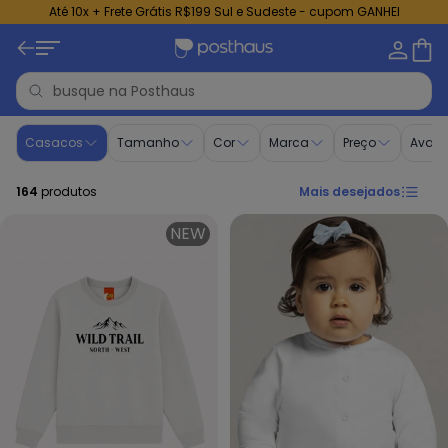
Até 10x + Frete Grátis R$199 Sul e Sudeste - cupom GANHEI
Casacos para Meninos | Do 4 ao 16 | Posthaus
Casacos
Tamanho
Cor
Marca
Preço
Avali
164
produtos
Mais desejados
NEW