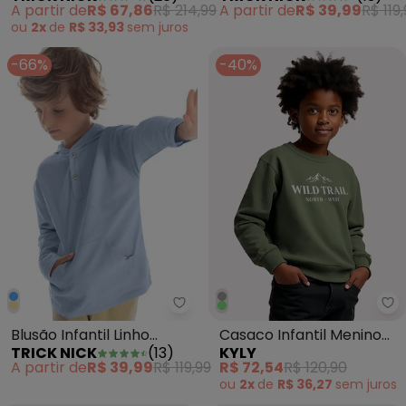
A partir de
R$ 67,86
R$ 214,99
A partir de
R$ 39,99
R$ 119
ou
2x
de
R$ 33,93
sem
juros
-66%
-40%
Trick Nick - Blusão Infantil Linh
Ky
Blusão Infantil Linho
Casaco Infantil Menino
TRICK NICK
(
13
)
KYLY
Menino Azul
Lettering Verde
A partir de
R$ 39,99
R$ 119,99
R$ 72,54
R$ 120,90
ou
2x
de
R$ 36,27
sem
juros