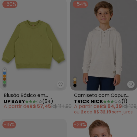
-50%
-54%
+
Up Baby - Blusão Básico em Mo
Tr
Blusão Básico em
Camiseta com Capuz
UP BABY
(
54
)
TRICK NICK
(
1
)
Moletom Menino Verde
Masculina Flamé Bege
A partir de
R$ 57,45
R$ 114,90
A partir de
R$ 64,39
R$ 139
ou
2x
de
R$ 32,19
sem
juros
-15%
-29%