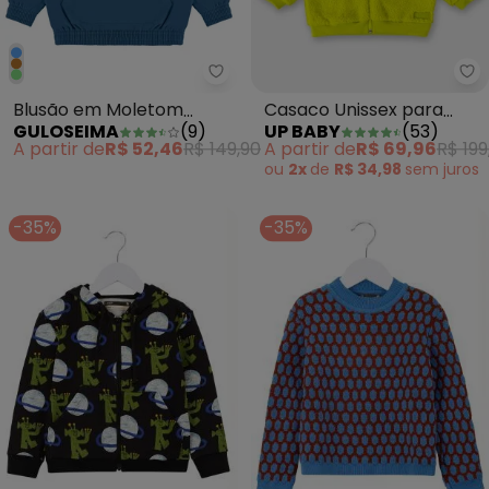
Guloseima - Blusão em Moletom 
Up
Blusão em Moletom
Casaco Unissex para
GULOSEIMA
(
9
)
UP BABY
(
53
)
Infantil MeninoAzul
Bebê Amarelo
A partir de
R$ 52,46
R$ 149,90
A partir de
R$ 69,96
R$ 199
ou
2x
de
R$ 34,98
sem
juros
-35%
-35%