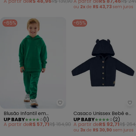
A partir de
R$ 48,96
R$ 139,90
A partir de
R$ 87,46
R$ 24
ou
2x
de
R$ 43,73
sem
juros
-65%
-65%
Up Baby - Blusão Infantil em M
Up
Blusão Infantil em
Casaco Unissex Bebê em
UP BABY
(
1
)
UP BABY
(
2
)
Moletom e Gorgurão
Tricot Azul
A partir de
R$ 57,71
R$ 164,90
A partir de
R$ 92,71
R$ 264
Verde
ou
3x
de
R$ 30,90
sem
juros