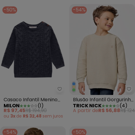
-50%
-54%
Milon - Casaco Infantil Menino T
Tr
Casaco Infantil Menino
Blusão Infantil Gorgurinho
MILON
(
1
)
TRICK NICK
(
4
)
Tricot Cinza
Masculino Bege
R$ 97,45
R$ 194,90
A partir de
R$ 56,88
R$ 124
ou
3x
de
R$ 32,48
sem
juros
-54%
-50%