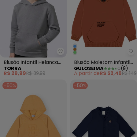
Torra - Blusão Infantil Helanca
Gu
Blusão Infantil Helanca
Blusão Moletom Infantil
TORRA
GULOSEIMA
(
9
)
Manga Longa Cinza
MeninoMarrom
R$ 29,99
R$ 39,99
A partir de
R$ 52,46
R$ 149
-50%
-50%