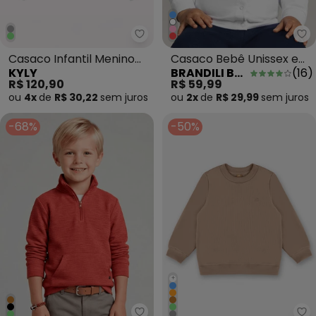
Kyly - Casaco Infantil Menino Le
Br
Casaco Infantil Menino
Casaco Bebê Unissex em
KYLY
BRANDILI BABY
(
16
)
Lettering Cinza
Cotton Branco
R$ 120,90
R$ 59,99
ou
4x
de
R$ 30,22
sem
juros
ou
2x
de
R$ 29,99
sem
juros
-68%
-50%
+