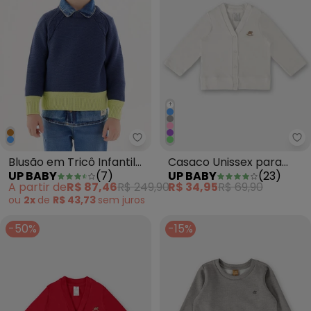
+
Up Baby - Blusão em Tricô Infan
Up
Blusão em Tricô Infantil
Casaco Unissex para
UP BABY
(
7
)
UP BABY
(
23
)
para Menino Azul
Bebê Off White
A partir de
R$ 87,46
R$ 249,90
R$ 34,95
R$ 69,90
ou
2x
de
R$ 43,73
sem
juros
-50%
-15%