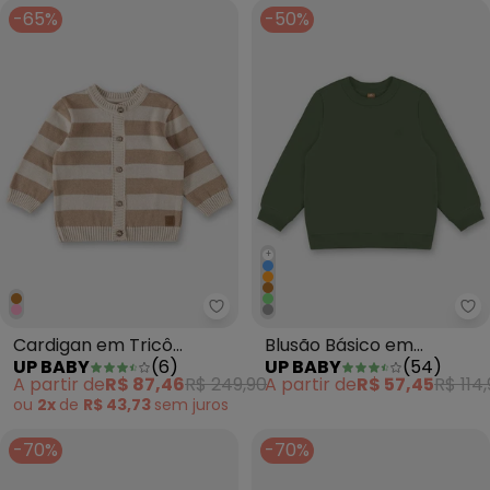
-65%
-50%
+
Up Baby - Cardigan em Tricô U
Up
Cardigan em Tricô
Blusão Básico em
UP BABY
(
6
)
UP BABY
(
54
)
Unissex para Bebê
Moletom Menino Verde
A partir de
R$ 87,46
R$ 249,90
A partir de
R$ 57,45
R$ 114
Marrom
ou
2x
de
R$ 43,73
sem
juros
-70%
-70%