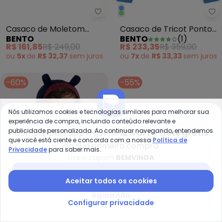
Bento - Casaco de Moletom E
Be
Casaco de Moletom
Casaco de Tricot Ponto
BENTO
BENTO
(
1
)
Estampa Camarada
Pipoca Azul
R$ 161,85
R$ 249,00
R$ 233,35
R$ 359,00
Preto
ou
5x
de
R$ 32,37
sem
juros
ou
7x
de
R$ 33,33
sem
juros
-60%
-55%
Nós utilizamos cookies e tecnologias similares para melhorar sua
experiência de compra, incluindo conteúdo relevante e
publicidade personalizada. Ao continuar navegando, entendemos
Compre pelo app e ganhe
12% OFF + frete grátis
que você está ciente e concorda com a nossa
Política de
na sua primeira compra
Privacidade
para saber mais.
Use o cupom
BEMVINDA
Baixar app Posthaus
Aceitar todos os cookies
Agora não
Configurar privacidade
Kyly - Casaco com Orelhinhas In
Ou