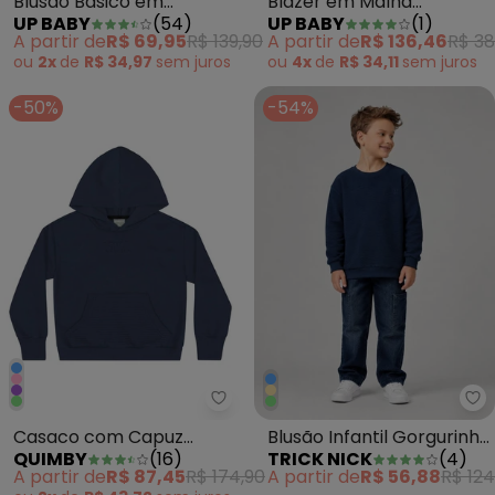
Blusão Básico em
Blazer em Malha
UP BABY
(
54
)
UP BABY
(
1
)
Moletom Menino Azul
Alfaiataria Cinza
A partir de
R$ 69,95
R$ 139,90
A partir de
R$ 136,46
R$ 38
ou
2x
de
R$ 34,97
sem
juros
ou
4x
de
R$ 34,11
sem
juros
-50%
-54%
Quimby - Casaco com Capuz Infa
Tr
Casaco com Capuz
Blusão Infantil Gorgurinho
QUIMBY
(
16
)
TRICK NICK
(
4
)
Infantil Unissex Azul
Masculino Azul
A partir de
R$ 87,45
R$ 174,90
A partir de
R$ 56,88
R$ 124