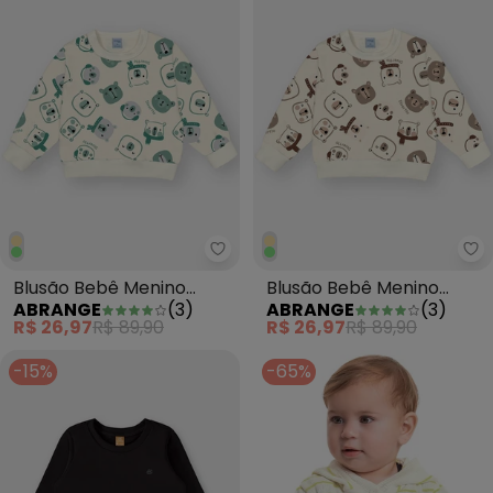
Abrange - Blusão Bebê Menino 
Ab
Blusão Bebê Menino
Blusão Bebê Menino
ABRANGE
(
3
)
ABRANGE
(
3
)
Ursinhos Verde
Ursinhos Bege
R$ 26,97
R$ 89,90
R$ 26,97
R$ 89,90
-15%
-65%