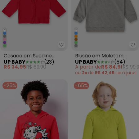
+
+
Up Baby - Casaco em Suedine U
Up
Casaco em Suedine
Blusão em Moletom
UP BABY
(
23
)
UP BABY
(
54
)
Unissex para Bebê Rosa
Infantil Menino Cinza
R$ 34,95
R$ 69,90
A partir de
R$ 84,91
R$ 99,
ou
2x
de
R$ 42,45
sem
juros
-25%
-65%