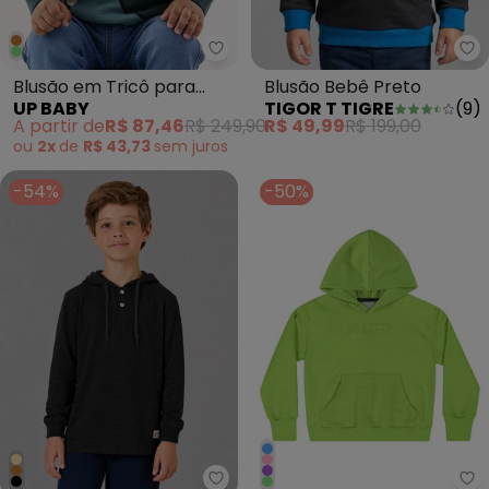
Up Baby - Blusão em Tricô par
Ti
Blusão em Tricô para
Blusão Bebê Preto
UP BABY
TIGOR T TIGRE
(
9
)
Bebê Menino Verde
A partir de
R$ 87,46
R$ 249,90
R$ 49,99
R$ 199,00
ou
2x
de
R$ 43,73
sem
juros
-54%
-50%