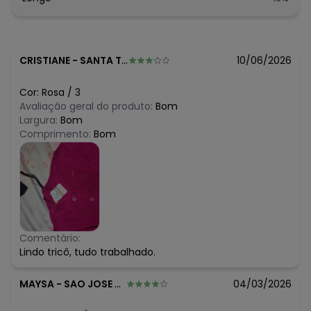
R$ 77,97
março/2026
R$ 77,97
fevereiro/2026
CRISTIANE
-
SANTA TERESA - ES
10/06/2026
Cor:
Rosa
/
3
Avaliação geral do produto:
Bom
Largura:
Bom
Comprimento:
Bom
Comentário:
Lindo tricô, tudo trabalhado.
MAYSA
-
SAO JOSE DO RIO PRETO - SP
04/03/2026