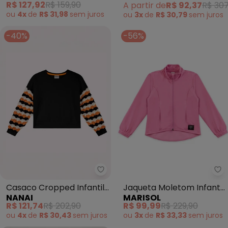
R$ 127,92
R$ 159,90
A partir de
R$ 92,37
R$ 307
(Cherry)
ou
4x
de
R$ 31,98
sem
juros
ou
3x
de
R$ 30,79
sem
juros
-40%
-56%
Nanai - Casaco Cropped Infanti
Ma
Casaco Cropped Infantil
Jaqueta Moletom Infantil
NANAI
MARISOL
Menina em Tricô (Preto)
Feminina Marisol (Rosa)
R$ 121,74
R$ 202,90
R$ 99,99
R$ 229,90
ou
4x
de
R$ 30,43
sem
juros
ou
3x
de
R$ 33,33
sem
juros