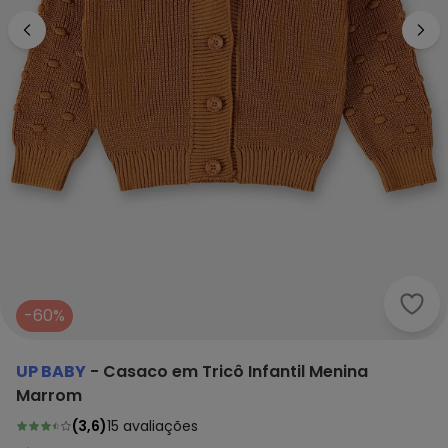
Up B
-60%
UP BABY
-
Casaco em Tricô Infantil Menina
Marrom
(
3,6
)
15
avaliações