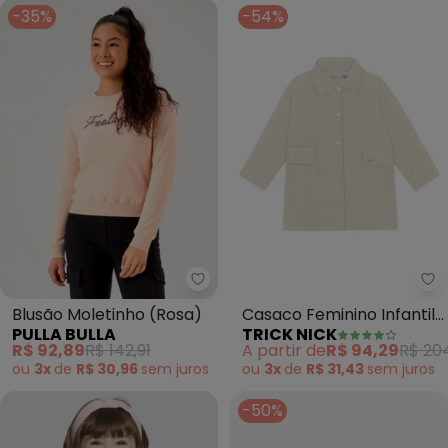
-35%
-54%
Pulla Bulla - Blusão Moletinho (
Tr
Blusão Moletinho (Rosa)
Casaco Feminino Infantil
PULLA BULLA
TRICK NICK
Tweed (Bege)
R$ 92,89
R$ 142,91
A partir de
R$ 94,29
R$ 20
ou
3x
de
R$ 30,96
sem
juros
ou
3x
de
R$ 31,43
sem
juros
-50%