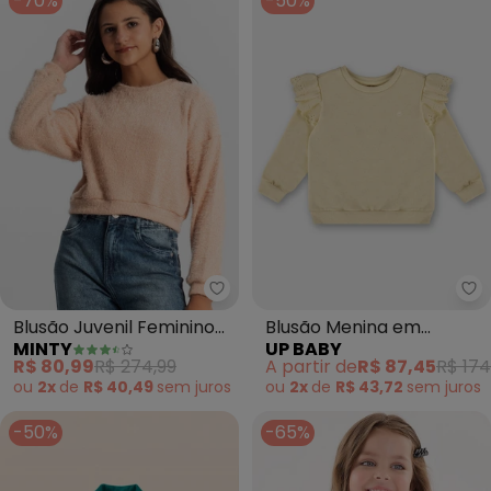
-70%
-50%
Minty - Blusão Juvenil Feminino
Up
Blusão Juvenil Feminino
Blusão Menina em
MINTY
UP BABY
em Tricot (Rosa)
Moletom (Amarelo)
R$ 80,99
R$ 274,99
A partir de
R$ 87,45
R$ 174
ou
2x
de
R$ 40,49
sem
juros
ou
2x
de
R$ 43,72
sem
juros
-50%
-65%