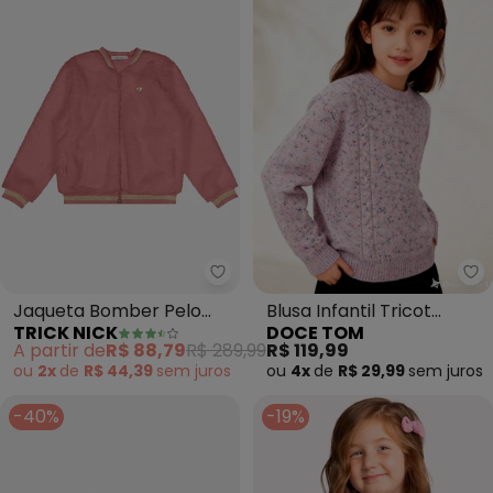
Trick Nick - Jaqueta Bomber Pel
Do
Jaqueta Bomber Pelo
Blusa Infantil Tricot
TRICK NICK
DOCE TOM
Safira (Rosa)
Conforto e Estilo
A partir de
R$ 88,79
R$ 289,99
R$ 119,99
(Branco)
ou
2x
de
R$ 44,39
sem
juros
ou
4x
de
R$ 29,99
sem
juros
-40%
-19%