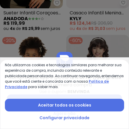
Anadoda - Sueter Infantil Cora
Ky
Sueter Infantil Coraçoes
Casaco Infantil Menina
ANADODA
KYLY
(Verde)
em Tricô (Rosa)
R$ 119,99
R$ 124,14
R$ 206,90
ou
4x
de
R$ 29,99
sem
juros
ou
4x
de
R$ 31,03
sem
juros
-20%
-60%
Nós utilizamos cookies e tecnologias similares para melhorar sua
experiência de compra, incluindo conteúdo relevante e
publicidade personalizada. Ao continuar navegando, entendemos
Compre pelo app e ganhe
12% OFF + frete grátis
que você está ciente e concorda com a nossa
Política de
na sua primeira compra
Privacidade
para saber mais.
Use o cupom
BEMVINDA
Baixar app Posthaus
Aceitar todos os cookies
Agora não
Configurar privacidade
Marlan - Casaco Infantil Meni
Al
Casaco Infantil Menina
Blusão Listrado de Tricô