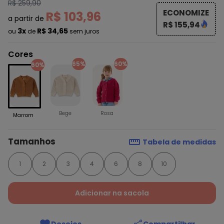
R$ 259,90
ECONOMIZE
R$ 103,96
a partir de
R$ 155,94
3x
R$ 34,65
ou
de
sem juros
Cores
65%
60%
60%
Bege
Rosa
Marrom
Tamanhos
Tabela de medidas
1
2
3
4
6
8
10
Adicionar na sacola