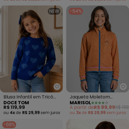
NEW
-54%
Doce Tom - Blusa Infantil em T
Ma
Blusa Infantil em Tricô
Jaqueta Moletom
DOCE TOM
MARISOL
com Corações (Azul)
Feminina Marisol
R$ 119,99
A partir de
R$ 89,99
R$ 199
(Laranja)
ou
4x
de
R$ 29,99
sem
juros
ou
3x
de
R$ 29,99
sem
juros
-69%