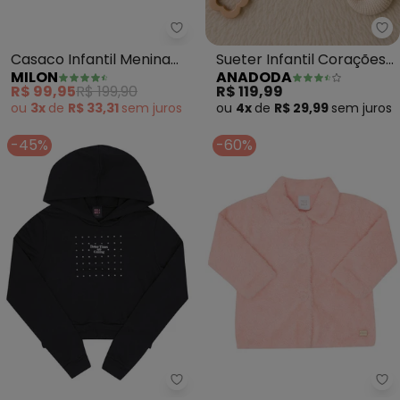
Milon - Casaco Infantil Menina 
An
Casaco Infantil Menina
Sueter Infantil Corações
MILON
ANADODA
Pérolas (Off White)
(Rosa)
R$ 99,95
R$ 199,90
R$ 119,99
ou
3x
de
R$ 33,31
sem
juros
ou
4x
de
R$ 29,99
sem
juros
-45%
-60%
Pulla Bulla - Blusão Juvenil Men
Pu