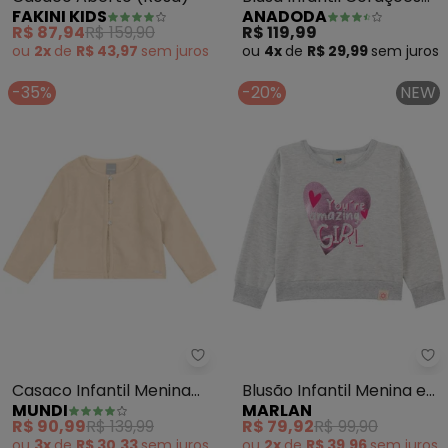
FAKINI KIDS
ANADODA
(Off)
R$ 87,94
R$ 159,90
R$ 119,99
ou
2x
de
R$ 43,97
sem
juros
ou
4x
de
R$ 29,99
sem
juros
-35%
-20%
NEW
Mundi - Casaco Infantil Menina 
Ma
Casaco Infantil Menina
Blusão Infantil Menina em
MUNDI
MARLAN
Peluciado (Bege)
Moletom Felpado (Bege)
R$ 90,99
R$ 139,99
R$ 79,92
R$ 99,90
ou
3x
de
R$ 30,33
sem
juros
ou
2x
de
R$ 39,96
sem
juros