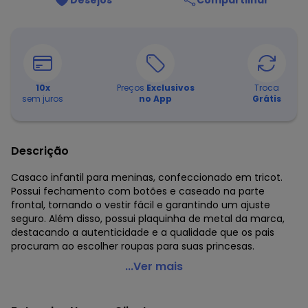
Desejos
Compartilhar
10
x
Preços
Exclusivos
Troca
sem juros
no App
Grátis
Descrição
Casaco infantil para meninas, confeccionado em tricot.
Possui fechamento com botões e caseado na parte
frontal, tornando o vestir fácil e garantindo um ajuste
seguro. Além disso, possui plaquinha de metal da marca,
destacando a autenticidade e a qualidade que os pais
procuram ao escolher roupas para suas princesas.
Up Baby - Casaco em Tricô Infantil Menina Marrom
...Ver mais
Código do produto: 7314280
Modelagem: Ampla