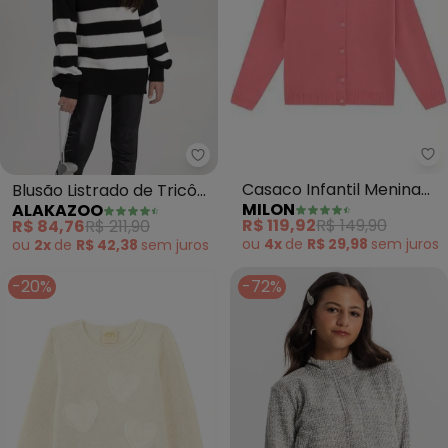
Mi
Alakazoo - Blusão Listrado de Tr
Casaco Infantil Menina
Blusão Listrado de Tricô
MILON
ALAKAZOO
(Rosa)
Infantil Menina (Preto)
R$ 119,92
R$ 149,90
R$ 84,76
R$ 211,90
ou
4x
de
R$ 29,98
sem
juros
ou
2x
de
R$ 42,38
sem
juros
-20%
-72%