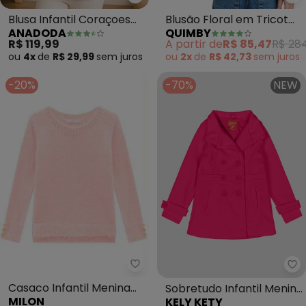
Anadoda - Blusa Infantil Coraço
Qu
Blusa Infantil Coraçoes
Blusão Floral em Tricot
ANADODA
QUIMBY
(Pink)
para Menina (Azul)
R$ 119,99
A partir de
R$ 85,47
R$ 28
ou
4x
de
R$ 29,99
sem
juros
ou
2x
de
R$ 42,73
sem
juros
-20%
-70%
NEW
Milon - Casaco Infantil Menina 
Ke
Casaco Infantil Menina
Sobretudo Infantil Menina
MILON
KELY KETY
(Rosa)
em Lã Batida com Bolso