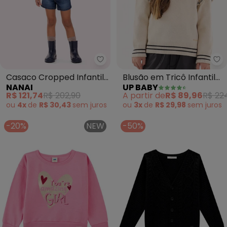
Nanai - Casaco Cropped Infanti
Up
Casaco Cropped Infantil
Blusão em Tricô Infantil
NANAI
UP BABY
Menina em Tricô
Menina (Bege)
R$ 121,74
R$ 202,90
A partir de
R$ 89,96
R$ 22
(Branco)
ou
4x
de
R$ 30,43
sem
juros
ou
3x
de
R$ 29,98
sem
juros
-20%
NEW
-50%