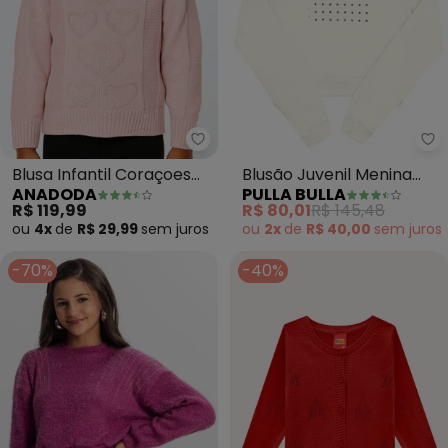
Anadoda - Blusa Infantil Coraço
Pu
Blusa Infantil Coraçoes
Blusão Juvenil Menina
ANADODA
PULLA BULLA
(Rosa)
Moletinho ( Bege )
R$ 119,99
R$ 80,01
R$ 145,48
ou
4x
de
R$ 29,99
sem
juros
ou
2x
de
R$ 40,00
sem
juros
-70%
-40%