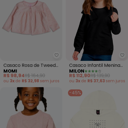
Momi - Casaco Rosa de Tweed 
Mi
Casaco Rosa de Tweed
Casaco Infantil Menina
MOMI
MILON
(Rosa)
com Laço (Preto)
R$ 98,94
R$ 164,90
R$ 112,90
R$ 139,90
ou
3x
de
R$ 32,98
sem
juros
ou
3x
de
R$ 37,63
sem
juros
-45%