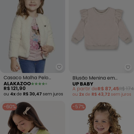
Alakazoo - Casaco Malha Pelo 
Up
Casaco Malha Pelo
Blusão Menina em
ALAKAZOO
UP BABY
(Branco)
Moletom (Bege)
R$ 121,90
A partir de
R$ 87,45
R$ 174
ou
4x
de
R$ 30,47
sem
juros
ou
2x
de
R$ 43,72
sem
juros
-60%
-57%