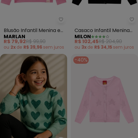
Marlan - Blusão Infantil Menin
Mi
Blusão Infantil Menina em
Casaco Infantil Menina
MARLAN
MILON
Moletom Felpado (Rosa)
(Preto)
R$ 79,92
R$ 99,90
R$ 102,45
R$ 204,90
ou
2x
de
R$ 39,96
sem
juros
ou
3x
de
R$ 34,15
sem
juros
-40%