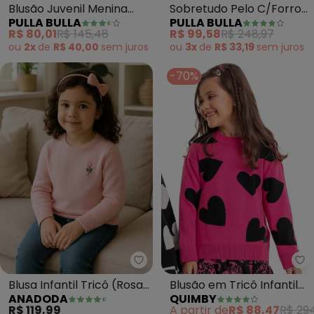
Blusão Juvenil Menina
Sobretudo Pelo C/Forro
PULLA BULLA
PULLA BULLA
Moletinho (Preto)
(Rosa)
R$ 80,01
R$ 145,48
R$ 99,58
R$ 248,97
ou
2x
de
R$ 40,00
sem
juros
ou
3x
de
R$ 33,19
sem
juros
-70%
Anadoda - Blusa Infantil Tricô (
Qu
Blusa Infantil Tricô (Rosa
Blusão em Tricô Infantil
ANADODA
QUIMBY
Claro)
Menina (Rosa)
R$ 119,99
A partir de
R$ 88,47
R$ 29