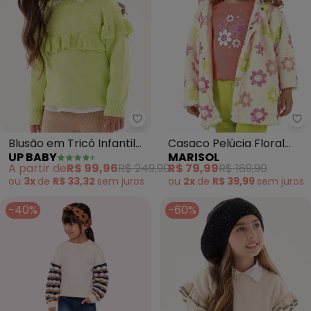
Up Baby - Blusão em Tricô Infan
Ma
Blusão em Tricô Infantil
Casaco Pelúcia Floral
UP BABY
MARISOL
Menina (Verde)
Infantil (Bege)
A partir de
R$ 99,96
R$ 249,90
R$ 79,99
R$ 189,90
ou
3x
de
R$ 33,32
sem
juros
ou
2x
de
R$ 39,99
sem
juros
-40%
-60%