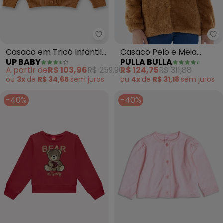
Up Baby - Casaco em Tricô Infa
Pu
Casaco em Tricô Infantil
Casaco Pelo e Meia
UP BABY
PULLA BULLA
Menina (Marrom)
Malha Forro (Marrom)
A partir de
R$ 103,96
R$ 259,90
R$ 124,75
R$ 311,88
ou
3x
de
R$ 34,65
sem
juros
ou
4x
de
R$ 31,18
sem
juros
-40%
-40%