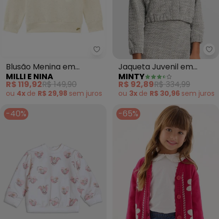
Milli e Nina - Blusão Menina em
Mi
Blusão Menina em
Jaqueta Juvenil em
MILLI E NINA
MINTY
Molecotton Linho
Tweed (Preto)
R$ 119,92
R$ 149,90
R$ 92,89
R$ 334,99
Felpado (Bege)
ou
4x
de
R$ 29,98
sem
juros
ou
3x
de
R$ 30,96
sem
juros
-40%
-65%