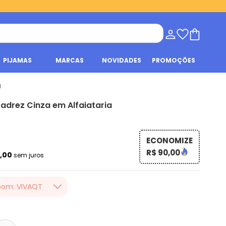
PIJAMAS
MARCAS
NOVIDADES
PROMOÇÕES
a
drez Cinza em Alfaiataria
ECONOMIZE
R$ 90,00
5,00
sem juros
pom: VIVAQT
er valor, usando o
a loja Quintess,