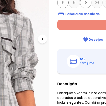
P
M
G
GG
Tabela de medidas
Desejos
10
x
sem juros
Descrição
Casaqueto xadrez cinza com 
dourados e bolsos decorativo
looks elegantes. Combina prat