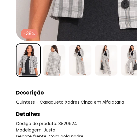
-39%
Descrição
Quintess - Casaqueto Xadrez Cinza em Alfaiataria
Detalhes
Código do produto: 3820624
Modelagem: Justa
Decote frente: Com gola padre