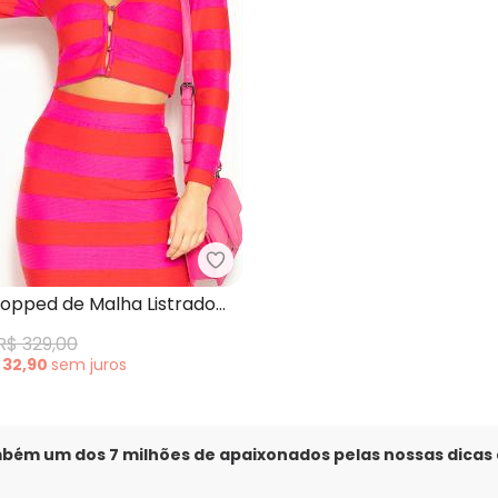
Colcci - Casaco Cropped de Mal
aqueto (Xadrez Cinza) em Alfaiataria
opped de Malha Listrado
R$ 329,00
 32,90
sem
juros
mbém um dos 7 milhões de apaixonados pelas nossas dicas