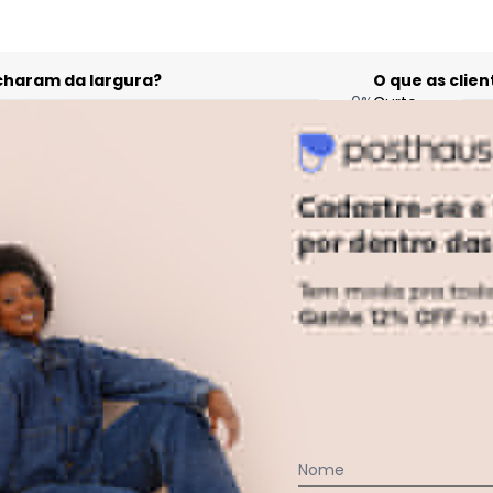
acharam da largura?
O que as cli
0
%
Curto
100
%
Bom
0
%
Longo
Nome