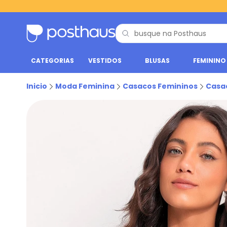
CATEGORIAS
VESTIDOS
BLUSAS
FEMININO
Inicio
Moda Feminina
Casacos Femininos
Casa