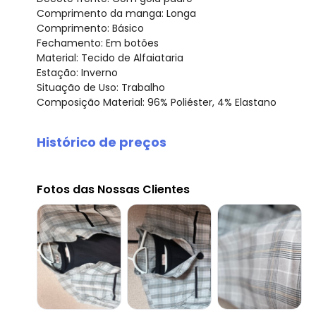
Comprimento da manga: Longa
Comprimento: Básico
Fechamento: Em botões
Material: Tecido de Alfaiataria
Estação: Inverno
Situação de Uso: Trabalho
Composição Material: 96% Poliéster, 4% Elastano
Histórico de preços
O preço apresentado abaixo é o menor oferecido em al
agosto/2026
Fotos das Nossas Clientes
julho/2026
junho/2026
maio/2026
abril/2026
março/2026
fevereiro/2026