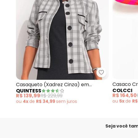
Quintess - Cas
Casaco Cr
Casaqueto (Xadrez Cinza) em
COLCCI
QUINTESS
(Rosa)
Alfaiataria
R$ 164,50
R$ 139,99
R$ 229,99
ou
5x
de
R$
ou
4x
de
R$ 34,99
sem
juros
Seja você ta