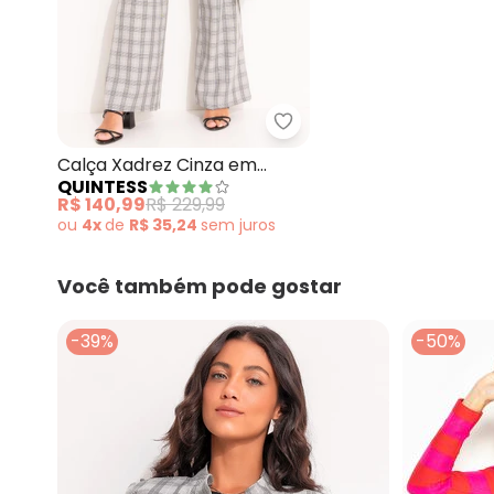
Quintess - Calça Xadrez 
Calça Xadrez Cinza em
QUINTESS
Alfaiataria
R$ 140,99
R$ 229,99
ou
4x
de
R$ 35,24
sem
juros
Você também pode gostar
-39%
-50%