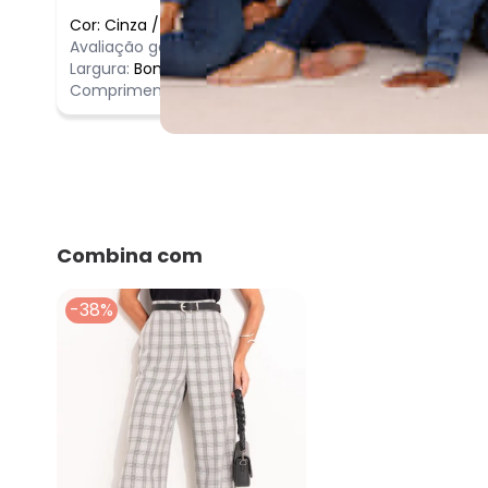
Cor:
Cinza
/
GG
Comentário
Avaliação geral do produto:
Incrível
A blusa fico
Largura:
Bom
Comprimento:
Bom
Combina com
-38%