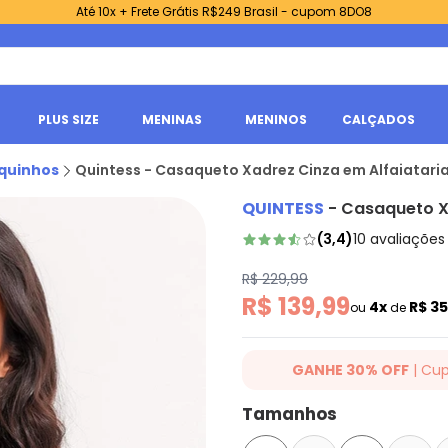
Até 10x + Frete Grátis R$249 Brasil - cupom 8DO8
PLUS SIZE
MENINAS
MENINOS
CALÇADOS
quinhos
Quintess - Casaqueto Xadrez Cinza em Alfaiatari
QUINTESS
-
Casaqueto Xa
(
3,4
)
10
avaliações
R$ 229,99
R$ 139,99
4x
R$ 3
ou
de
GANHE 30% OFF
| Cu
Ganhe 30% OFF Extra em qualqu
Tamanhos
cupom: VIVAQT. Válido para tod
somente hoje 08/08/2026.