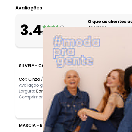
Avaliações
O que as clientes 
3.4
Apertado
10
avaliações
Bom
Folgado
SILVELY
-
CARAGUATATUBA - SP
Cor:
Cinza
/
G
Avaliação geral do produto:
Ótimo
Largura:
Bom
Comprimento:
Bom
MARCIA
-
BRASILIA - DF