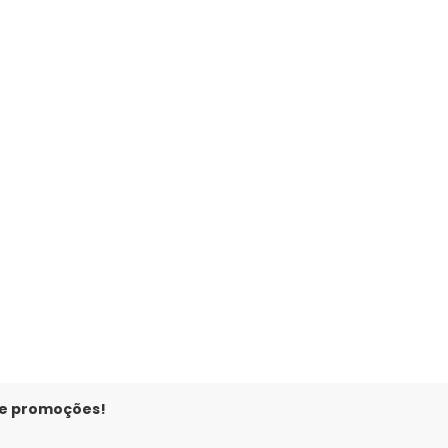
ha Listrado (Rosa)
 e promoções!