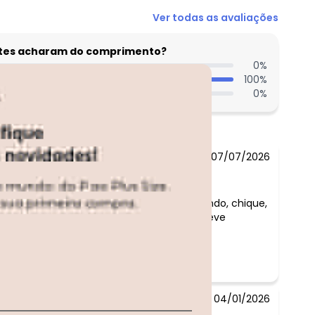
Ver todas as avaliações
entes acharam do comprimento?
0
%
100
%
0
%
07/07/2026
Comentário:
casaquinho lindo, chique,
amei tecido leve
04/01/2026