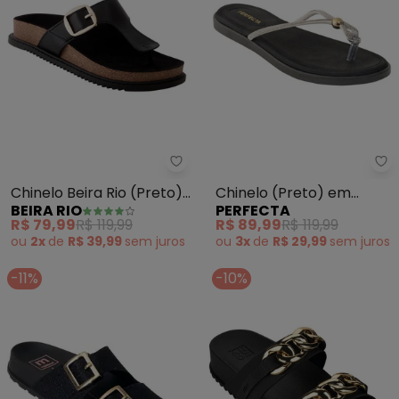
Beira Rio - Chinelo Beira Rio (Pr
Pe
Chinelo Beira Rio (Preto)
Chinelo (Preto) em
BEIRA RIO
PERFECTA
em Sintético
Sintético
R$ 79,99
R$ 119,99
R$ 89,99
R$ 119,99
ou
2x
de
R$ 39,99
sem
juros
ou
3x
de
R$ 29,99
sem
juros
-11%
-10%