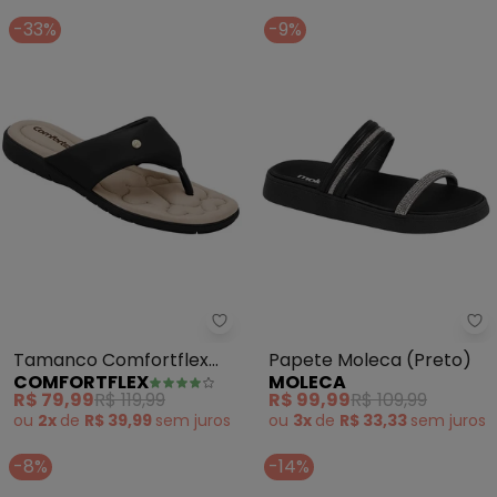
-33%
-9%
Comfortflex - Tamanco Comfort
Mo
Tamanco Comfortflex
Papete Moleca (Preto)
COMFORTFLEX
MOLECA
(Preto)
R$ 79,99
R$ 119,99
R$ 99,99
R$ 109,99
ou
2x
de
R$ 39,99
sem
juros
ou
3x
de
R$ 33,33
sem
juros
-8%
-14%