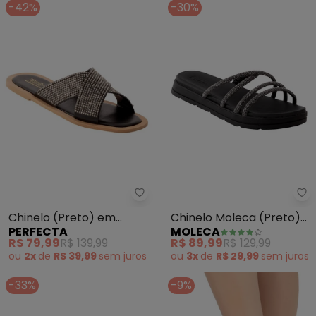
-42%
-30%
Perfecta - Chinelo (Preto) em S
Mo
Chinelo (Preto) em
Chinelo Moleca (Preto)
PERFECTA
MOLECA
Sintético
em Sintético
R$ 79,99
R$ 139,99
R$ 89,99
R$ 129,99
ou
2x
de
R$ 39,99
sem
juros
ou
3x
de
R$ 29,99
sem
juros
-33%
-9%