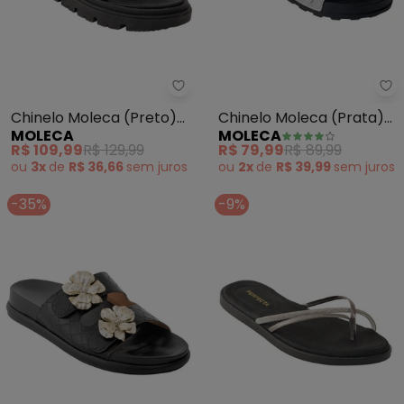
Moleca - Chinelo Moleca (Preto
Mo
Chinelo Moleca (Preto)
Chinelo Moleca (Prata)
MOLECA
MOLECA
em Sintético
em Sintetico
R$ 109,99
R$ 129,99
R$ 79,99
R$ 89,99
ou
3x
de
R$ 36,66
sem
juros
ou
2x
de
R$ 39,99
sem
juros
-35%
-9%