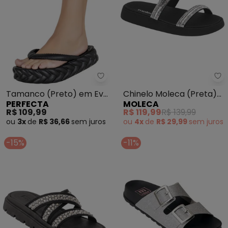
Perfecta - Tamanco (Preto) em
Mo
Tamanco (Preto) em Eva
Chinelo Moleca (Preta)
PERFECTA
MOLECA
Super Leve
em Sintético
R$ 109,99
R$ 119,99
R$ 139,99
ou
3x
de
R$ 36,66
sem
juros
ou
4x
de
R$ 29,99
sem
juros
-15%
-11%