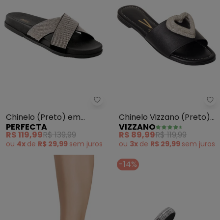
Perfecta - Chinelo (Preto) em S
Vi
Chinelo (Preto) em
Chinelo Vizzano (Preto)
PERFECTA
VIZZANO
Sintético
em Sintético
R$ 119,99
R$ 139,99
R$ 89,99
R$ 119,99
ou
4x
de
R$ 29,99
sem
juros
ou
3x
de
R$ 29,99
sem
juros
-14%