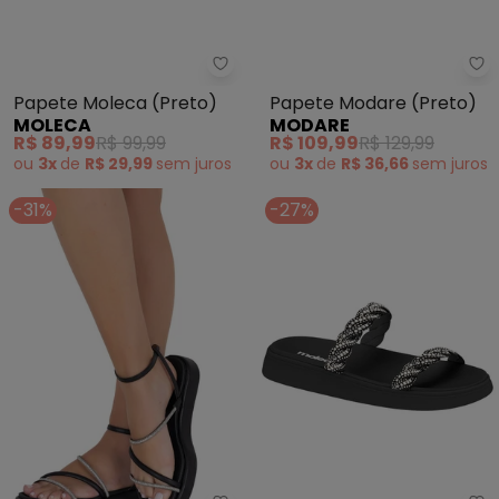
Moleca - Papete Moleca (Preto
Mo
Papete Moleca (Preto)
Papete Modare (Preto)
MOLECA
MODARE
R$ 89,99
R$ 99,99
R$ 109,99
R$ 129,99
ou
3x
de
R$ 29,99
sem
juros
ou
3x
de
R$ 36,66
sem
juros
-31%
-27%