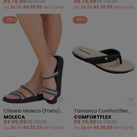
R$ 79,99
R$ 89,99
R$ 79,99
R$ 159,99
Cabedal
ou
2x
de
R$ 39,99
sem
juros
ou
2x
de
R$ 39,99
sem
juros
-28%
-38%
Moleca - Chinelo Moleca (Preto
Co
Chinelo Moleca (Preto)
Tamanco Comfortflex
MOLECA
COMFORTFLEX
em Sintético
(Preto)
R$ 99,99
R$ 139,99
R$ 79,99
R$ 129,99
ou
3x
de
R$ 33,33
sem
juros
ou
2x
de
R$ 39,99
sem
juros