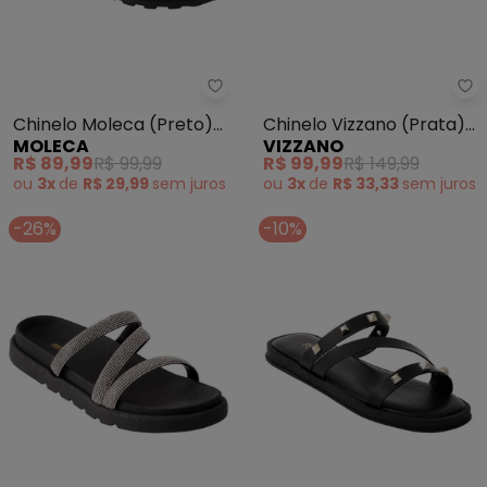
Moleca - Chinelo Moleca (Preto
Vi
Chinelo Moleca (Preto)
Chinelo Vizzano (Prata)
MOLECA
VIZZANO
em Sintético
em Sintético
R$ 89,99
R$ 99,99
R$ 99,99
R$ 149,99
ou
3x
de
R$ 29,99
sem
juros
ou
3x
de
R$ 33,33
sem
juros
-26%
-10%