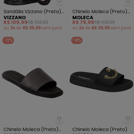
Vizzano - Sandália Vizzano (Pre
Mo
Sandália Vizzano (Preta)
Chinelo Moleca (Preto)
VIZZANO
MOLECA
em Sintético
em Sintético
R$ 109,99
R$ 159,99
R$ 79,99
R$ 109,99
ou
3x
de
R$ 36,66
sem
juros
ou
2x
de
R$ 39,99
sem
juros
-11%
-9%
Moleca - Chinelo Moleca (Preto
Mo
Chinelo Moleca (Preto)
Chinelo Moleca (Preto)