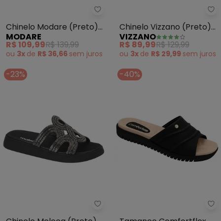
Modare - Chinelo Modare (Preto
Vi
Chinelo Modare (Preto)
Chinelo Vizzano (Preto)
MODARE
VIZZANO
em Sintético
em Sintético
R$ 109,99
R$ 139,99
R$ 89,99
R$ 129,99
ou
3x
de
R$ 36,66
sem
juros
ou
3x
de
R$ 29,99
sem
juros
-23%
-40%
Moleca - Chinelo Moleca (Preto
Co