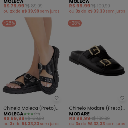
MOLECA
MOLECA
em Sintético
R$ 79,99
R$ 89,99
R$ 99,99
R$ 109,99
ou
2x
de
R$ 39,99
sem
juros
ou
3x
de
R$ 33,33
sem
juros
-28%
-28%
Moleca - Chinelo Moleca (Preto
Mo
Chinelo Moleca (Preto)
Chinelo Modare (Preto)
MOLECA
MODARE
em Sintético
em Sintético
R$ 99,99
R$ 139,99
R$ 99,99
R$ 139,99
ou
3x
de
R$ 33,33
sem
juros
ou
3x
de
R$ 33,33
sem
juros