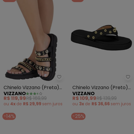
Vizzano - Chinelo Vizzano (Pret
Vi
Chinelo Vizzano (Preta)
Chinelo Vizzano (Preto)
VIZZANO
VIZZANO
em Sintético
em Sintético
R$ 119,99
R$ 169,99
R$ 109,99
R$ 139,99
ou
4x
de
R$ 29,99
sem
juros
ou
3x
de
R$ 36,66
sem
juros
-14%
-25%