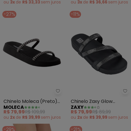
ou
3x
de
R$ 36,66
sem
juros
ou
3x
de
R$ 33,33
sem
juros
-27%
-11%
Moleca - Chinelo Moleca (Preto
Za
Chinelo Moleca (Preto)
Chinelo Zaxy Glow
MOLECA
ZAXY
em Sintético
(Preto)
R$ 79,99
R$ 109,99
R$ 79,99
R$ 89,99
ou
2x
de
R$ 39,99
sem
juros
ou
2x
de
R$ 39,99
sem
juros
-29%
-21%