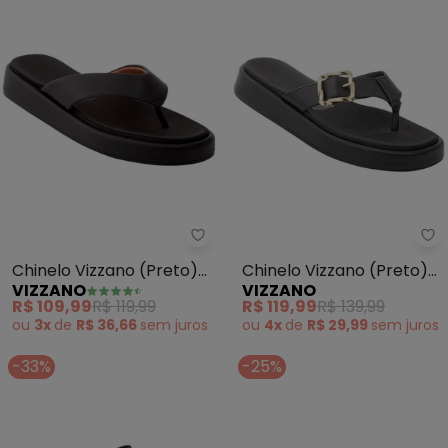
Vizzano - Chinelo Vizzano (Pret
Vi
Chinelo Vizzano (Preto)
Chinelo Vizzano (Preto)
VIZZANO
VIZZANO
em Sintético
com Detalhe de Fivela
R$ 109,99
R$ 119,99
R$ 119,99
R$ 139,99
ou
3x
de
R$ 36,66
sem
juros
ou
4x
de
R$ 29,99
sem
juros
-33%
-25%