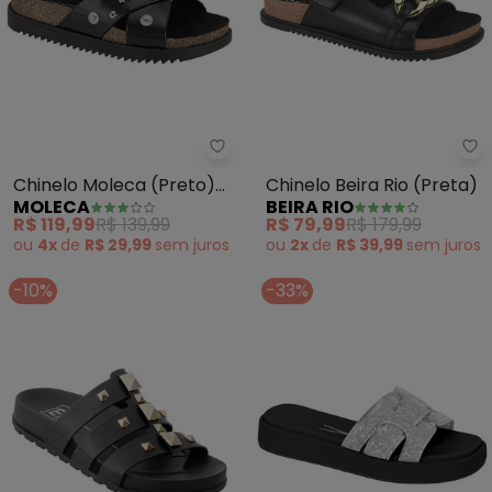
Moleca - Chinelo Moleca (Pret
Be
Chinelo Moleca (Preto)
Chinelo Beira Rio (Preta)
MOLECA
BEIRA RIO
com Tiras Transpassadas
R$ 119,99
R$ 139,99
R$ 79,99
R$ 179,99
ou
4x
de
R$ 29,99
sem
juros
ou
2x
de
R$ 39,99
sem
juros
-10%
-33%