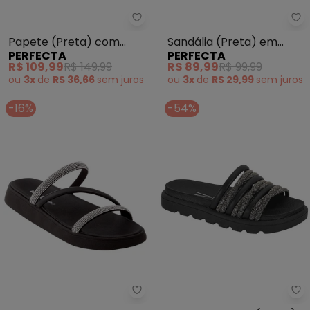
Perfecta - Papete (Preta) com 
Pe
Papete (Preta) com
Sandália (Preta) em
PERFECTA
PERFECTA
Strass
Sintético
R$ 109,99
R$ 149,99
R$ 89,99
R$ 99,99
ou
3x
de
R$ 36,66
sem
juros
ou
3x
de
R$ 29,99
sem
juros
-16%
-54%
Moleca - Chinelo Papete Moleca
Vi