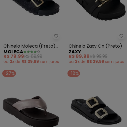
Moleca - Chinelo Moleca (Preto
Za
Chinelo Moleca (Preto)
Chinelo Zaxy On (Preto)
MOLECA
ZAXY
em Sintético
R$ 79,99
R$ 89,99
R$ 89,99
R$ 99,99
ou
2x
de
R$ 39,99
sem
juros
ou
3x
de
R$ 29,99
sem
juros
-27%
-18%