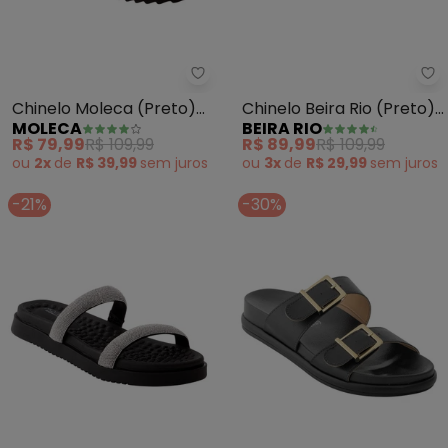
Moleca - Chinelo Moleca (Preto
Be
Chinelo Moleca (Preto)
Chinelo Beira Rio (Preto)
MOLECA
BEIRA RIO
em Sintético
em Sintético
R$ 79,99
R$ 109,99
R$ 89,99
R$ 109,99
ou
2x
de
R$ 39,99
sem
juros
ou
3x
de
R$ 29,99
sem
juros
-21%
-30%