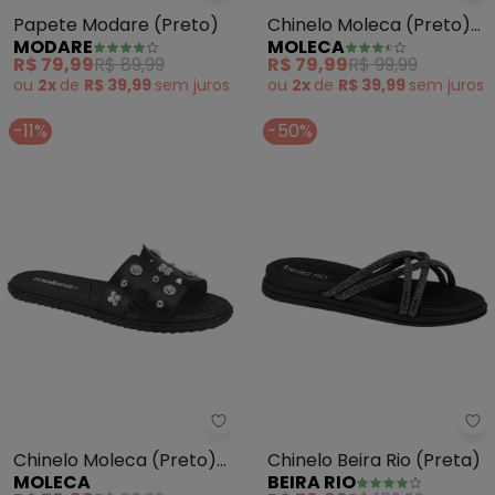
Papete Modare (Preto)
Chinelo Moleca (Preto)
MODARE
MOLECA
em Sintético
R$ 79,99
R$ 89,99
R$ 79,99
R$ 99,99
ou
2x
de
R$ 39,99
sem
juros
ou
2x
de
R$ 39,99
sem
juros
-11%
-50%
Moleca - Chinelo Moleca (Pret
Be
Chinelo Moleca (Preto)
Chinelo Beira Rio (Preta)
MOLECA
BEIRA RIO
com Adereços no