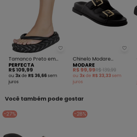
N/D*
março/2026
R$ 119,99
fevereiro/2026
Perfecta - Tamanco Preto em E
Chine
Tamanco Preto em
Chinelo Modare
PERFECTA
MODARE
Eva Super Leve
(Preto) em Sintético
R$ 109,99
R$ 99,99
R$ 139,99
ou
3x
de
R$ 36,66
sem
ou
3x
de
R$ 33,33
sem
juros
juros
Você também pode gostar
-27%
-28%