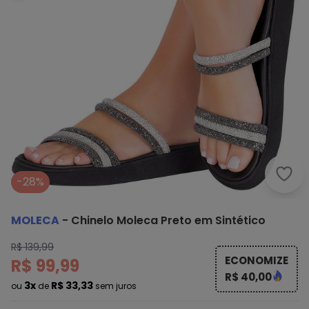
Mole
-28%
MOLECA
-
Chinelo Moleca Preto em Sintético
R$ 139,99
ECONOMIZE
R$ 99,99
R$ 40,00
3x
R$ 33,33
ou
de
sem juros