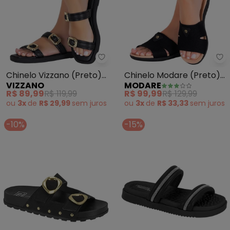
Vizzano - Chinelo Vizzano (Pret
Mo
Chinelo Vizzano (Preto)
Chinelo Modare (Preto)
VIZZANO
MODARE
em Sintético
em Tecido
R$ 89,99
R$ 119,99
R$ 99,99
R$ 129,99
ou
3x
de
R$ 29,99
sem
juros
ou
3x
de
R$ 33,33
sem
juros
-10%
-15%