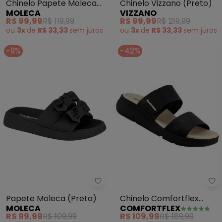
Chinelo Papete Moleca
Chinelo Vizzano (Preto)
MOLECA
VIZZANO
(Preto) em Sintético
R$ 99,99
R$ 119,99
R$ 99,99
R$ 219,99
ou
3x
de
R$ 33,33
sem
juros
ou
3x
de
R$ 33,33
sem
juros
-9%
-42%
Co
Moleca - Papete Moleca (Preta
Chinelo Comfortflex
Papete Moleca (Preta)
COMFORTFLEX
MOLECA
(Preto) em Sintético
R$ 109,99
R$ 189,99
R$ 99,99
R$ 109,99