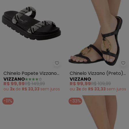
Vizzano - Chinelo Papete Vizzan
Vi
Chinelo Papete Vizzano
Chinelo Vizzano (Preto)
VIZZANO
VIZZANO
(Preto) em Sintético
com Detalhe Dourado
R$ 99,99
R$ 149,99
R$ 99,99
R$ 109,99
ou
3x
de
R$ 33,33
sem
juros
ou
3x
de
R$ 33,33
sem
juros
-11%
-33%