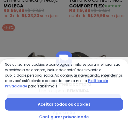
Chinelo Moleca (Preto)
Tamanco Comfortflex
MOLECA
COMFORTFLEX
em Sintético
(Preto)
R$ 99,99
R$ 129,99
R$ 119,99
R$ 199,99
ou
3x
de
R$ 33,33
sem
juros
ou
4x
de
R$ 29,99
sem
juros
-16%
Nós utilizamos cookies e tecnologias similares para melhorar sua
experiência de compra, incluindo conteúdo relevante e
publicidade personalizada. Ao continuar navegando, entendemos
Compre pelo app e ganhe
12% OFF + frete grátis
que você está ciente e concorda com a nossa
Política de
na sua primeira compra
Privacidade
para saber mais.
Use o cupom
BEMVINDA
Baixar app Posthaus
Aceitar todos os cookies
Moleca - Chinelo Moleca (Preto
Pe
Chinelo Moleca (Preto)
Chinelo (Preto) em
Agora não
Configurar privacidade
MOLECA
PERFECTA
com Detalhe de Strass
Sintético
R$ 99,99
R$ 119,99
R$ 79,99