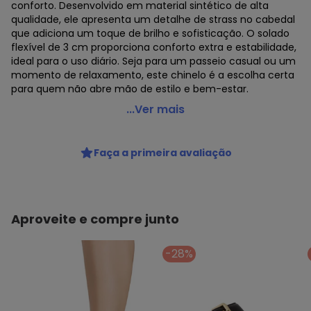
conforto. Desenvolvido em material sintético de alta
qualidade, ele apresenta um detalhe de strass no cabedal
que adiciona um toque de brilho e sofisticação. O solado
flexível de 3 cm proporciona conforto extra e estabilidade,
ideal para o uso diário. Seja para um passeio casual ou um
momento de relaxamento, este chinelo é a escolha certa
para quem não abre mão de estilo e bem-estar.
Moleca - Chinelo Moleca Preto em Sintético
...Ver mais
Código do produto: 3849637
Observação: Palmilha confort
Faça a primeira avaliação
Tecido: Sintético
Composição: Sintêtico
Histórico de preços
Aproveite e compre junto
O preço apresentado abaixo é o menor oferecido em
algum dia do mês, para o menor tamanho disponível.
N/D*
agosto/2026
-28%
N/D*
julho/2026
N/D*
junho/2026
N/D*
maio/2026
N/D*
abril/2026