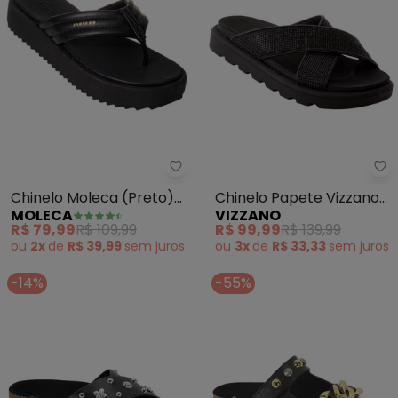
Moleca - Chinelo Moleca (Preto
Vi
Chinelo Moleca (Preto)
Chinelo Papete Vizzano
MOLECA
VIZZANO
em Sintético
(Preto) em Sintético
R$ 79,99
R$ 109,99
R$ 99,99
R$ 139,99
ou
2x
de
R$ 39,99
sem
juros
ou
3x
de
R$ 33,33
sem
juros
-14%
-55%