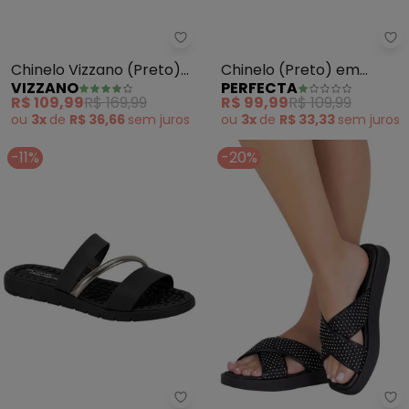
Vizzano - Chinelo Vizzano (Pret
Pe
Chinelo Vizzano (Preto)
Chinelo (Preto) em
VIZZANO
PERFECTA
em Sintético
Sintético
R$ 109,99
R$ 169,99
R$ 99,99
R$ 109,99
ou
3x
de
R$ 36,66
sem
juros
ou
3x
de
R$ 33,33
sem
juros
-11%
-20%
Modare - Papete Modare (Pret
Mo