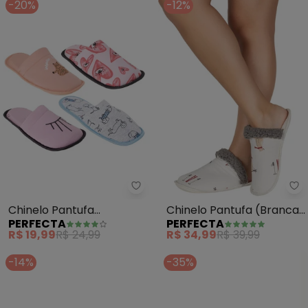
-20%
-12%
Perfecta - Chinelo Pantufa Fem
Pe
Chinelo Pantufa
Chinelo Pantufa (Branca)
PERFECTA
PERFECTA
Feminono (Sortida) em
em Sintético
R$ 19,99
R$ 24,99
R$ 34,99
R$ 39,99
Tecido
-14%
-35%