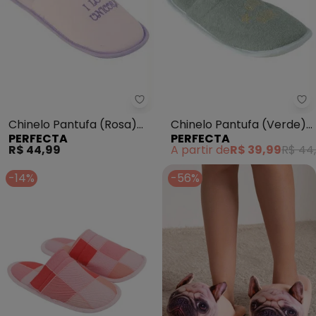
Perfecta - Chinelo Pantufa (Ro
Pe
Chinelo Pantufa (Rosa)
Chinelo Pantufa (Verde)
PERFECTA
PERFECTA
em Tecido
em Atoalhado com
R$ 44,99
A partir de
R$ 39,99
R$ 44
Bordado
-14%
-56%