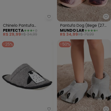
Perfecta - Chinelo Pantufa (Q
Mu
Chinelo Pantufa
Pantufa Dog (Bege (27
PERFECTA
MUNDO LAR
(Quadriculado) em
Ao 33))
R$ 29,99
R$ 34,99
R$ 34,99
R$ 79,99
Tecido Estampado
-25%
-50%