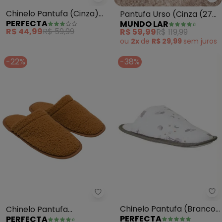
Perfecta - Chinelo Pantufa (Ci
Mu
Chinelo Pantufa (Cinza)
Pantufa Urso (Cinza (27
PERFECTA
MUNDO LAR
em Tecido Atoalhado
Ao 33))
R$ 44,99
R$ 59,99
R$ 59,99
R$ 119,99
ou
2x
de
R$ 29,99
sem
juros
-22%
-38%
Pe
Perfecta - Chinelo Pantufa (Ca
Chinelo Pantufa (Branco)
Chinelo Pantufa
PERFECTA
PERFECTA
com Solado
(Caramelo) em Pelo