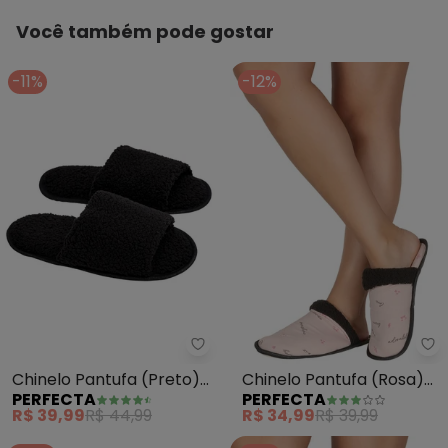
Você também pode gostar
-11%
-12%
Perfecta - Chinelo Pantufa (Pre
Pe
Chinelo Pantufa (Preto)
Chinelo Pantufa (Rosa)
PERFECTA
PERFECTA
Modelo Slide
em Tecido
R$ 39,99
R$ 44,99
R$ 34,99
R$ 39,99