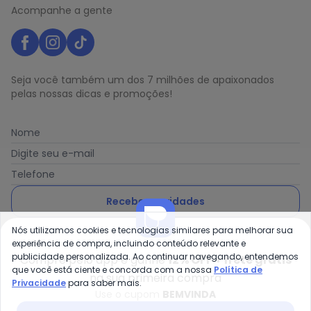
Acompanhe a gente
Seja você também um dos 7 milhões de apaixonados
pelas nossas dicas e promoções!
Nome
Digite seu e-mail
Telefone
Receber novidades
Nós utilizamos cookies e tecnologias similares para melhorar sua
Ao enviar o cadastro, você concorda com a nossa
Política
experiência de compra, incluindo conteúdo relevante e
de Privacidade
publicidade personalizada. Ao continuar navegando, entendemos
Compre pelo app e ganhe
12% OFF + frete grátis
que você está ciente e concorda com a nossa
Política de
na sua primeira compra
Privacidade
para saber mais.
Use o cupom
BEMVINDA