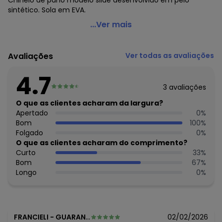
Chinelo de pano modelo slide desenvolvido em pelo
sintético. Sola em EVA.
Perfecta - Chinelo Pantufa Preto Modelo Slide
...Ver mais
Código do produto: 3555888
Observação: Modelo slide
Avaliações
Ver todas as avaliações
Tecido: Tecido
Composição: Tecido peluciado/eva
4.7
3
avaliações
O que as clientes acharam da largura?
Apertado
0
%
Bom
100
%
Folgado
0
%
O que as clientes acharam do comprimento?
Curto
33
%
Bom
67
%
Longo
0
%
FRANCIELI
-
GUARANI DAS MISSOES - RS
02/02/2026