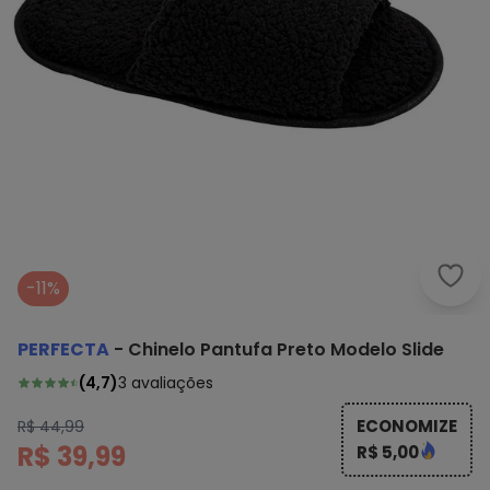
Perf
-11%
PERFECTA
-
Chinelo Pantufa Preto Modelo Slide
(
4,7
)
3
avaliações
ECONOMIZE
R$ 44,99
R$ 39,99
R$ 5,00