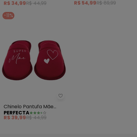
R$ 54,99
R$ 89,99
R$ 34,99
R$ 44,99
Antiderrapante
Sintético
-11%
Perfecta - Chinelo Pantufa Mã
Chinelo Pantufa Mãe
PERFECTA
(Vermelho) em Tecido
R$ 39,99
R$ 44,99