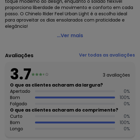
toque moderno ao design, enquanto o solado flexível
proporciona liberdade de movimento e conforto em cada
passo. O Chinelo Rider Feel Urban Light é a escolha ideal
para aproveitar os dias ensolarados com praticidade e
elegância!
Rider - Chinelo Rider R1 Style Preto
...Ver mais
Código do produto: 3833455
Observação: Solado flexível
Avaliações
Ver todas as avaliações
Material: Pvc
Composição: Pvc
3.7
3
avaliações
O que as clientes acharam da largura?
Apertado
0
%
Bom
100
%
Folgado
0
%
O que as clientes acharam do comprimento?
Curto
0
%
Bom
100
%
Longo
0
%