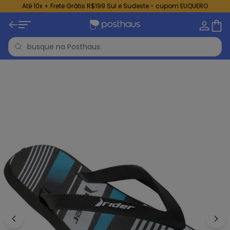
Até 10x + Frete Grátis R$199 Sul e Sudeste - cupom EUQUERO