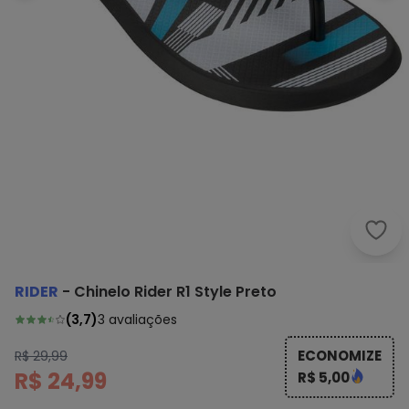
Rider
RIDER
-
Chinelo Rider R1 Style Preto
(
3,7
)
3
avaliações
ECONOMIZE
R$ 29,99
R$ 24,99
R$ 5,00