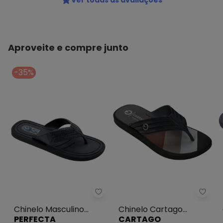
Ver todas as avaliações
Aproveite e compre junto
-35%
Perfecta - Chinelo Masculino 
Chine
Chinelo Masculino
Chinelo Cartago
PERFECTA
CARTAGO
Preto com Cabedal
Montreal (Preto)