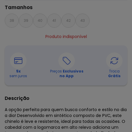
Tamanhos
38
39
40
41
42
43
Produto indisponível
5
x
Preços
Exclusivos
Troca
sem juros
no App
Grátis
Descrição
A opção perfeita para quem busca conforto e estilo no dia
a dia! Desenvolvido em sintético composto de PVC, este
chinelo é leve e resistente, ideal para todas as ocasiões. O
cabedal com a logomarca em alto relevo adiciona um