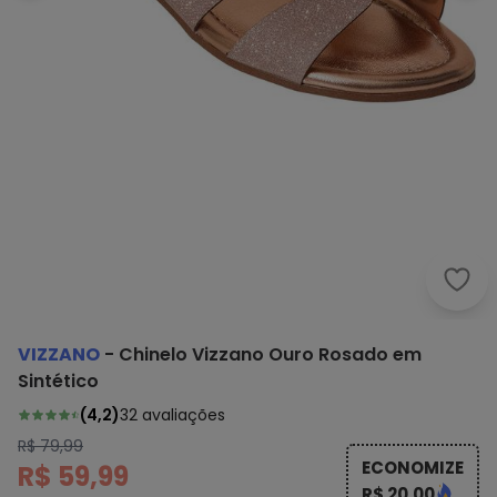
Vizz
VIZZANO
-
Chinelo Vizzano Ouro Rosado em
Sintético
(
4,2
)
32
avaliações
R$ 79,99
ECONOMIZE
R$ 59,99
R$ 20,00