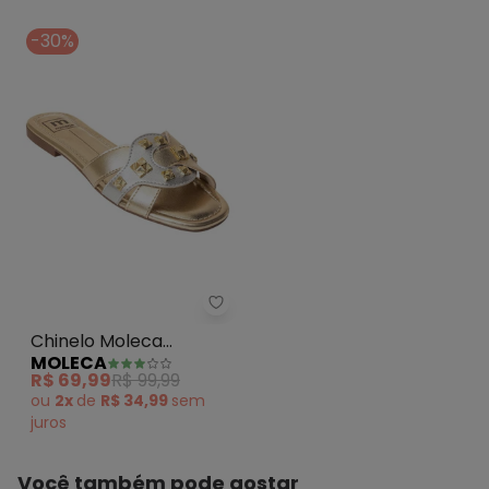
-30%
Chinelo Moleca (Dourado) em S
Chinelo Moleca
MOLECA
(Dourado) em
R$ 69,99
R$ 99,99
Sintético
ou
2x
de
R$ 34,99
sem
juros
Você também pode gostar