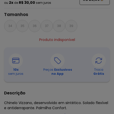
2x
R$ 30,00
ou
de
sem juros
Tamanhos
34
35
36
37
38
39
Produto indisponível
10
x
Preços
Exclusivos
Troca
sem juros
no App
Grátis
Descrição
Chinelo Vizzano, desenvolvido em sintético. Solado flexível
e antiderrapante. Palmilha Confort.