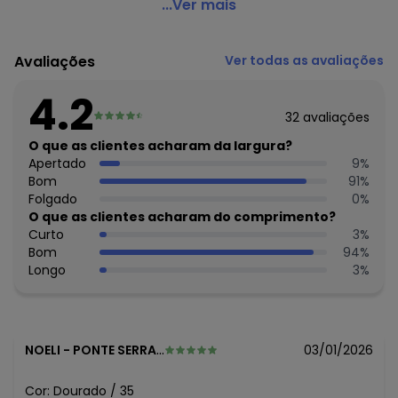
Vizzano - Chinelo Vizzano Ouro Rosado em Sintético
...Ver mais
Código do produto: 3768555
Observação: Palmilha confort
Avaliações
Ver todas as avaliações
Tecido: Sintético
Composição: Sintético
4.2
32
avaliações
Histórico de preços
O que as clientes acharam da largura?
O preço apresentado abaixo é o menor oferecido em
Apertado
9
%
algum dia do mês, para o menor tamanho disponível.
Bom
91
%
R$ 59,99
agosto/2026
Folgado
0
%
N/D*
julho/2026
O que as clientes acharam do comprimento?
N/D*
junho/2026
Curto
3
%
R$ 59,99
maio/2026
Bom
94
%
R$ 55,99
abril/2026
Longo
3
%
R$ 59,99
março/2026
N/D*
fevereiro/2026
NOELI
-
PONTE SERRADA - SC
03/01/2026
Cor:
Dourado
/
35