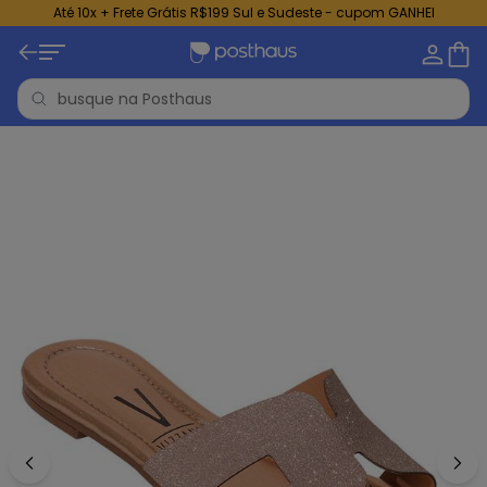
Até 10x + Frete Grátis R$199 Sul e Sudeste - cupom GANHEI