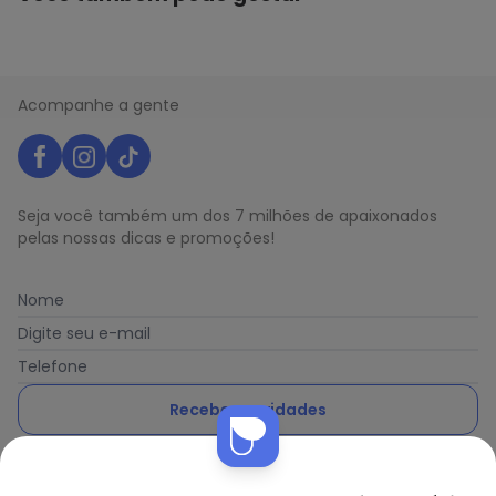
Acompanhe a gente
Seja você também um dos 7 milhões de apaixonados
pelas nossas dicas e promoções!
Nome
Digite seu e-mail
Telefone
Receber novidades
Nós utilizamos cookies e tecnologias similares para melhorar sua
Ao enviar o cadastro, você concorda com a nossa
Política
experiência de compra, incluindo conteúdo relevante e
de Privacidade