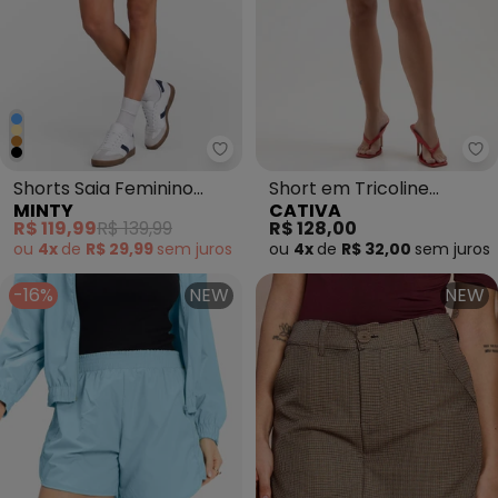
Minty - Shorts Saia Feminino Mo
Ca
Shorts Saia Feminino
Short em Tricoline
MINTY
CATIVA
Molecotton Azul
Branco
R$ 119,99
R$ 139,99
R$ 128,00
ou
4x
de
R$ 29,99
sem
juros
ou
4x
de
R$ 32,00
sem
juros
-16%
NEW
NEW