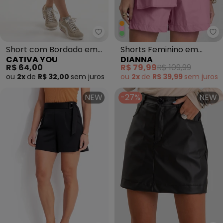
Di
Short com Bordado em
Shorts Feminino em
CATIVA YOU
DIANNA
Moletom Marrom Claro
Tecido Tricoline Rosa
R$ 64,00
R$ 79,99
R$ 109,99
ou
2x
de
R$ 32,00
sem
juros
ou
2x
de
R$ 39,99
sem
juros
NEW
-27%
NEW