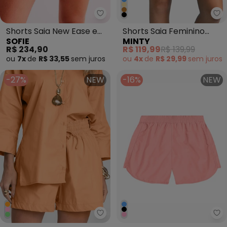
Sofie - Shorts Saia New Ease em
Mi
Shorts Saia New Ease em
Shorts Saia Feminino
SOFIE
MINTY
Plano Alfaiataria Verona
Molecotton Bege
R$ 234,90
R$ 119,99
R$ 139,99
e
ou
7x
de
R$ 33,55
sem
juros
ou
4x
de
R$ 29,99
sem
juros
-27%
NEW
-16%
NEW
Dianna - Shorts Feminino em Tec
Ro