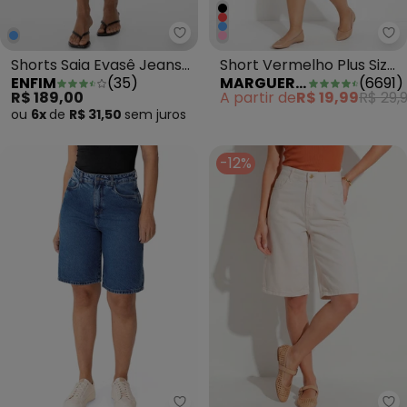
Enfim - Shorts Saia Evasê Jeans
Ma
Shorts Saia Evasê Jeans
Short Vermelho Plus Size
ENFIM
(
35
)
MARGUERITE
(
6691
)
Azul Escuro
com Bolsos Decorativos
R$ 189,00
A partir de
R$ 19,99
R$ 29,
ou
6x
de
R$ 31,50
sem
juros
-12%