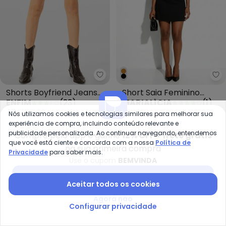
Enfim - Shorts Boyfriend Jeans
Ma
Shorts Boyfriend Jeans
Short Saia Feminino
ENFIM
(
23
)
MARIALÍCIA
(
1
)
Vermelho
Moletom Ponto Roma
R$ 89,55
R$ 199,00
R$ 64,95
R$ 129,90
Nós utilizamos cookies e tecnologias similares para melhorar sua
Preto
ou
2x
de
R$ 44,77
sem
juros
ou
2x
de
R$ 32,47
sem
juros
experiência de compra, incluindo conteúdo relevante e
GANHE 20% OFF
publicidade personalizada. Ao continuar navegando, entendemos
Compre pelo app e ganhe
12% OFF + frete grátis
que você está ciente e concorda com a nossa
Política de
na sua primeira compra
Privacidade
para saber mais.
-31%
-17%
Use o cupom
BEMVINDA
Baixar app Posthaus
Aceitar todos os cookies
Agora não
Configurar privacidade