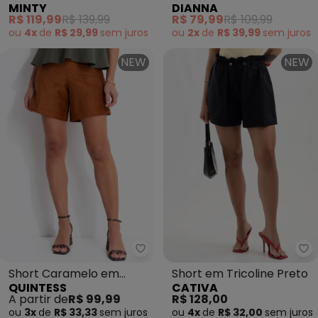
MINTY
DIANNA
Molecotton Marrom
Tecido Tricoline Verde
R$ 119,99
R$ 139,99
R$ 79,99
R$ 109,99
ou
4x
de
R$ 29,99
sem
juros
ou
2x
de
R$ 39,99
sem
juros
NEW
NEW
Quintess - Short Caramelo em 
Ca
Short Caramelo em
Short em Tricoline Preto
QUINTESS
CATIVA
Malha Suede
A partir de
R$ 99,99
R$ 128,00
ou
3x
de
R$ 33,33
sem
juros
ou
4x
de
R$ 32,00
sem
juros