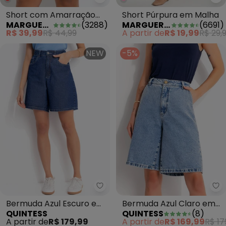
Marguerite - Short com Amarraç
Ma
Short com Amarração
Short Púrpura em Malha
MARGUERITE
(
3288
)
MARGUERITE
(
6691
)
Preto Plus Size
R$ 39,99
R$ 44,99
A partir de
R$ 19,99
R$ 29,
NEW
-5%
Quintess - Bermuda Azul Escur
Qu
Bermuda Azul Escuro em
Bermuda Azul Claro em
QUINTESS
QUINTESS
(
8
)
Jeans
Jeans
A partir de
R$ 179,99
A partir de
R$ 169,99
R$ 17