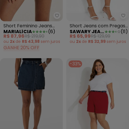
Marialícia - Short Feminino Jea
Sa
Short Feminino Jeans
Short Jeans com Pregas
MARIALÍCIA
(
6
)
SAWARY JEANS
(
11
)
com Bolsos Azul
Laterais Sawary
R$ 87,96
R$ 219,90
R$ 65,99
R$ 129,99
ou
2x
de
R$ 43,98
sem
juros
ou
2x
de
R$ 32,99
sem
juros
GANHE 20% OFF
-33%