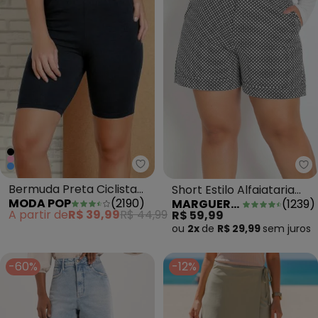
Moda Pop - Bermuda Preta Cicl
Ma
Bermuda Preta Ciclista
Short Estilo Alfaiataria
MODA POP
(
2190
)
MARGUERITE
(
1239
)
em Cotton
Xadrez Plus Size
A partir de
R$ 39,99
R$ 44,99
R$ 59,99
ou
2x
de
R$ 29,99
sem
juros
-60%
-12%