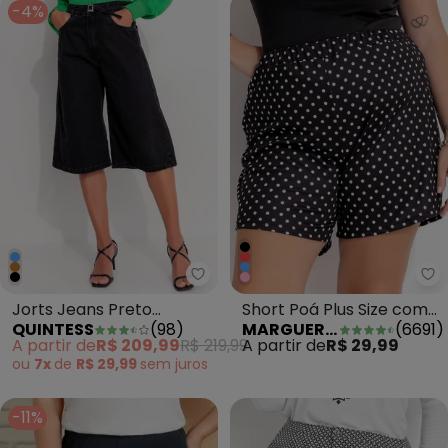
-4%
Quintess - Jorts Jeans Preto E
Ma
Jorts Jeans Preto
Short Poá Plus Size com
QUINTESS
(
98
)
MARGUERITE
(
6691
)
Estonado com Bolsos
Bolsos Decorativos
A partir de
R$ 209,99
R$ 219,99
A partir de
R$ 29,99
ou
7x
de
R$ 29,99
sem
juros
-11%