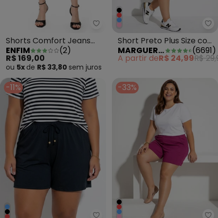
Enfim - Shorts Comfort Jeans A
Ma
Shorts Comfort Jeans
Short Preto Plus Size com
ENFIM
(
2
)
MARGUERITE
(
6691
)
Azul
Bolsos Decorativos
R$ 169,00
A partir de
R$ 24,99
R$ 29,
ou
5x
de
R$ 33,80
sem
juros
-11%
-33%