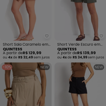
Quintess - Short Saia Caramel
Qu
Short Saia Caramelo em
Short Verde Escuro em
QUINTESS
QUINTESS
Malha Tweed
Tecido de Alfaiataria
A partir de
R$ 129,99
A partir de
R$ 139,99
ou
4x
de
R$ 32,49
sem
juros
ou
4x
de
R$ 34,99
sem
juros
-10%
NEW
NEW