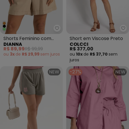
Dianna - Shorts Feminino com C
Co
Shorts Feminino com
Short em Viscose Preto
DIANNA
COLCCI
Cinto Viscolinho Marrom
R$ 89,99
R$ 99,99
R$ 377,00
ou
3x
de
R$ 29,99
sem
juros
ou
10x
de
R$ 37,70
sem
juros
NEW
-27%
NEW