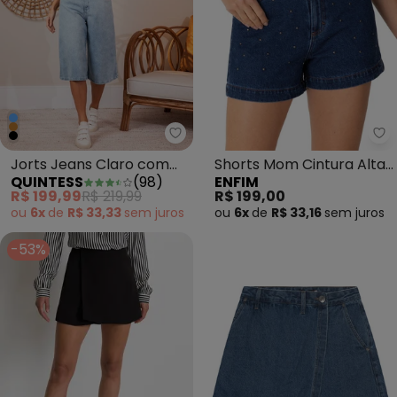
Quintess - Jorts Jeans Claro c
En
Jorts Jeans Claro com
Shorts Mom Cintura Alta
QUINTESS
(
98
)
ENFIM
Bolsos
Jeans Azul Escuro
R$ 199,99
R$ 219,99
R$ 199,00
ou
6x
de
R$ 33,33
sem
juros
ou
6x
de
R$ 33,16
sem
juros
-53%