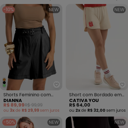
-10%
NEW
NEW
Dianna - Shorts Feminino com C
Shorts Feminino com
Short com Bordado em
DIANNA
CATIVA YOU
Cinto Viscolinho Preto
Moletom Bege
R$ 89,99
R$ 99,99
R$ 64,00
ou
3x
de
R$ 29,99
sem
juros
ou
2x
de
R$ 32,00
sem
juros
-50%
NEW
NEW