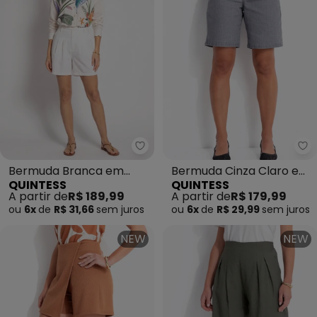
Quintess - Bermuda Branca em A
Qu
Bermuda Branca em
Bermuda Cinza Claro em
QUINTESS
QUINTESS
Alfaiataria Sarjada
Sarja
A partir de
R$ 189,99
A partir de
R$ 179,99
ou
6x
de
R$ 31,66
sem
juros
ou
6x
de
R$ 29,99
sem
juros
NEW
NEW