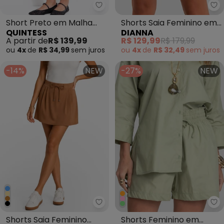
Quintess - Short Preto em Mal
Di
Short Preto em Malha
Shorts Saia Feminino em
QUINTESS
DIANNA
Scuba
Courino Sintético Preto
A partir de
R$ 139,99
R$ 129,99
R$ 179,99
ou
4x
de
R$ 34,99
sem
juros
ou
4x
de
R$ 32,49
sem
juros
-14%
NEW
-27%
NEW
Minty - Shorts Saia Feminino 
Di
Shorts Saia Feminino
Shorts Feminino em