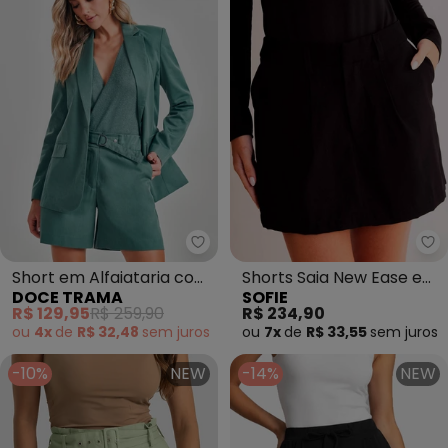
Doce Trama - Short em Alfaiat
So
Short em Alfaiataria com
Shorts Saia New Ease em
DOCE TRAMA
SOFIE
Cinto Embutido Verde
Plano Alfaiataria Verona
R$ 129,95
R$ 259,90
R$ 234,90
e
ou
4x
de
R$ 32,48
sem
juros
ou
7x
de
R$ 33,55
sem
juros
-10%
NEW
-14%
NEW