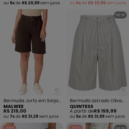
ou
6x
de
R$ 29,99
sem
juros
ou
5x
de
R$ 33,99
sem
juros
NEW
Malwee - Bermuda Jorts em Sa
Qu
Bermuda Jorts em Sarja
Bermuda Listrado Oliva
MALWEE
QUINTESS
Marrom Escuro
em Poliéster com
R$ 219,00
A partir de
R$ 159,99
Algodão
ou
7x
de
R$ 31,28
sem
juros
ou
5x
de
R$ 31,99
sem
juros
-30%
-50%
NEW