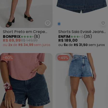
bonprix - Short Preto em Crepe
En
Short Preto em Crepe
Shorts Saia Evasê Jeans
BONPRIX
(
8
)
ENFIM
(
35
)
Plano
Azul Claro
R$ 69,99
R$ 149,99
R$ 189,00
ou
2x
de
R$ 34,99
sem
juros
ou
6x
de
R$ 31,50
sem
juros
-60%
-49%