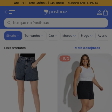
Até 10x + Frete Grátis R$249 Brasil - cupom ANTECIPADO
Shorts Femininos - Compre Online | Posthaus
Shorts
Tamanho
Cor
Marca
Preço
Avaliaçã
1.152
produtos
Mais desejados
-16%