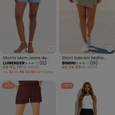
Lunender - Shorts Mom Jeans d
Bi
Shorts Mom Jeans de
Short Saia em Malha
LUNENDER
(
12
)
BIMINI
(
15
)
Chapa Barriga Azul
Texturizada Verde
R$ 92,76
R$ 231,90
R$ 34,99
R$ 39,99
ou
3x
de
R$ 30,92
sem
juros
-55%
-50%