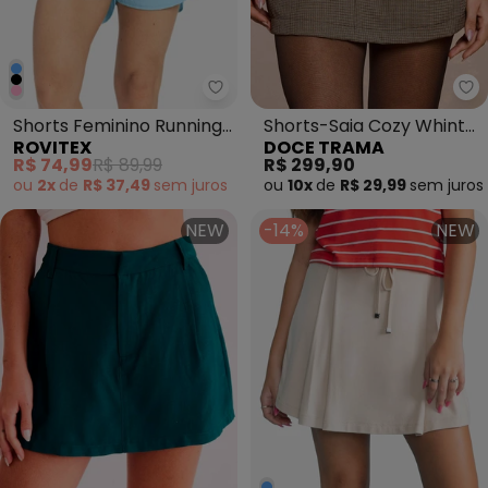
Rovitex - Shorts Feminino Runni
Do
Shorts Feminino Running
Shorts-Saia Cozy Whinter
ROVITEX
DOCE TRAMA
Tecido Corta Vento Azul
Xadrez Marrom
R$ 74,99
R$ 89,99
R$ 299,90
ou
2x
de
R$ 37,49
sem
juros
ou
10x
de
R$ 29,99
sem
juros
NEW
-14%
NEW