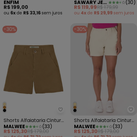
ENFIM
SAWARY JEANS
(
30
)
Transpassado
no Cós Sawary
R$ 199,00
R$ 119,99
R$ 179,99
Amarração Marrom
ou
6x
de
R$ 33,16
sem
juros
ou
4x
de
R$ 29,99
sem
juros
Escuro
-30%
-30%
Malwee - Shorts Alfaiataria Cin
Ma
Shorts Alfaiataria Cintura
Shorts Alfaiataria Cintura
MALWEE
(
33
)
MALWEE
(
33
)
Alta em Sarja Cáqui
Alta Off White
R$ 125,30
R$ 179,00
R$ 125,30
R$ 179,00
ou
4x
de
R$ 31,32
sem
juros
ou
4x
de
R$ 31,32
sem
juros