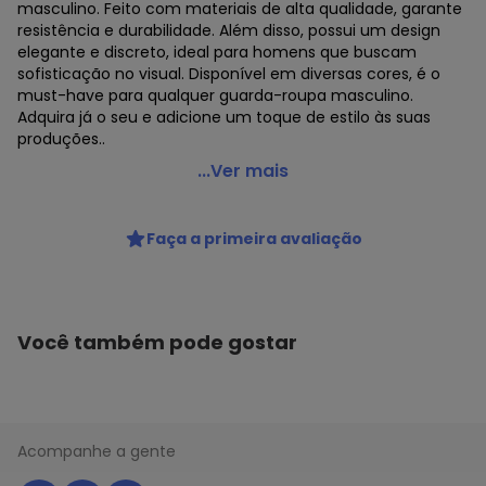
masculino. Feito com materiais de alta qualidade, garante
resistência e durabilidade. Além disso, possui um design
elegante e discreto, ideal para homens que buscam
sofisticação no visual. Disponível em diversas cores, é o
must-have para qualquer guarda-roupa masculino.
Adquira já o seu e adicione um toque de estilo às suas
produções..
Fasolo - Cinto Masculino Fasolo - F-014 - Canela
...Ver mais
Código do produto: 24114209
GÊNERO : Male
Faça a primeira avaliação
GRUPO DE IDADE : Adult
MODELO : 7990145
REFERENCIA : F-014
MEDIDAS : Largura de 3 cm aproximadamente
MATERIAL : Couro/Sintético
Você também pode gostar
MARCA : Fasolo
Acompanhe a gente