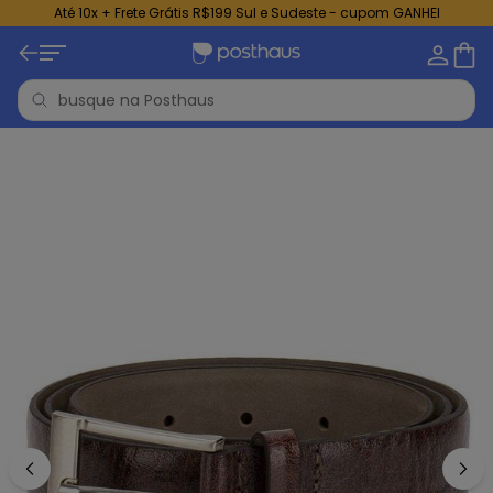
Até 10x + Frete Grátis R$199 Sul e Sudeste - cupom GANHEI