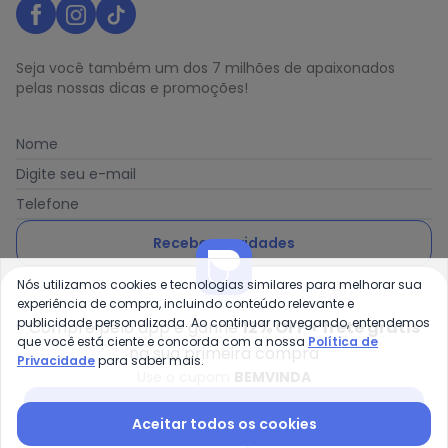
Seja você também um dos 7 milhões de apaixonados
pelas nossas dicas e promoções!
Nome
Digite seu e-mail
Telefone
Receber novidades
Nós utilizamos cookies e tecnologias similares para melhorar sua
Ao enviar o cadastro, você concorda com a nossa
Política
experiência de compra, incluindo conteúdo relevante e
de Privacidade
publicidade personalizada. Ao continuar navegando, entendemos
Compre pelo app e ganhe
12% OFF + frete grátis
que você está ciente e concorda com a nossa
Política de
na sua primeira compra
Privacidade
para saber mais.
Use o cupom
BEMVINDA
Posthaus é uma marca da Posthaus Ltda / CNPJ:
Baixar app Posthaus
Aceitar todos os cookies
80.462.138/0001-41
Endereço: Rua Werner Duwe, 202 Bairro Badenfurt -