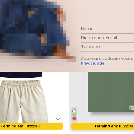
 32,35
sem
juros
-40%
Nome
Digite seu e-mail
Telefone
Ao enviar o cadastro, você
Privacidade
Malwee Kids - Conjunto Cachor
Termina em:
18:22:31
Termina em:
18:22:31
Oferta relâmpago
Oferta relâmpago
onjunto Patas na Trilha Azul Marinho