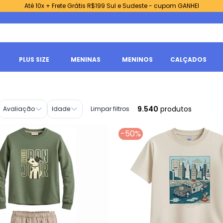
Até 10x + Frete Grátis R$199 Sul e Sudeste - cupom GANHEI
PLUS SIZE
MENINAS
MENINOS
CALÇADOS
9.540
produtos
Avaliação
Idade
Limpar filtros
-50%