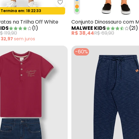
njunto Keep Moving Forward em Moletinho Cáqui
Malwee Kids - Conjunto Patas na
Termina em:
18:22:31
Oferta relâmpago
atas na Trilha Off White
Conjunto Dinossauro com M
IDS
(
1
)
MALWEE KIDS
(
21
)
Laranja Pastel
$ 119,90
R$ 38,44
R$ 69,90
 32,97
sem
juros
-60%