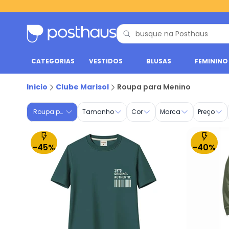
CATEGORIAS
VESTIDOS
BLUSAS
FEMININO
Roupa Infantil Masculina - Moda para Meninos | Posthaus
Inicio
Clube Marisol
Roupa para Menino
Roupa para Menino
Tamanho
Cor
Marca
Preço
-45%
-40%