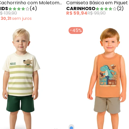
Cachorrinho com Moletom
Camiseta Básica em Piquet
IDS
(
4
)
CARINHOSO
(
2
)
nho
$ 139,90
R$ 59,94
R$ 99,90
 30,31
sem
juros
-45%