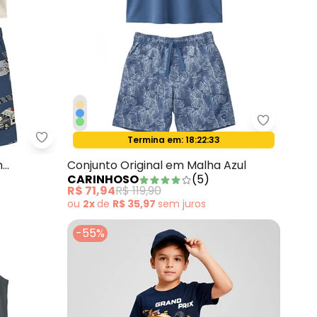
Jour em Moletom Verde Militar
Carinhoso
Termina em:
18:22:31
Oferta relâmpago
Malwee Kids - Conjunto Patas na Trilha em Moleti
m
Conjunto Original em Malha Azul
CARINHOSO
(
5
)
R$ 71,94
R$ 119,90
ou
2x
de
R$ 35,97
sem
juros
-55%