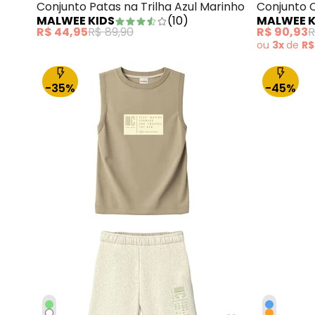
Conjunto Patas na Trilha Azul Marinho
Conjunto 
MALWEE KIDS
(
10
)
MALWEE K
Azul Mari
R$ 44,95
R$ 89,90
R$ 90,93
R
ou
3x
de
R$
-35%
-45%