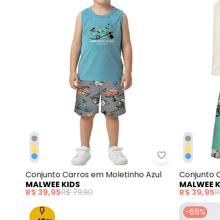
Malwee Kids - 
Conjunto Carros em Moletinho Azul
Conjunto 
MALWEE KIDS
MALWEE K
Off White
R$ 39,95
R$ 79,90
R$ 39,95
R
-65%