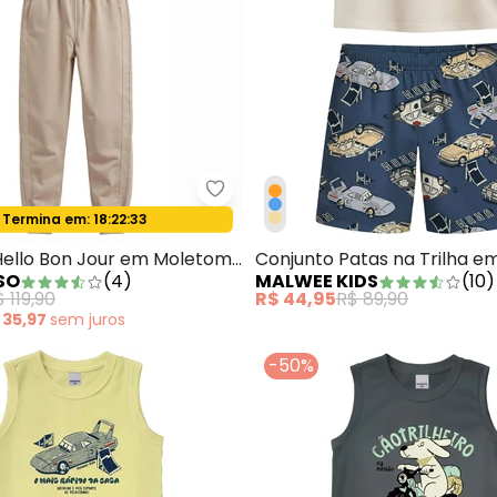
njunto Original em Malha Verde
Carinhoso - Conjunto Hello Bon 
Termina em:
18:22:31
Oferta relâmpago
Hello Bon Jour em Moletom
Conjunto Patas na Trilha e
SO
(
4
)
MALWEE KIDS
(
10
)
tar
Moletinho Off White
 119,90
R$ 44,95
R$ 89,90
 35,97
sem
juros
-50%