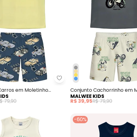
junto Friendship Is Magic Areia
Malwee Kids - Conjunto Carros
Carros em Moletinho
Conjunto Cachorrinho em M
IDS
MALWEE KIDS
Cinza Grafite
$ 79,90
R$ 39,95
R$ 79,90
-60%