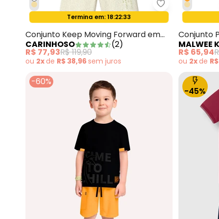
Carinhoso - Co
Termina em:
18:22:31
Oferta relâmpago
Conjunto Keep Moving Forward em
Conjunto P
CARINHOSO
(
2
)
MALWEE K
Moletinho Cáqui
R$ 77,93
R$ 119,90
R$ 65,94
R
ou
2x
de
R$ 38,96
sem
juros
ou
2x
de
R$
-60%
-45%