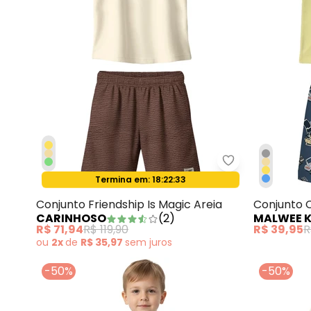
Carinhoso - Con
Termina em:
18:22:31
Oferta relâmpago
Conjunto Friendship Is Magic Areia
Conjunto 
CARINHOSO
(
2
)
MALWEE K
Amarelo
R$ 71,94
R$ 119,90
R$ 39,95
R
ou
2x
de
R$ 35,97
sem
juros
-50%
-50%