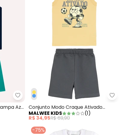
inho em Moletinho Off White
Kyly - Conjunto Infantil Menino Estampa Azul Mar
Malwee Ki
stampa Azul
Conjunto Modo Craque Ativado
MALWEE KIDS
(
1
)
Amarelo
R$ 34,95
R$ 69,90
-75%