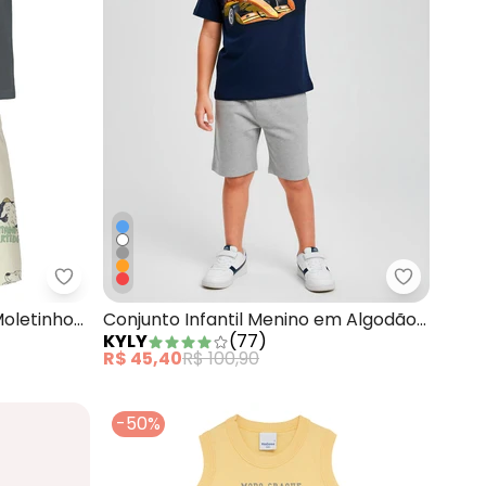
 em Moletinho Amarelo
Malwee Kids - Conjunto Cachorrinho em Moletinho
Kyly - Co
oletinho
Conjunto Infantil Menino em Algodão
KYLY
(
77
)
Azul Marinho
R$ 45,40
R$ 100,90
-50%