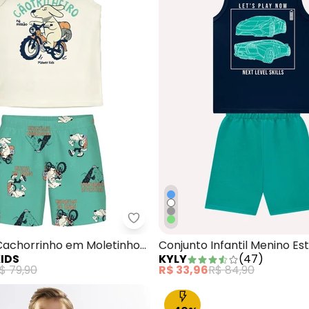
Conjunto Carros em Moletinho Azul
Malwee Kids - Conjunto Cachorr
Cachorrinho em Moletinho
Conjunto Infantil Menino E
IDS
KYLY
(
47
)
Marinho
$ 79,90
R$ 33,96
R$ 84,90