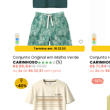
Carinhoso - Co
Termina em:
18:22:31
Oferta relâmpago
Conjunto Original em Malha Verde
Conjunto 
CARINHOSO
(
5
)
CARINHO
Verde Mili
R$ 65,94
R$ 119,90
R$ 71,94
R$
ou
2x
de
R$ 32,97
sem
juros
ou
2x
de
R$
-50%
-40%