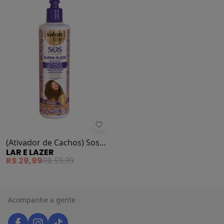
Lar e Lazer - (Ativador de Cachos
(Ativador de Cachos) Sos
LAR E LAZER
Cachos 300 Ml
R$ 29,99
R$ 59,99
Acompanhe a gente