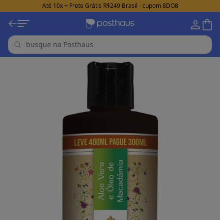
Até 10x + Frete Grátis R$249 Brasil - cupom 8DO8