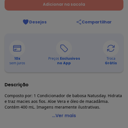
Adicionar na sacola
Desejos
Compartilhar
10
x
Preços
Exclusivos
Troca
sem juros
no App
Grátis
Descrição
Composto por: 1 Condicionador de babosa Natusday. Hidrata
e traz macies aos fios. Aloe Vera e óleo de macadâmia.
Contém 400 mL. Imagens meramente ilustrativas.
Lar e Lazer - Condicionador de Babosa 400ml
...Ver mais
Código do produto: 3914432