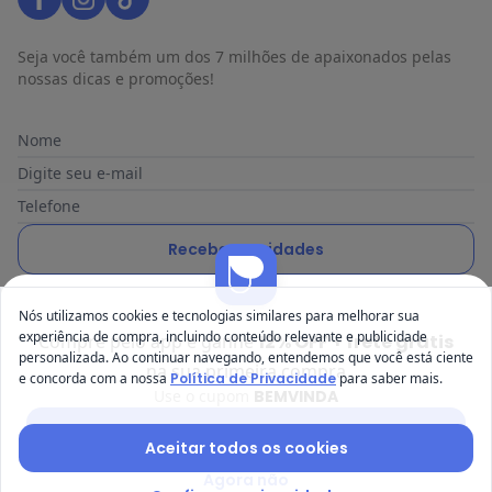
Seja você também um dos 7 milhões de apaixonados pelas
nossas dicas e promoções!
Nome
Digite seu e-mail
Telefone
Receber novidades
Ao enviar o cadastro, você concorda com a nossa
Política de
Nós utilizamos cookies e tecnologias similares para melhorar sua
Privacidade
experiência de compra, incluindo conteúdo relevante e publicidade
Compre pelo app e ganhe
12% OFF + frete grátis
personalizada. Ao continuar navegando, entendemos que você está ciente
na sua primeira compra
e concorda com a nossa
Política de Privacidade
para saber mais.
Use o cupom
BEMVINDA
Posthaus é uma marca da Posthaus Ltda / CNPJ:
Baixar app Posthaus
Aceitar todos os cookies
80.462.138/0001-41
Endereço: Rua Werner Duwe, 202 Bairro Badenfurt - 89.070-
Agora não