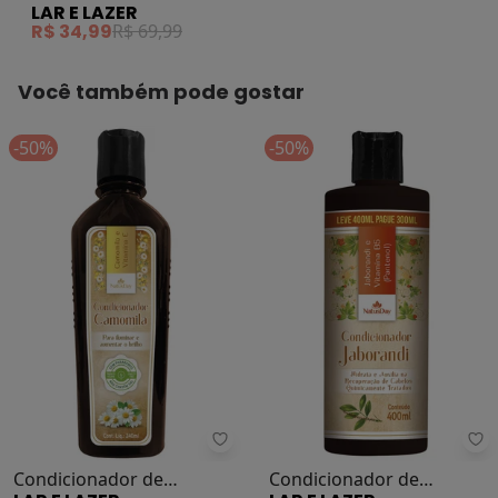
LAR E LAZER
Jaborandi 400
R$ 34,99
R$ 69,99
Você também pode gostar
-50%
-50%
Lar e Lazer - Condicionador de C
La
Condicionador de
Condicionador de