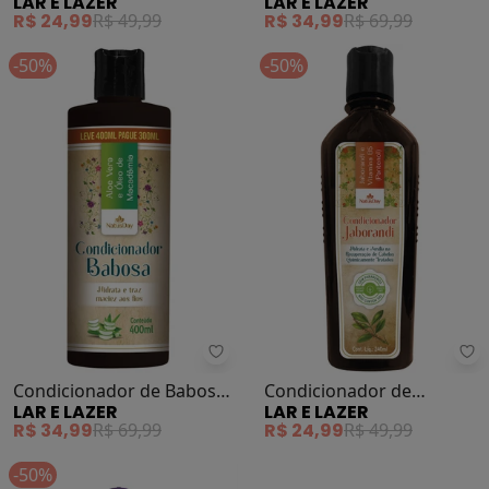
LAR E LAZER
LAR E LAZER
Camomila
Jaborandi 400
R$ 24,99
R$ 49,99
R$ 34,99
R$ 69,99
-50%
-50%
Lar e Lazer - Condicionador de 
La
Condicionador de Babosa
Condicionador de
LAR E LAZER
LAR E LAZER
400ml
Jaborandi
R$ 34,99
R$ 69,99
R$ 24,99
R$ 49,99
-50%