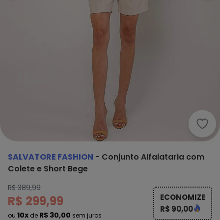
Salv
SALVATORE FASHION
-
Conjunto Alfaiataria com
Colete e Short Bege
R$ 389,99
ECONOMIZE
R$ 299,99
R$ 90,00
10x
R$ 30,00
ou
de
sem juros