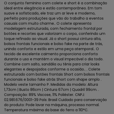
O conjunto feminino com colete e short é a combinação
ideal entre elegância e estilo contemporâneo. Em tom
suave e sofisticado, ele traz um ar leve e moderno,
perfeito para produções que vão do trabalho a eventos
casuais com muito charme.. O colete apresenta
modelagem estruturada, com fechamento frontal por
botões e recortes que valorizam o corpo, conferindo um
toque refinado ao visual. Já o short possui cintura alta,
bolsos frontais funcionais e bolso fake na parte de trás,
unindo conforto e estilo em uma peça atemporal.. O
tecido de excelente caimento proporciona conforto
durante o uso e mantém o visual impecável o dia todo.
Combine com salto, sandália ou tênis para criar looks
elegantes e despojados conforme a ocasião.. . Colete
estruturado com botões frontais Short com bolsos frontais
funcionais e bolso fake atrás Short com shape amplo .
Modelo veste tamanho P. Medidas da modelo: Altura
1,73cm | Busto 86cm | Cintura 67cm | Quadril 99cm. .
Composição: 89% Viscose, 11% Poliéster. CNPJ:
02.981.676/0001-39 País: Brasil Cuidado para conservação
do produto: Pode lavar na máquina, processo normal.
Temperatura máxima da base do ferro a 110°C.