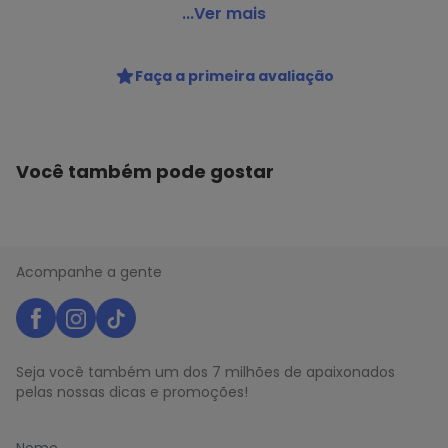
Salvatore Fashion - Conjunto Alfaiataria com Colete e
...Ver mais
Short Bege
Código do produto: 24279359
Faça a primeira avaliação
Histórico de preços
O preço apresentado abaixo é o menor oferecido em
algum dia do mês, para o menor tamanho disponível.
Você também pode gostar
N/D*
agosto/2026
N/D*
julho/2026
N/D*
junho/2026
N/D*
maio/2026
N/D*
abril/2026
Acompanhe a gente
N/D*
março/2026
N/D*
fevereiro/2026
Seja você também um dos 7 milhões de apaixonados
pelas nossas dicas e promoções!