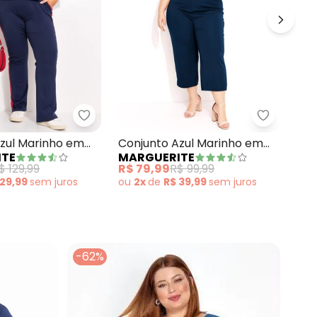
unto Blusa e Calça Marinho Plus Size
a Listrada
Marguerite - Conjunto Azul Marinho em M
Marguerit
Con
zul Marinho em
Conjunto Azul Marinho em
MA
ITE
MARGUERITE
em 
Malha
R$ 
$ 129,99
R$ 79,99
R$ 99,99
ou
 29,99
sem
juros
ou
2x
de
R$ 39,99
sem
juros
-62%