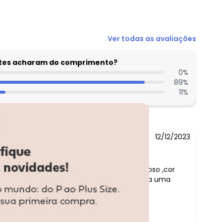
R$ 54,99
Ver todas as avaliações
entes acharam do comprimento?
0
%
89
%
11
%
12/12/2023
omentário:
e surpreendi com esse conjunto ,maravilhoso ,cor
inda e super confortável..há a manguinha da uma
elicadeza para o conjunto .