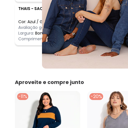
THAIS
-
SAO PAULO - SP
Cor:
Azul
/
G
Comentário
Avaliação geral do produto:
Ótimo
Ótimo
Largura:
Bom
Comprimento:
Bom
Aproveite e compre junto
-11%
-20%