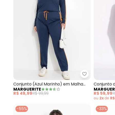
Marguerite - C
Conjunto (Azul Marinho) em Malha
Conjunto d
MARGUERITE
MARGUER
com Contraste
Plus Size
R$ 49,99
R$ 99,99
R$ 59,99
R
ou
2x
de
R$
-55%
-33%