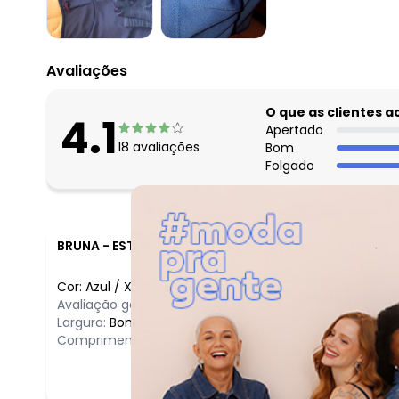
fevereiro/2026
Avaliações
O que as clientes 
4.1
Apertado
18
avaliações
Bom
Folgado
BRUNA
-
ESTIVA - MG
Cor:
Azul
/
XXG
Avaliação geral do produto:
Incrível
Largura:
Bom
Comprimento:
Bom