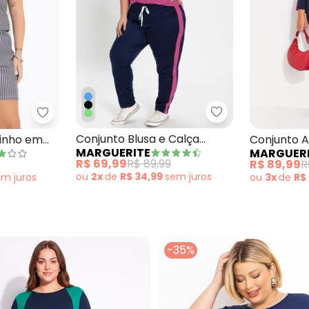
Marguerite - Conj
ogger Marinho e Caramelo Plus Size
Marguerite - Conjunto Azul Marinho em Meia Malh
Conjunto Blusa e Calça
rinho em
Conjunto A
MARGUERITE
MARGUER
Marinho Plus Size
da
Malha
R$ 69,99
R$ 89,99
R$ 89,99
R
ou
2x
de
R$ 34,99
sem
juros
em
juros
ou
3x
de
R$
-35%