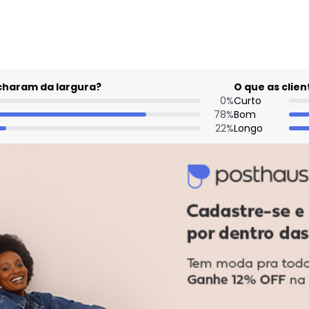
acharam da largura?
O que as cli
0
%
Curto
78
%
Bom
22
%
Longo
C
m
l
d