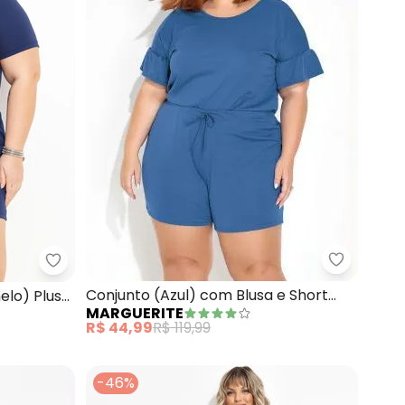
Marguerit
 Blusa (Marinho) Plus Size
Marguerite - Conjunto (Marinho e Caramelo) Plus
Conjunto (Azul) com Blusa e Short
elo) Plus
MARGUERITE
Plus Size
R$ 44,99
R$ 119,99
-46%