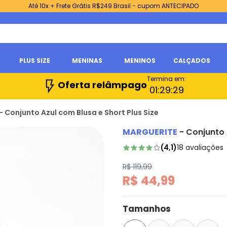
Até 10x + Frete Grátis R$249 Brasil - cupom ANTECIPADO
PLUS SIZE
MENINAS
MENINOS
CALÇADOS
Termina em:
Oferta relâmpago
01:
29:
28
- Conjunto Azul com Blusa e Short Plus Size
MARGUERITE
-
Conjunto 
(
4,1
)
18
avaliações
R$ 119,99
R$ 44,99
Tamanhos