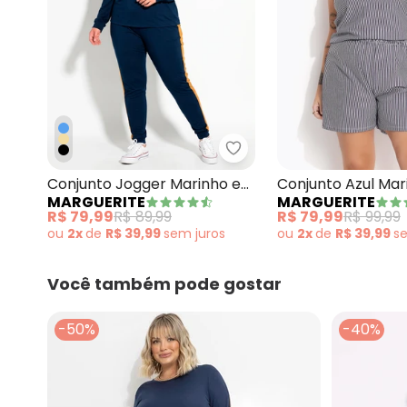
Marguerite - Conjunto J
Conjunto Jogger Marinho e
Conjunto Azul Ma
MARGUERITE
MARGUERITE
Caramelo Plus Size
Meia Malha Listra
R$ 79,99
R$ 89,99
R$ 79,99
R$ 99,99
ou
2x
de
R$ 39,99
sem
juros
ou
2x
de
R$ 39,99
s
Você também pode gostar
-50%
-40%