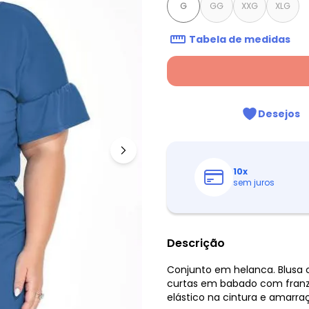
G
GG
XXG
XLG
Tabela de medidas
Desejos
10
x
sem juros
Descrição
Conjunto em helanca. Blusa
curtas em babado com franzi
elástico na cintura e amarraç