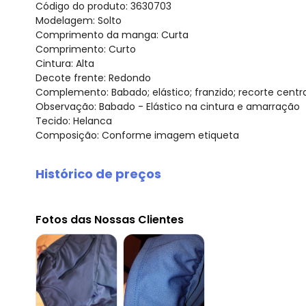
Código do produto: 3630703
Modelagem: Solto
Comprimento da manga: Curta
Comprimento: Curto
Cintura: Alta
Decote frente: Redondo
Complemento: Babado; elástico; franzido; recorte centr
Observação: Babado - Elástico na cintura e amarração
Tecido: Helanca
Composição: Conforme imagem etiqueta
Histórico de preços
O preço apresentado abaixo é o menor oferecido em al
agosto/2026
Fotos das Nossas Clientes
julho/2026
junho/2026
maio/2026
abril/2026
março/2026