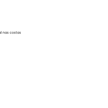
al nas costas
gum dia do mês, para o menor tamanho disponível.