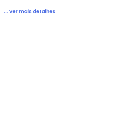
... Ver mais detalhes
a e Short Plus Size