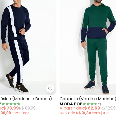
junto Básico (Preto)
Moda Pop - Conjunto Básico (Ma
Básico (Marinho e Branco)
Conjunto (Verde e Marinho
P
MODA POP
Calça
e
R$ 73,99
R$ 89,99
A partir de
R$ 62,69
R$ 129,9
 36,99
sem
juros
ou
2x
de
R$ 31,34
sem
juros