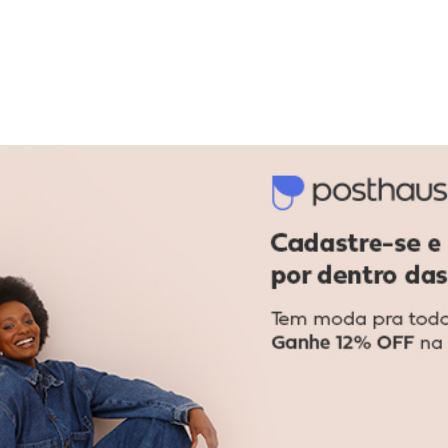
acharam da largura?
O que as cli
21
%
Curto
64
%
Bom
15
%
Longo