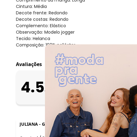
Cintura: Média
Decote frente: Redondo
Decote costas: Redondo
Complemento: Elástico
Observação: Modelo jogger
Tecido: Helanca
Composição: 100% poliéster
Avaliações
O que as clientes 
4.5
Apertado
47
avaliações
Bom
Folgado
JULIANA
-
GRAMADO - RS