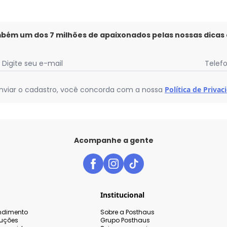
mbém um dos 7 milhões de apaixonados pelas nossas dicas
Digite seu e-mail
Telef
nviar o cadastro, você concorda com a nossa
Política de Privac
Acompanhe a gente
o
Institucional
endimento
Sobre a Posthaus
luções
Grupo Posthaus