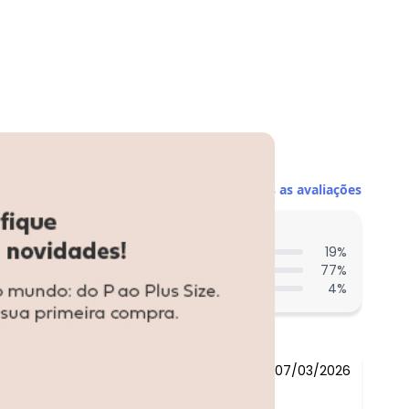
Ver todas as avaliações
entes acharam do comprimento?
19
%
77
%
4
%
07/03/2026