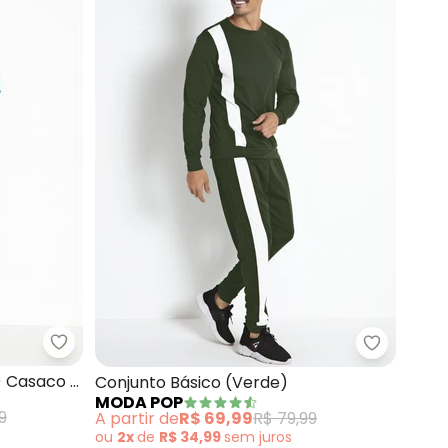
rinho e Branco)
Moda Pop - Conjunto (Verde e Marinho) Casaco 
Moda Pop 
) Casaco e
Conjunto Básico (Verde)
MODA POP
9
A partir de
R$ 69,99
R$ 79,99
ou
2x
de
R$ 34,99
sem
juros