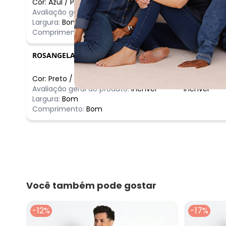
Cor:
Azul
/
P
Comentário
Avaliação geral do produto:
Ótimo
Ótimo
Largura:
Bom
Comprimento:
Bom
ROSANGELA
-
BELO HORIZONTE - MG
Cor:
Preto
/
GG
Comentário
Avaliação geral do produto:
Incrível
Incrível
Largura:
Bom
Comprimento:
Bom
Você também pode gostar
-12%
-17%