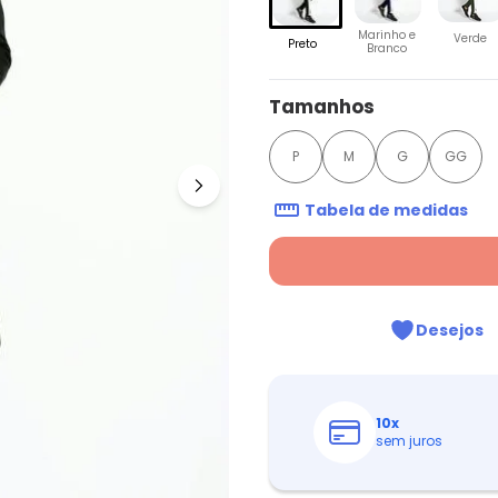
Marinho e
Verde
Preto
Branco
Tamanhos
P
M
G
GG
Tabela de medidas
Desejos
10
x
sem juros