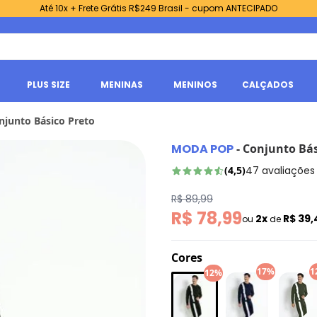
Até 10x + Frete Grátis R$249 Brasil - cupom ANTECIPADO
PLUS SIZE
MENINAS
MENINOS
CALÇADOS
njunto Básico Preto
MODA POP
-
Conjunto Bás
(
4,5
)
47
avaliações
R$ 89,99
R$ 78,99
2x
R$ 39
ou
de
Cores
17%
1
12%