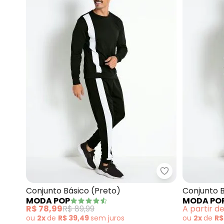
Moda Pop - Con
Conjunto Básico (Preto)
Conjunto 
MODA POP
MODA PO
R$ 78,99
R$ 89,99
A partir d
ou
2x
de
R$ 39,49
sem
juros
ou
2x
de
R$