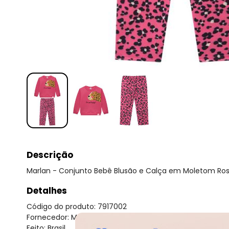
Descrição
Marlan - Conjunto Bebê Blusão e Calça em Moletom Ro
Detalhes
Código do produto: 7917002
Fornecedor: MARLAN MALHAS LTDA / CNPJ 81.000.580/000
Feito: Brasil