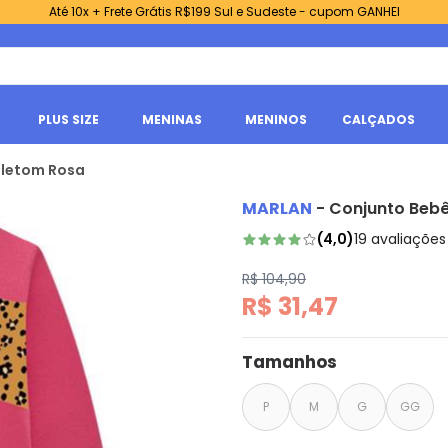
Até 10x + Frete Grátis R$199 Sul e Sudeste - cupom GANHEI
PLUS SIZE
MENINAS
MENINOS
CALÇADOS
oletom Rosa
MARLAN
-
Conjunto Bebê
(
4,0
)
19
avaliações
R$ 104,90
R$ 31,47
Tamanhos
P
M
G
GG