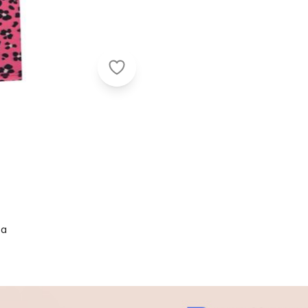
Marlan - Conjunto Bebê Blusão e 
sa
1-19