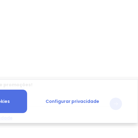
 e promoções!
okies
Configurar privacidade
one
cidade