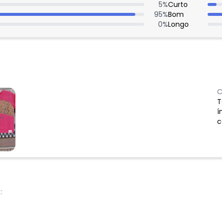
5
%
Curto
95
%
Bom
0
%
Longo
C
T
í
c
: