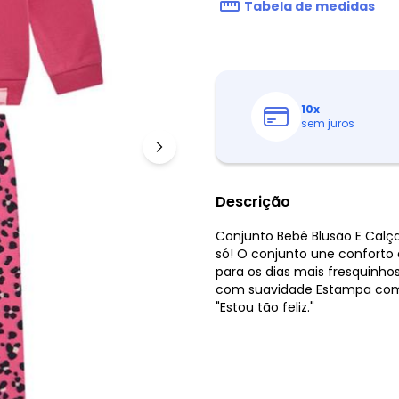
Tabela de medidas
10
x
sem juros
Descrição
Conjunto Bebê Blusão E Cal
só! O conjunto une conforto 
para os dias mais fresquinho
com suavidade Estampa com g
"Estou tão feliz."