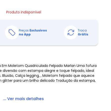
Produto indisponível
Preços
Exclusivos
Troca
no App
Grátis
ça Em Moletom Quadriculado Felpado Marlan Uma fofura
e diversão com estampa alegre e toque felpado, ideal
s. Blusão, Calça legging, , Moletom felpado que aquece
litter para um brilho delicado Tradução da estampa,
... Ver mais detalhes