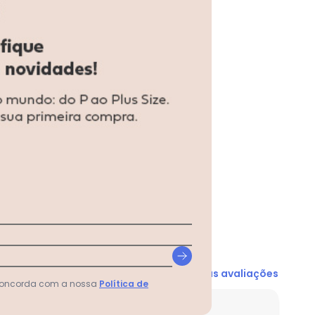
s ópticos
N/D*
N/D*
N/D*
R$ 31,47
R$ 26,22
R$ 47,2
N/D*
Ver todas as avaliações
 concorda com a nossa
Política de
entes acharam do comprimento?