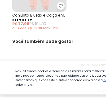
Kely Kety - Conjunto Bl
Conjunto Blusão e Calça em
KELY KETY
Moletom Rosa
R$ 77,96
R$ 194,90
ou
2x
de
R$ 38,98
sem
juros
Você também pode gostar
Seja você ta
Nós utilizamos cookies e tecnologias similares para melhorar
incluindo conteúdo relevante e publicidade personalizada. A
Nome
entendemos que você está ciente e concorda com a nossa
P
saber mais.
Ao en