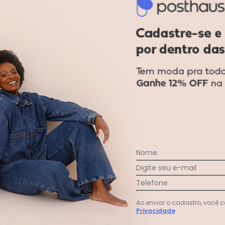
imilares, utilizar tecido para passar, não utilizar branqueadore
: 100% Algodão
gum dia do mês, para o menor tamanho disponível.
Nome
Digite seu e-mail
Telefone
Ao enviar o cadastro, você
Privacidade
acharam da largura?
O que as cli