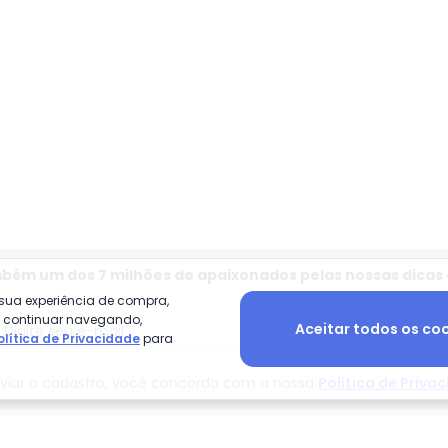
usão e Calça em Moletom Rosa
mbém um dos 7 milhões de apaixonados pelas nossas dicas
 sua experiência de compra,
o continuar navegando,
Aceitar todos os co
Digite seu e-mail
Telef
olítica de Privacidade
para
viar o cadastro, você concorda com a nossa
Política de Priva