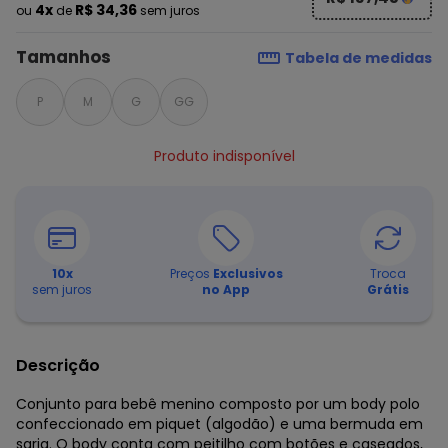
4x
R$ 34,36
ou
de
sem juros
Tamanhos
Tabela de medidas
P
M
G
GG
Produto indisponível
10
x
Preços
Exclusivos
Troca
sem juros
no App
Grátis
Descrição
Conjunto para bebê menino composto por um body polo
confeccionado em piquet (algodão) e uma bermuda em
sarja. O body conta com peitilho com botões e caseados,