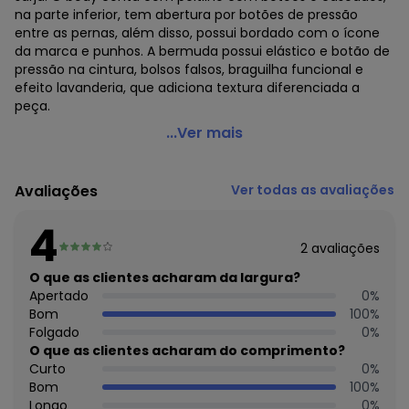
na parte inferior, tem abertura por botões de pressão
entre as pernas, além disso, possui bordado com o ícone
da marca e punhos. A bermuda possui elástico e botão de
pressão na cintura, bolsos falsos, braguilha funcional e
efeito lavanderia, que adiciona textura diferenciada a
peça.
Up Baby - Conjunto Bebê Body Polo e Bermuda Verde
...Ver mais
Código do produto: 7653392
Modelagem: Justa
Avaliações
Ver todas as avaliações
Comprimento da Manga: Curta
Comprimento: Curto
4
Forro: Não
2
avaliações
Cintura: Média
Decote Costas: Redondo
O que as clientes acharam da largura?
Fornecedor: MALHARIA CRISTINA LTDA / CNPJ
Apertado
0
%
82.663.337/0001-43
Bom
100
%
Feito: no Brasil
Folgado
0
%
Cuidados para conservação do produto: : *TEMP MAX DE
O que as clientes acharam do comprimento?
LAVAGEM 30ºC *PROCESSO MUITO SUAVE. LAVAR COM
Curto
0
%
CORES SEMELHANTES *NÃO ALVEJAR *NÃO SECAR EM TAMBOR
Bom
100
%
* *TEMP MAX DA BASE DO FERRO DE 150°C *NÃO LIMPAR A
Longo
0
%