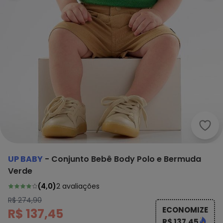
Up B
UP BABY
-
Conjunto Bebê Body Polo e Bermuda
Verde
(
4,0
)
2
avaliações
R$ 274,90
ECONOMIZE
R$ 137,45
R$ 137,45