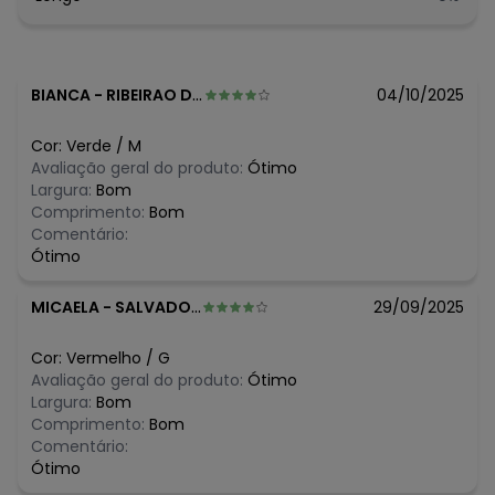
SECO -
Tecido: Piquet | Sarja com Elasta
Composição: BERMUDA: 97% algodão 3% elastano | BODY:
100% algodão
BIANCA
-
RIBEIRAO DE SAO DOMINGOS - MG
04/10/2025
Histórico de preços
Cor:
Verde
/
M
O preço apresentado abaixo é o menor oferecido em
Avaliação geral do produto:
Ótimo
algum dia do mês, para o menor tamanho disponível.
Largura:
Bom
N/D*
agosto/2026
Comprimento:
Bom
N/D*
julho/2026
Comentário:
N/D*
junho/2026
Ótimo
N/D*
maio/2026
N/D*
abril/2026
MICAELA
-
SALVADOR - BA
29/09/2025
N/D*
março/2026
N/D*
fevereiro/2026
Cor:
Vermelho
/
G
Avaliação geral do produto:
Ótimo
Largura:
Bom
Comprimento:
Bom
Comentário:
Ótimo