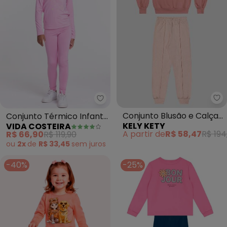
Ke
Vida Costeira - Conjunto Térmico
Conjunto Blusão e Calça
Conjunto Térmico Infantil
KELY KETY
VIDA COSTEIRA
em Moletom (Rosa)
Brilha no Escuro (Preto)
A partir de
R$ 58,47
R$ 194
R$ 66,90
R$ 119,90
ou
2x
de
R$ 33,45
sem
juros
-40%
-25%