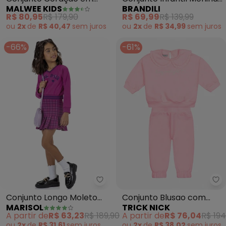
MALWEE KIDS
BRANDILI
Moletom (Rosa Claro)
Bordado (Rosa)
R$ 80,95
R$ 179,90
R$ 69,99
R$ 139,99
ou
2x
de
R$ 40,47
sem
juros
ou
2x
de
R$ 34,99
sem
juros
-66%
-61%
Marisol - Conjunto Longo Moleto
Tr
Conjunto Longo Moletom
Conjunto Blusao com
MARISOL
TRICK NICK
Infantil (Rosa)
Calca (Rosa)
A partir de
R$ 63,23
R$ 189,90
A partir de
R$ 76,04
R$ 194
ou
2x
de
R$ 31,61
sem
juros
ou
2x
de
R$ 38,02
sem
juros