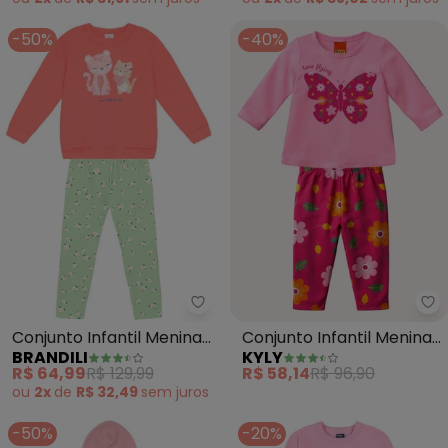
-50%
-40%
Brandili - Conjunto Infantil Men
Ky
Conjunto Infantil Menina
Conjunto Infantil Menina
BRANDILI
KYLY
de Gatinho (Rosa)
Borboleta (Rosa)
R$ 64,99
R$ 129,99
R$ 58,14
R$ 96,90
ou
2x
de
R$ 32,49
sem
juros
-50%
-20%