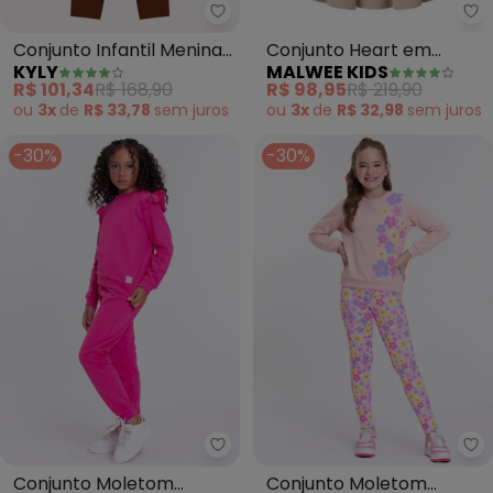
Kyly - Conjunto Infantil Menina 
Ma
Conjunto Infantil Menina
Conjunto Heart em
KYLY
MALWEE KIDS
Ursinho (Rosa)
Moletinho (Rosa Claro)
R$ 101,34
R$ 168,90
R$ 98,95
R$ 219,90
ou
3x
de
R$ 33,78
sem
juros
ou
3x
de
R$ 32,98
sem
juros
-30%
-30%
Vida Costeira - Conjunto Molet
Vi
Conjunto Moletom
Conjunto Moletom