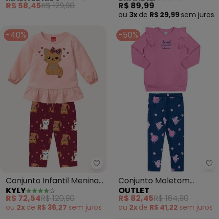
R$ 58,45
R$ 129,90
R$ 89,99
ou
3x
de
R$ 29,99
sem
juros
-40%
-50%
Kyly - Conjunto Infantil Menina
Ou
Conjunto Infantil Menina
Conjunto Moletom
KYLY
OUTLET
Gatinho (Rosa)
Babado Menina (Rosa )
R$ 72,54
R$ 120,90
R$ 82,45
R$ 164,90
ou
2x
de
R$ 36,27
sem
juros
ou
2x
de
R$ 41,22
sem
juros