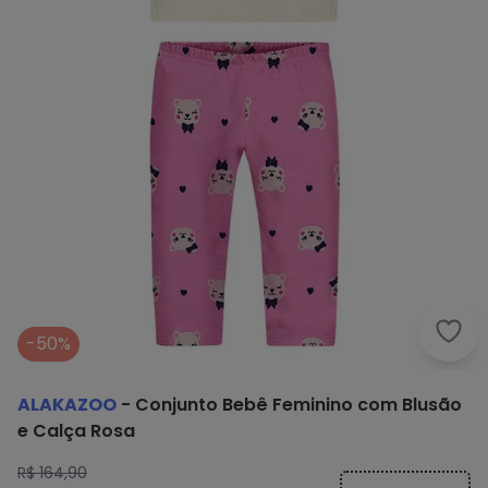
Alak
-50%
ALAKAZOO
-
Conjunto Bebê Feminino com Blusão
e Calça Rosa
R$ 164,90