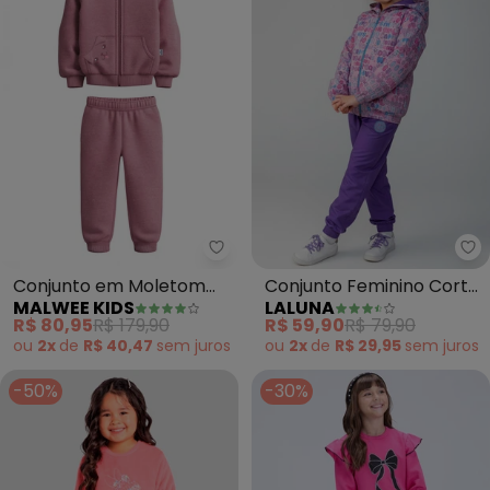
Malwee Kids - Conjunto em Mo
La
Conjunto em Moletom
Conjunto Feminino Corta
MALWEE KIDS
LALUNA
Bordado (Rosê)
Vento Girl Fun (Rosa)
R$ 80,95
R$ 179,90
R$ 59,90
R$ 79,90
ou
2x
de
R$ 40,47
sem
juros
ou
2x
de
R$ 29,95
sem
juros
-50%
-30%