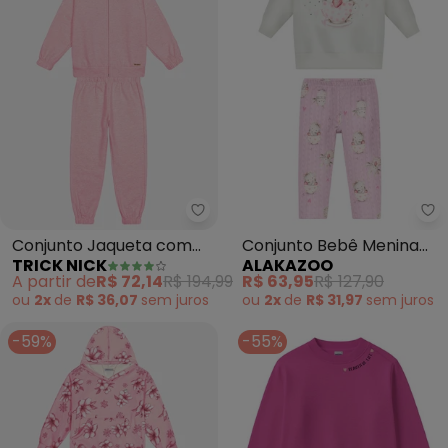
Trick Nick - Conjunto Jaqueta 
Al
Conjunto Jaqueta com
Conjunto Bebê Menina
TRICK NICK
ALAKAZOO
Capuz e Calça (Rosa)
com Blusão e Calça
A partir de
R$ 72,14
R$ 194,99
R$ 63,95
R$ 127,90
(Rosa)
ou
2x
de
R$ 36,07
sem
juros
ou
2x
de
R$ 31,97
sem
juros
-59%
-55%