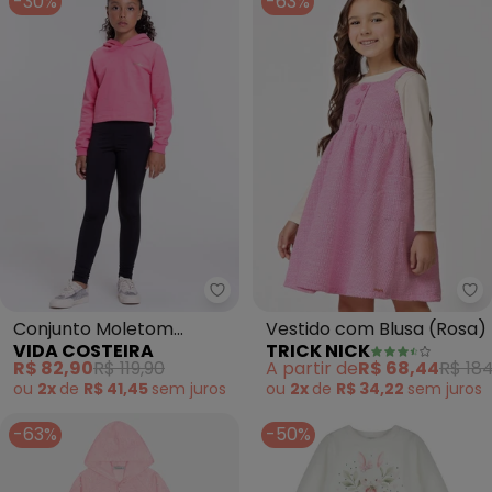
-30%
-63%
Vida Costeira - Conjunto Molet
Tr
Conjunto Moletom
Vestido com Blusa (Rosa)
VIDA COSTEIRA
TRICK NICK
Infantil Cropped com
R$ 82,90
R$ 119,90
A partir de
R$ 68,44
R$ 184
Capuz (Rosa)
ou
2x
de
R$ 41,45
sem
juros
ou
2x
de
R$ 34,22
sem
juros
-63%
-50%