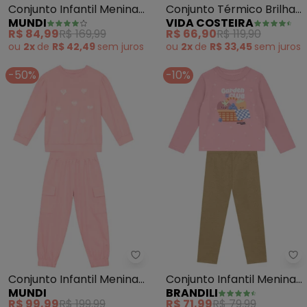
Conjunto Infantil Menina
Conjunto Térmico Brilha
MUNDI
VIDA COSTEIRA
de Flores (Rosa)
no Love Day (Rosa)
R$ 84,99
R$ 169,99
R$ 66,90
R$ 119,90
ou
2x
de
R$ 42,49
sem
juros
ou
2x
de
R$ 33,45
sem
juros
-50%
-10%
Mundi - Conjunto Infantil Meni
Br
Conjunto Infantil Menina
Conjunto Infantil Menina
MUNDI
BRANDILI
de Corações (Rosa)
de Frutinhas (Rosa)
R$ 99,99
R$ 199,99
R$ 71,99
R$ 79,99