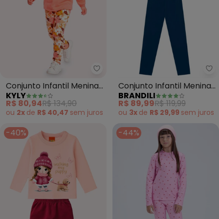
Kyly - Conjunto Infantil Menina
Br
Conjunto Infantil Menina
Conjunto Infantil Menina
KYLY
BRANDILI
com Strass (Rosa)
de Flor (Rosa)
R$ 80,94
R$ 134,90
R$ 89,99
R$ 119,99
ou
2x
de
R$ 40,47
sem
juros
ou
3x
de
R$ 29,99
sem
juros
-40%
-44%