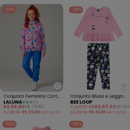
-25%
-20%
Laluna - Conjunto Feminino Cor
Be
Conjunto Feminino Corta
Conjunto Blusa e Legging
LALUNA
BEE LOOP
Vento Letras (Rosa)
Floral Rosa
R$ 59,90
R$ 79,90
A partir de
R$ 83,92
R$ 104
ou
2x
de
R$ 29,95
sem
juros
ou
2x
de
R$ 41,96
sem
juros
-55%
-55%