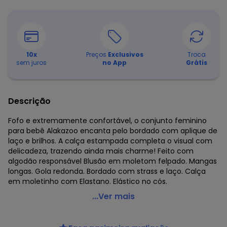
10
x
Preços
Exclusivos
Troca
sem juros
no App
Grátis
Descrição
Fofo e extremamente confortável, o conjunto feminino
para bebê Alakazoo encanta pelo bordado com aplique de
laço e brilhos. A calça estampada completa o visual com
delicadeza, trazendo ainda mais charme! Feito com
algodão responsável Blusão em moletom felpado. Mangas
longas. Gola redonda. Bordado com strass e laço. Calça
em moletinho com Elastano. Elástico no cós.
Alakazoo - Conjunto Bebê Feminino com Blusão e Calça
...Ver mais
Rosa
Código do produto: 8485509