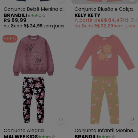
Brandili - Conjunto Bebê Menin
Ke
Conjunto Bebê Menina de
Conjunto Blusão e Calça
BRANDILI
KELY KETY
Pinguim (Salmâo)
Pantalona (Rosa)
R$ 69,99
A partir de
R$ 64,47
R$ 214
ou
2x
de
R$ 34,99
sem
juros
ou
2x
de
R$ 32,23
sem
juros
-55%
Malwee Kids - Conjunto Alegria 
Br
Conjunto Alegria
Conjunto Infantil Menina
MALWEE KIDS
BRANDILI
Florescer (Rosê)
de Flores (Rosa)