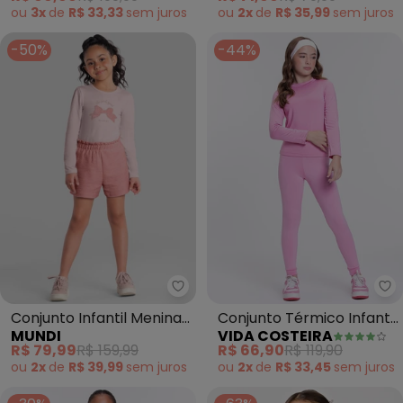
ou
3x
de
R$ 33,33
sem
juros
ou
2x
de
R$ 35,99
sem
juros
-50%
-44%
Mundi - Conjunto Infantil Menin
Vi
Conjunto Infantil Menina
Conjunto Térmico Infantil
MUNDI
VIDA COSTEIRA
de Laço (Rosa)
Brilhos Mágicos (Rosa)
R$ 79,99
R$ 159,99
R$ 66,90
R$ 119,90
ou
2x
de
R$ 39,99
sem
juros
ou
2x
de
R$ 33,45
sem
juros