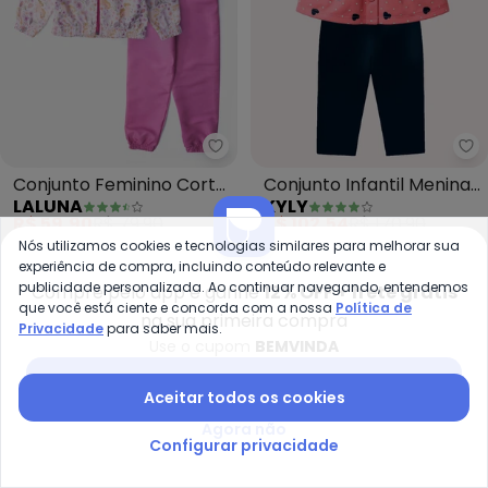
Laluna - Conjunto Feminino Cor
Ky
Conjunto Feminino Corta
Conjunto Infantil Menina
LALUNA
KYLY
Vento Unicórnios (Rosa)
Corações (Rosa)
R$ 59,90
R$ 79,90
R$ 102,54
R$ 170,90
ou
2x
de
R$ 29,95
sem
juros
ou
3x
de
R$ 34,18
sem
juros
Nós utilizamos cookies e tecnologias similares para melhorar sua
experiência de compra, incluindo conteúdo relevante e
-55%
-40%
publicidade personalizada. Ao continuar navegando, entendemos
Compre pelo app e ganhe
12% OFF + frete grátis
que você está ciente e concorda com a nossa
Política de
na sua primeira compra
Privacidade
para saber mais.
Use o cupom
BEMVINDA
Baixar app Posthaus
Aceitar todos os cookies
Agora não
Configurar privacidade