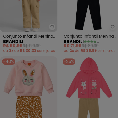
Brandili - Conjunto Infantil Men
Br
Conjunto Infantil Menina
Conjunto Infantil Menina
BRANDILI
BRANDILI
de Animais (Rosa)
de Gatinho (Rosa)
R$ 90,99
R$ 129,99
R$ 71,99
R$ 89,99
ou
3x
de
R$ 30,33
sem
juros
ou
2x
de
R$ 35,99
sem
juros
-40%
-25%