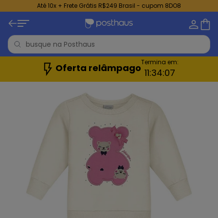
Até 10x + Frete Grátis R$249 Brasil - cupom 8DO8
Termina em:
Oferta relâmpago
11:
34:
06