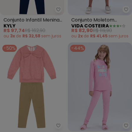
Kyly - Conjunto Infantil Menina
Vi
Conjunto Infantil Menina
Conjunto Moletom
KYLY
VIDA COSTEIRA
Estampa (Rosa)
Cropped Gatinho com
R$ 97,74
R$ 162,90
R$ 82,90
R$ 119,90
Saia (Rosa)
ou
3x
de
R$ 32,58
sem
juros
ou
2x
de
R$ 41,45
sem
juros
-50%
-44%
Mundi - Conjunto Infantil Menin