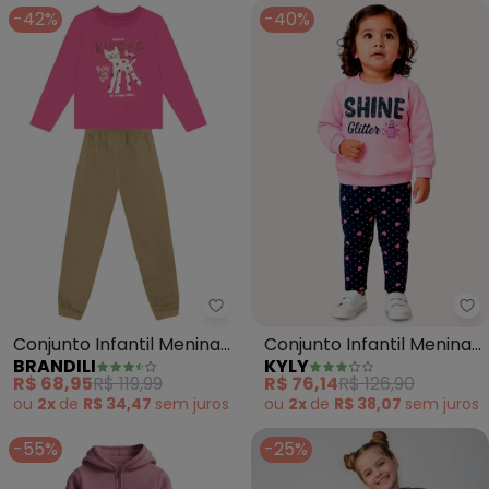
-42%
-40%
Brandili - Conjunto Infantil Men
Ky
Conjunto Infantil Menina
Conjunto Infantil Menina
BRANDILI
KYLY
de Gatinho (Rosa)
Lettering (Rosa)
R$ 68,95
R$ 119,99
R$ 76,14
R$ 126,90
ou
2x
de
R$ 34,47
sem
juros
ou
2x
de
R$ 38,07
sem
juros
-55%
-25%