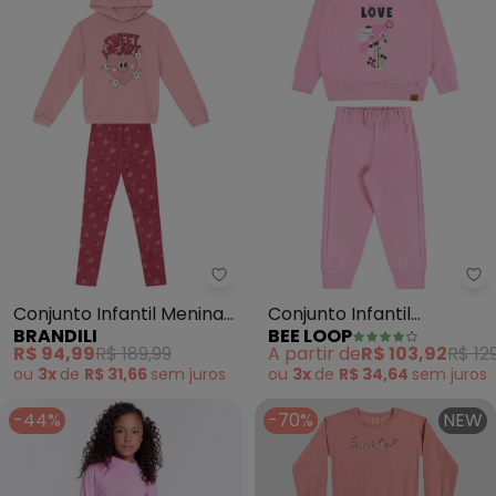
Brandili - Conjunto Infantil Me
Be
Conjunto Infantil Menina
Conjunto Infantil
BRANDILI
BEE LOOP
de Corações (Rosa)
Moletom Glitter Rosa
R$ 94,99
R$ 189,99
A partir de
R$ 103,92
R$ 12
ou
3x
de
R$ 31,66
sem
juros
ou
3x
de
R$ 34,64
sem
juros
-44%
-70%
NEW