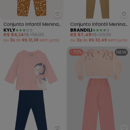
Kyly - Conjunto Infantil Menina
Br
Conjunto Infantil Menina
Conjunto Infantil Menina
KYLY
BRANDILI
Coelhinho (Rosa)
de Flores (Rosa)
R$ 94,14
R$ 156,90
R$ 97,49
R$ 129,99
ou
3x
de
R$ 31,38
sem
juros
ou
3x
de
R$ 32,49
sem
juros
-70%
NEW