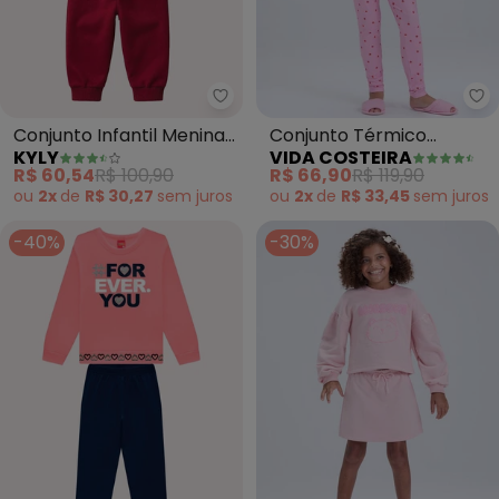
Kyly - Conjunto Infantil Menina
Vi
Conjunto Infantil Menina
Conjunto Térmico
KYLY
VIDA COSTEIRA
Estampa (Rosa)
Feminino Coraçãozinhos
R$ 60,54
R$ 100,90
R$ 66,90
R$ 119,90
(Rosa)
ou
2x
de
R$ 30,27
sem
juros
ou
2x
de
R$ 33,45
sem
juros
-40%
-30%