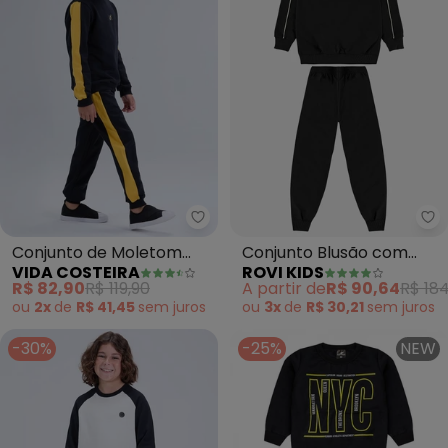
Vida Costeira - Conjunto de Mol
Ro
Conjunto de Moletom
Conjunto Blusão com
VIDA COSTEIRA
ROVI KIDS
Faixas Laterais (Preto)
Calça Moletom (Preto)
R$ 82,90
R$ 119,90
A partir de
R$ 90,64
R$ 184
ou
2x
de
R$ 41,45
sem
juros
ou
3x
de
R$ 30,21
sem
juros
-30%
-25%
NEW