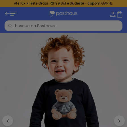
Até 10x + Frete Grátis R$199 Sul e Sudeste - cupom GANHEI