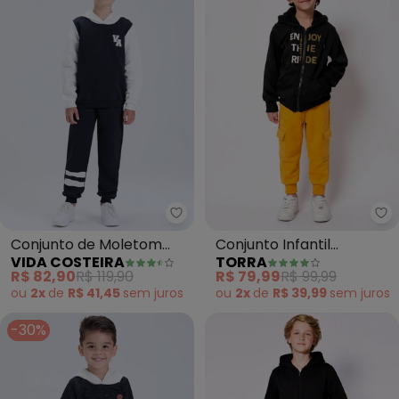
Vida Costeira - Conjunto de Mo
To
Conjunto de Moletom
Conjunto Infantil
VIDA COSTEIRA
TORRA
Colegial Va com Capuz
Moletom Peluciado
R$ 82,90
R$ 119,90
R$ 79,99
R$ 99,99
(Preto)
(Preto)
ou
2x
de
R$ 41,45
sem
juros
ou
2x
de
R$ 39,99
sem
juros
-30%