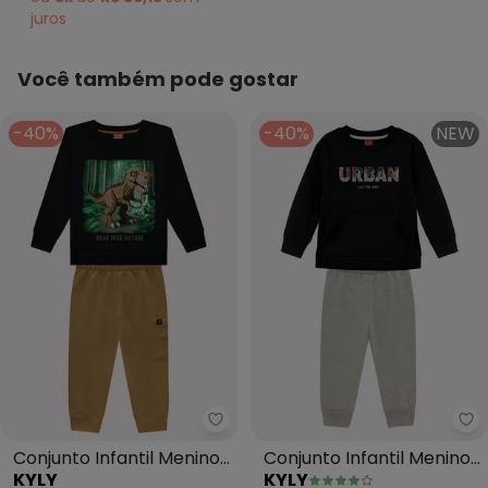
juros
Você também pode gostar
-40%
-40%
NEW
Kyly - Conjunto Infantil Menino
Ky
Conjunto Infantil Menino
Conjunto Infantil Menino
KYLY
KYLY
Dinossauro (Preto)
Lettering (Preto)