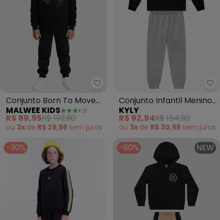
Malwee Kids - Conjunto Born T
Ky
Conjunto Born To Move
Conjunto Infantil Menino
MALWEE KIDS
KYLY
em Moletom (Preto)
em Algodão (Preto)
R$ 89,95
R$ 199,90
R$ 92,94
R$ 154,90
ou
3x
de
R$ 29,98
sem
juros
ou
3x
de
R$ 30,98
sem
juros
-30%
-60%
NEW