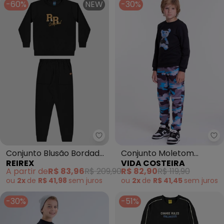
-60%
NEW
-30%
Reirex - Conjunto Blusão Bordad
Vi
Conjunto Blusão Bordado
Conjunto Moletom
REIREX
VIDA COSTEIRA
e Calça (Preto)
Infantil Camuflado Urso
A partir de
R$ 83,96
R$ 209,90
R$ 82,90
R$ 119,90
(Preto)
ou
2x
de
R$ 41,98
sem
juros
ou
2x
de
R$ 41,45
sem
juros
-30%
-51%