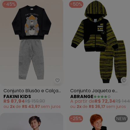
-45%
-50%
Fakini Kids - Conjunto Blusão e 
Ab
Conjunto Blusão e Calça
Conjunto Jaqueta e
FAKINI KIDS
ABRANGE
(Preto)
Calça Riscado Baby
R$ 87,94
R$ 159,90
A partir de
R$ 72,34
R$ 144
(Preto)
ou
2x
de
R$ 43,97
sem
juros
ou
2x
de
R$ 36,17
sem
juros
-25%
NEW