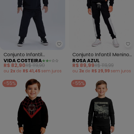
Vida Costeira - Conjunto Infan
Ro
Conjunto Infantil
Conjunto Infantil Menino
VIDA COSTEIRA
ROSA AZUL
Moletom Felpado com
Inverno Kangulu (Preto)
R$ 82,90
R$ 119,90
R$ 89,99
R$ 119,99
Urso (Preto)
ou
2x
de
R$ 41,45
sem
juros
ou
3x
de
R$ 29,99
sem
juros
-55%
-55%