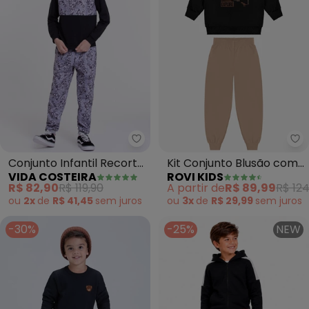
Vida Costeira - Conjunto Infanti
Ro
Conjunto Infantil Recorte
Kit Conjunto Blusão com
VIDA COSTEIRA
ROVI KIDS
Letrinhas (Preto)
Calça (Preto)
R$ 82,90
R$ 119,90
A partir de
R$ 89,99
R$ 124
ou
2x
de
R$ 41,45
sem
juros
ou
3x
de
R$ 29,99
sem
juros
-30%
-25%
NEW