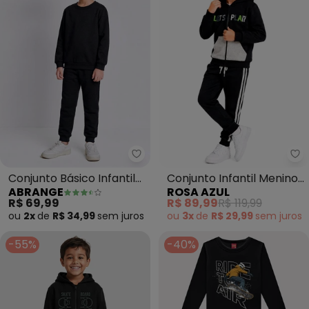
Abrange - Conjunto Básico Infan
Ro
Conjunto Básico Infantil
Conjunto Infantil Menino
ABRANGE
ROSA AZUL
Menino (Preto)
Inverno Let'S Play Preto
R$ 69,99
R$ 89,99
R$ 119,99
ou
2x
de
R$ 34,99
sem
juros
ou
3x
de
R$ 29,99
sem
juros
-55%
-40%