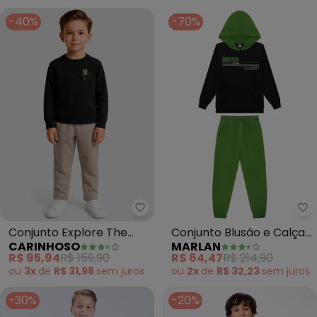
-40%
-70%
Carinhoso - Conjunto Explore T
Ma
Conjunto Explore The
Conjunto Blusão e Calça
CARINHOSO
MARLAN
World¿S Frontiers
em Malha Sport (Preto)
R$ 95,94
R$ 159,90
R$ 64,47
R$ 214,90
(Preto)
ou
3x
de
R$ 31,98
sem
juros
ou
2x
de
R$ 32,23
sem
juros
-30%
-20%