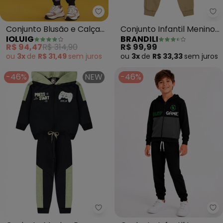
Ioluig - Conjunto Blusão e Calç
Br
Conjunto Blusão e Calça
Conjunto Infantil Menino
IOLUIG
BRANDILI
com Molecotton (Preto)
de Animais (Preto)
R$ 94,47
R$ 314,90
R$ 99,99
ou
3x
de
R$ 31,49
sem
juros
ou
3x
de
R$ 33,33
sem
juros
-46%
NEW
-46%
Rosa Azul - Conjunto Menino Pre
Ro