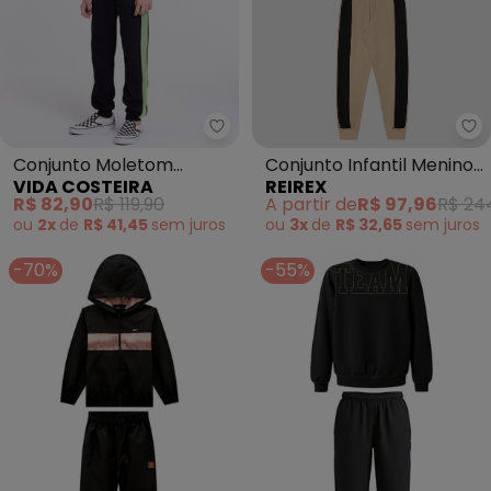
Re
Vida Costeira - Conjunto Moleto
Conjunto Infantil Menino
Conjunto Moletom
REIREX
VIDA COSTEIRA
Jaqueta Estampa Game
Infantil Faixa Neon
A partir de
R$ 97,96
R$ 24
R$ 82,90
R$ 119,90
e Calça (Preto)
(Preto)
ou
3x
de
R$ 32,65
sem
juros
ou
2x
de
R$ 41,45
sem
juros
-70%
-55%