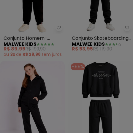
Malwee Kids - Conjunto Homem
Ma
Conjunto Homem-
Conjunto Skateboarding
MALWEE KIDS
MALWEE KIDS
Aranha® em Moletom
em Moletom (Preto)
R$ 89,95
R$ 199,90
R$ 53,95
R$ 119,90
(Preto)
ou
3x
de
R$ 29,98
sem
juros
-55%