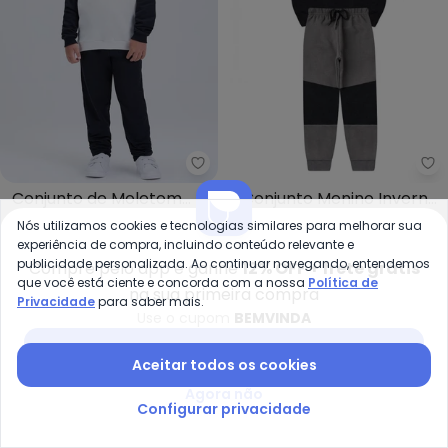
Vida Costeira - Conjunto de Mo
Ro
Conjunto de Moletom
Conjunto Menino Inverno
VIDA COSTEIRA
ROSA AZUL
Raglan com Aplique
Nyc Kangulu (Preto)
Nós utilizamos cookies e tecnologias similares para melhorar sua
R$ 82,90
R$ 119,90
R$ 89,99
R$ 119,99
(Preto)
experiência de compra, incluindo conteúdo relevante e
ou
2x
de
R$ 41,45
sem
juros
ou
3x
de
R$ 29,99
sem
juros
publicidade personalizada. Ao continuar navegando, entendemos
Compre pelo app e ganhe
12% OFF + frete grátis
que você está ciente e concorda com a nossa
Política de
na sua primeira compra
-44%
-30%
Privacidade
para saber mais.
Use o cupom
BEMVINDA
Baixar app Posthaus
Aceitar todos os cookies
Agora não
Configurar privacidade