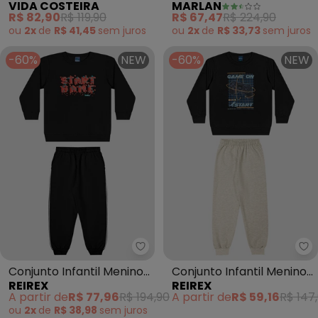
VIDA COSTEIRA
MARLAN
Pelinho (Preto) -
e Calça Microfibra
R$ 82,90
R$ 119,90
R$ 67,47
R$ 224,90
(Preto)
ou
2x
de
R$ 41,45
sem
juros
ou
2x
de
R$ 33,73
sem
juros
-60%
NEW
-60%
NEW
Reirex - Conjunto Infantil Meni
Re
Conjunto Infantil Menino
Conjunto Infantil Menino
REIREX
REIREX
com Blusão e Calça
Blusão Estampa Game e
A partir de
R$ 77,96
R$ 194,90
A partir de
R$ 59,16
R$ 147
(Preto)
Calça (Preto)
ou
2x
de
R$ 38,98
sem
juros