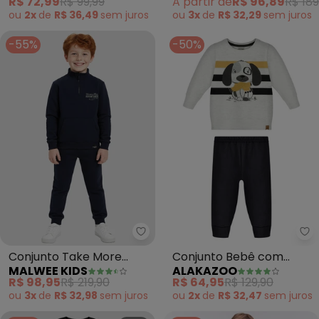
R$ 72,99
R$ 99,99
A partir de
R$ 96,89
R$ 189
(Preto)
(Preto)
ou
2x
de
R$ 36,49
sem
juros
ou
3x
de
R$ 32,29
sem
juros
-55%
-50%
Malwee Kids - Conjunto Take M
Al
Conjunto Take More
Conjunto Bebê com
MALWEE KIDS
ALAKAZOO
Adventures em
Blusão Estampado e
R$ 98,95
R$ 219,90
R$ 64,95
R$ 129,90
Moletinho (Preto)
Calça (Preto)
ou
3x
de
R$ 32,98
sem
juros
ou
2x
de
R$ 32,47
sem
juros