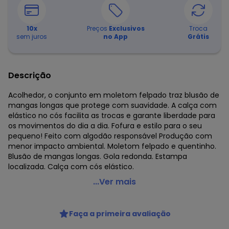
10
x
Preços
Exclusivos
Troca
sem juros
no App
Grátis
Descrição
Acolhedor, o conjunto em moletom felpado traz blusão de
mangas longas que protege com suavidade. A calça com
elástico no cós facilita as trocas e garante liberdade para
os movimentos do dia a dia. Fofura e estilo para o seu
pequeno! Feito com algodão responsável Produção com
menor impacto ambiental. Moletom felpado e quentinho.
Blusão de mangas longas. Gola redonda. Estampa
localizada. Calça com cós elástico.
Alakazoo - Conjunto Bebê Menino em Moletom Felpado
...Ver mais
Preto
Código do produto: 8483659
Faça a primeira avaliação
Fornecedor: LUNELLI COMERCIO DO VESTUARIO LTDA / CNPJ