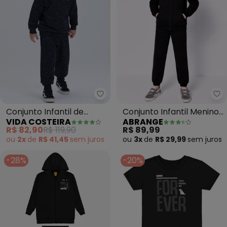
Vida Costeira - Conjunto Infant
Ab
Conjunto Infantil de
Conjunto Infantil Menino
VIDA COSTEIRA
ABRANGE
Inverno Moletom Jet
em Moletom (Preto)
R$ 82,90
R$ 119,90
R$ 89,99
(Preto)
ou
2x
de
R$ 41,45
sem
juros
ou
3x
de
R$ 29,99
sem
juros
-28%
-20%