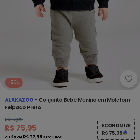
Alak
-50%
ALAKAZOO
-
Conjunto Bebê Menino em Moletom
Felpado Preto
R$ 151,90
ECONOMIZE
R$ 75,95
R$ 75,95
2x
R$ 37,98
ou
de
sem juros