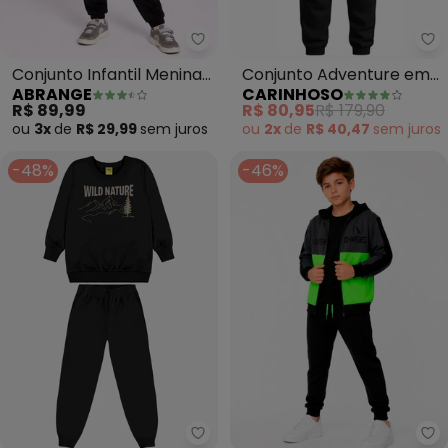
Abrange - Conjunto Infantil Me
Ca
Conjunto Infantil Menina
Conjunto Adventure em
ABRANGE
CARINHOSO
em Moletom (Preto)
Moletom (Preto)
R$ 89,99
R$ 80,95
R$ 179,90
ou
3x
de
R$ 29,99
sem
juros
ou
2x
de
R$ 40,47
sem
juros
-48%
-46%
Rovi Kids - Conjunto Blusão co
Ro