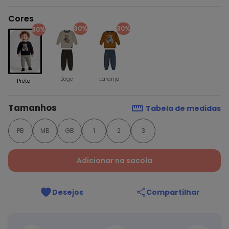
Cores
30%
30%
30%
Bege
Laranja
Preto
Tamanhos
Tabela de medidas
PB
MB
GB
1
2
3
Adicionar na sacola
Desejos
Compartilhar