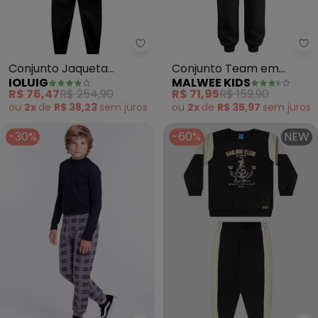
Ioluig - Conjunto Jaqueta Micro
Ma
Conjunto Jaqueta
Conjunto Team em
IOLUIG
MALWEE KIDS
Microfibra e Calça Taslon
Moletom (Preto)
R$ 76,47
R$ 254,90
R$ 71,95
R$ 159,90
(Preto)
ou
2x
de
R$ 38,23
sem
juros
ou
2x
de
R$ 35,97
sem
juros
-30%
-60%
NEW