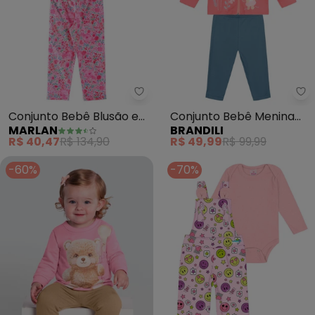
Marlan - Conjunto Bebê Blusão e
Br
Conjunto Bebê Blusão e
Conjunto Bebê Menina
MARLAN
BRANDILI
Legging Mini Floral (Rosa)
em Puff (Rosa)
R$ 40,47
R$ 134,90
R$ 49,99
R$ 99,99
-60%
-70%