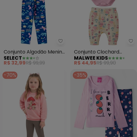
Select - Conjunto Algodão Meni
Ma
Conjunto Algodão Menina
Conjunto Clochard
SELECT
MALWEE KIDS
Blusa Longa e Calça
Casinhas (Rosa Claro)
R$ 32,99
R$ 99,99
R$ 44,95
R$ 99,90
(Rosa)
-70%
-35%