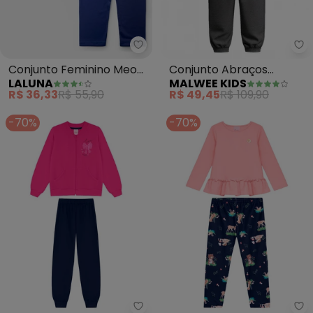
Laluna - Conjunto Feminino Meo
Ma
Conjunto Feminino Meow
Conjunto Abraços
LALUNA
MALWEE KIDS
(Pink)
Quentinhos em Moletom
R$ 36,33
R$ 55,90
R$ 49,45
R$ 109,90
(Rosa)
-70%
-70%