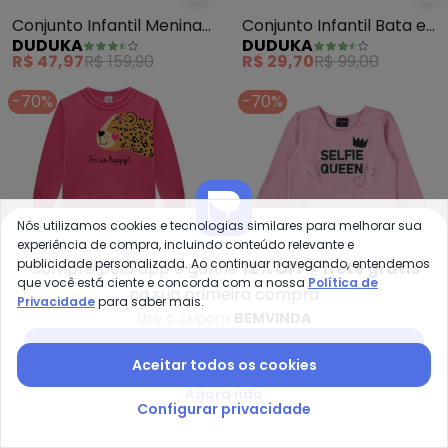
Duduka - Conjunto Infantil Meni
Du
Conjunto Infantil Menina
Conjunto Infantil Bata e
DUDUKA
DUDUKA
(Rosa)
Legging (Rosa)
R$ 47,97
R$ 159,90
R$ 29,70
R$ 99,00
-70%
-70%
Nós utilizamos cookies e tecnologias similares para melhorar sua
experiência de compra, incluindo conteúdo relevante e
publicidade personalizada. Ao continuar navegando, entendemos
Compre pelo app e ganhe
12% OFF + frete grátis
que você está ciente e concorda com a nossa
Política de
na sua primeira compra
Privacidade
para saber mais.
Use o cupom
BEMVINDA
Baixar app Posthaus
Aceitar todos os cookies
Marlan - Conjunto Bebê Blusão
Gu
Agora não
Conjunto Bebê Blusão e
Conjunto Infantil para
Configurar privacidade
MARLAN
GULOSEIMA
Calça em Moletom
Menina com (Rosa)
R$ 31,47
R$ 104,90
A partir de
R$ 47,97
R$ 159
(Rosa)