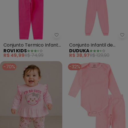
Rovi Kids - Conjunto Termico In
Du
Conjunto Termico Infantil
Conjunto Infantil de
ROVI KIDS
DUDUKA
Segunda Pele (Rosa)
Inverno (Rosa)
R$ 49,99
R$ 74,99
R$ 38,97
R$ 129,90
-70%
-32%