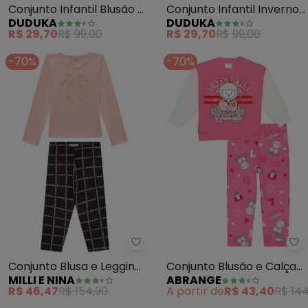
Conjunto Infantil Blusão e
Conjunto Infantil Inverno
DUDUKA
DUDUKA
Calça (Rosa)
(Rosa)
R$ 29,70
R$ 99,00
R$ 29,70
R$ 99,00
-70%
-70%
Milli e Nina - Conjunto Blusa e
Ab
Conjunto Blusa e Legging
Conjunto Blusão e Calça
MILLI E NINA
ABRANGE
em Tweed Luxo (Rosa)
Ovelha Baby (Rosa)
R$ 46,47
R$ 154,90
A partir de
R$ 43,40
R$ 144