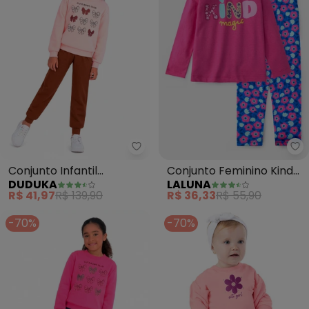
Duduka - Conjunto Infantil Est
La
Conjunto Infantil
Conjunto Feminino Kind
DUDUKA
LALUNA
Estampa Laço (Rosa)
Magic (Pink)
R$ 41,97
R$ 139,90
R$ 36,33
R$ 55,90
-70%
-70%