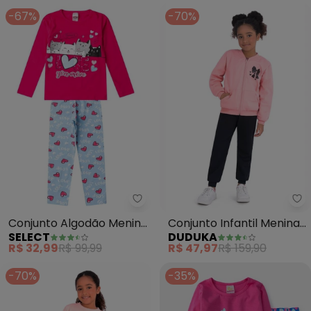
-67%
-70%
Select - Conjunto Algodão Meni
Du
Conjunto Algodão Menina
Conjunto Infantil Menina
SELECT
DUDUKA
Blusa Longa e Calça
(Rosa)
R$ 32,99
R$ 99,99
R$ 47,97
R$ 159,90
(Rosa)
-70%
-35%