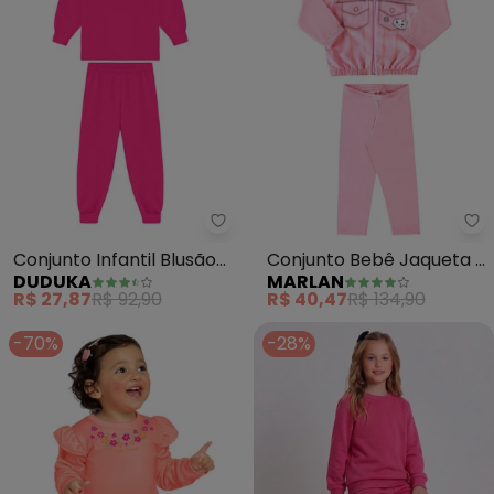
Duduka - Conjunto Infantil Blus
Ma
Conjunto Infantil Blusão
Conjunto Bebê Jaqueta e
DUDUKA
MARLAN
Urso (Rosa)
Legging Jeans Baby
R$ 27,87
R$ 92,90
R$ 40,47
R$ 134,90
(Rosa)
-70%
-28%