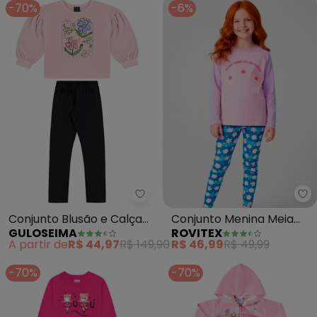
-70%
-6%
Guloseima - Conjunto Blusão e 
Ro
Conjunto Blusão e Calça
Conjunto Menina Meia
GULOSEIMA
ROVITEX
Legging (Rosa)
Estação Laluna (Rosa)
A partir de
R$ 44,97
R$ 149,90
R$ 46,99
R$ 49,99
-70%
-70%