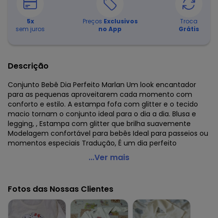
5
x
Preços
Exclusivos
Troca
sem juros
no App
Grátis
Descrição
Conjunto Bebê Dia Perfeito Marlan Um look encantador
para as pequenas aproveitarem cada momento com
conforto e estilo. A estampa fofa com glitter e o tecido
macio tornam o conjunto ideal para o dia a dia. Blusa e
legging, , Estampa com glitter que brilha suavemente
Modelagem confortável para bebês Ideal para passeios ou
momentos especiais Tradução, É um dia perfeito
Marlan - Conjunto Blusa e Legging Advance Rosa
...Ver mais
Código do produto: 7917364
Modelagem: Ampla
Fotos das Nossas Clientes
Fornecedor: MARLAN MALHAS LTDA / CNPJ 81.000.580/0001-
19
Feito: Brasil