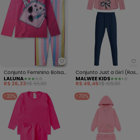
Laluna - Conjunto Feminino Bols
Ma
Conjunto Feminino Bolsa
Conjunto Just a Girl (Rosa
LALUNA
MALWEE KIDS
Ursinho (Pink)
Claro)
R$ 36,33
R$ 55,90
R$ 49,45
R$ 109,90
-33%
-70%