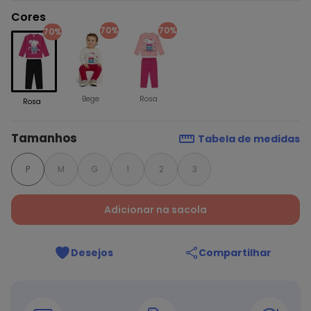
Cores
70%
70%
70%
Bege
Rosa
Rosa
Tamanhos
Tabela de medidas
P
M
G
1
2
3
Adicionar na sacola
Desejos
Compartilhar