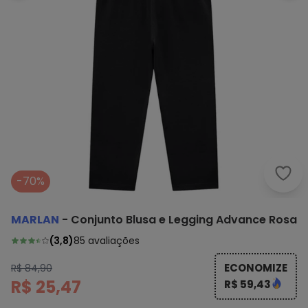
Marl
-70%
MARLAN
-
Conjunto Blusa e Legging Advance Rosa
(
3,8
)
85
avaliações
ECONOMIZE
R$ 84,90
R$ 25,47
R$ 59,43