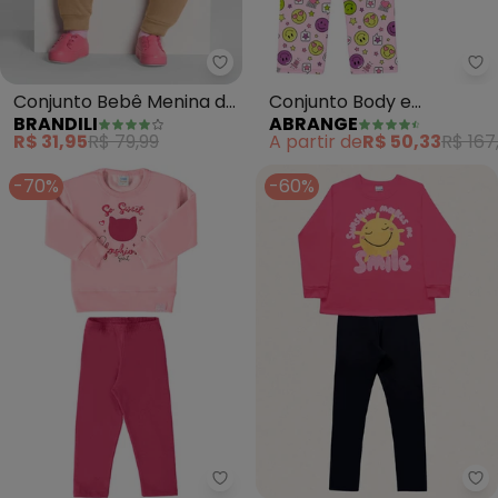
Brandili - Conjunto Bebê Menina
Ab
Conjunto Bebê Menina de
Conjunto Body e
BRANDILI
ABRANGE
Ursinho (Rosa)
Jardineira Neon Baby
R$ 31,95
R$ 79,99
A partir de
R$ 50,33
R$ 167
(Rosa)
-70%
-60%
Marlan - Conjunto Bebê Blusão 
Fa