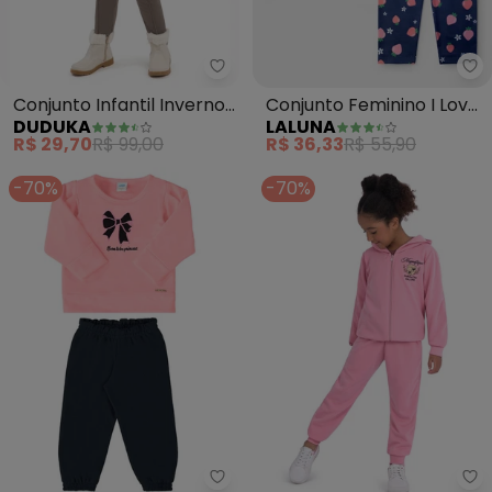
Duduka - Conjunto Infantil Inve
La
Conjunto Infantil Inverno
Conjunto Feminino I Love
DUDUKA
LALUNA
(Rosa)
You (Rosa)
R$ 29,70
R$ 99,00
R$ 36,33
R$ 55,90
-70%
-70%
Marlan - Conjunto Bebê Blusão 
Du