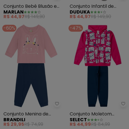
Conjunto Bebê Blusão e
Conjunto Infantil de
MARLAN
DUDUKA
Calça Laço Baby (Rosa)
Inverno (Rosa)
R$ 44,97
R$ 149,90
R$ 44,97
R$ 149,90
-60%
-47%
Brandili - Conjunto Menina de C
Se
Conjunto Menina de
Conjunto Moletom
BRANDILI
SELECT
Coelhinho (Rosa)
Menina Jaqueta e Calça
R$ 29,95
R$ 74,99
R$ 44,99
R$ 84,99
(Rosa)