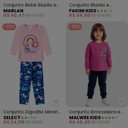
Conjunto Bebê Blusão e
Conjunto Blusão e
MARLAN
FAKINI KIDS
Legging Sweet Baby
Legging (Rosa)
R$ 40,47
R$ 134,90
R$ 49,96
R$ 124,90
(Rosa)
-75%
-55%
Select - Conjunto Algodão Meni
Ma
Conjunto Algodão Menina
Conjunto Brincadeira em
SELECT
MALWEE KIDS
Blusa Longa e Calça
Moletom (Rosa Escuro)
R$ 24,99
R$ 99,99
R$ 49,45
R$ 109,90
(Rosa)