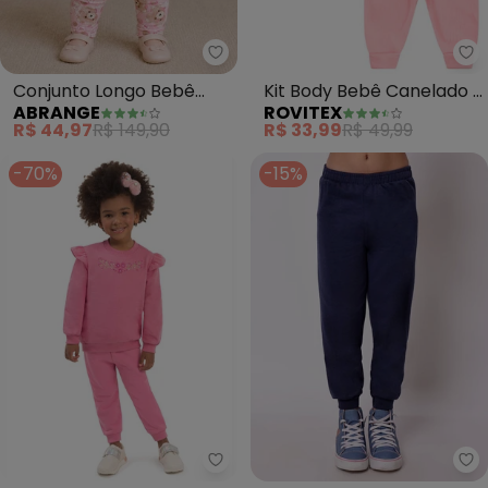
Abrange - Conjunto Longo Bebê
Ro
Conjunto Longo Bebê
Kit Body Bebê Canelado 2
ABRANGE
ROVITEX
Menina Ursa (Rosa)
Peças (Rosa)
R$ 44,97
R$ 149,90
R$ 33,99
R$ 49,99
-70%
-15%
Duduka - Conjunto Infantil Blus
To