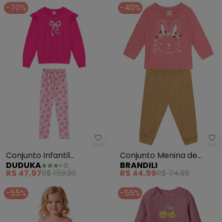
-70%
-40%
Duduka - Conjunto Infantil Mol
Br
Conjunto Infantil
Conjunto Menina de
DUDUKA
BRANDILI
Moletom (Rosa)
Coelhinho (Rosa)
R$ 47,97
R$ 159,90
R$ 44,99
R$ 74,99
-55%
-55%