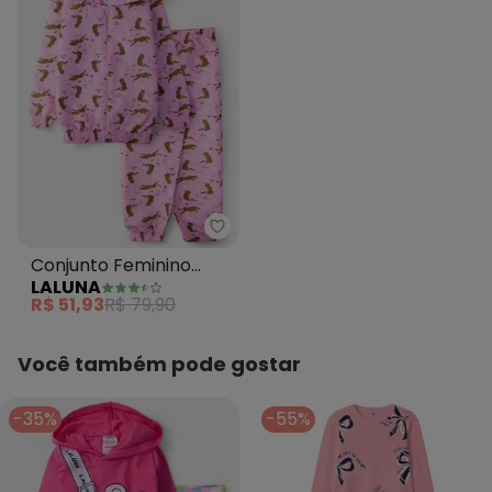
Laluna - Conjunto Feminino Cor
Conjunto Feminino
LALUNA
Corta Vento Oncinhas
R$ 51,93
R$ 79,90
Rosa
Você também pode gostar
-35%
-55%