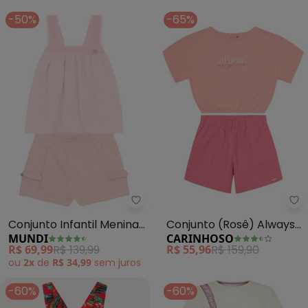
-50%
-65%
Mundi - Conjunto Infantil Menin
Ca
Conjunto Infantil Menina
Conjunto (Rosê) Always
MUNDI
CARINHOSO
Detalhado (Rosa)
Stylish Cropped Menina
R$ 69,99
R$ 139,99
R$ 55,96
R$ 159,90
ou
2x
de
R$ 34,99
sem
juros
-60%
-60%