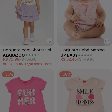
Alakazoo - Conjunto com Shorts
Up
Conjunto com Shorts Saia
Conjunto Bebê Menina
ALAKAZOO
UP BABY
e Blusa Estampada
em Suedine (Rosa)
R$ 75,96
R$ 189,90
R$ 52,46
R$ 149,90
(Rosa)
ou
2x
de
R$ 37,98
sem
juros
-55%
-60%