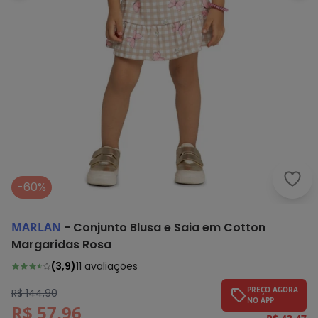
Marl
-60%
MARLAN
-
Conjunto Blusa e Saia em Cotton
Margaridas Rosa
(
3,9
)
11
avaliações
PREÇO AGORA
R$ 144,90
NO APP
R$ 57,96