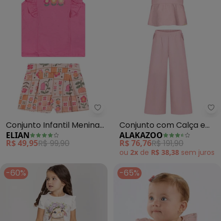
Elian - Conjunto Infantil Menin
Al
Conjunto Infantil Menina
Conjunto com Calça e
ELIAN
ALAKAZOO
Floral com Babados
Blusa Bordada de Alças
R$ 49,95
R$ 99,90
R$ 76,76
R$ 191,90
(Rosa)
(Rosa)
ou
2x
de
R$ 38,38
sem
juros
-60%
-65%