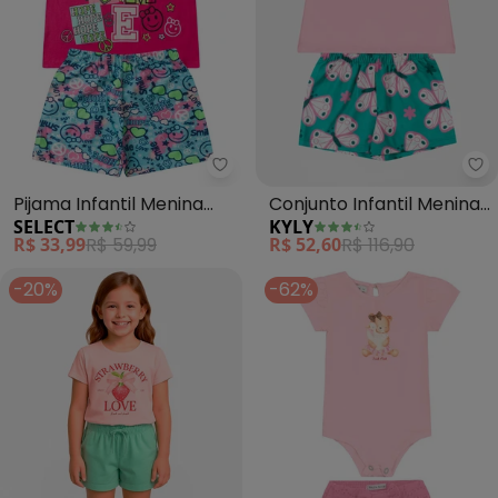
Select - Pijama Infantil Menina
Ky
Pijama Infantil Menina
Conjunto Infantil Menina
SELECT
KYLY
Curto Algodão (Rosa)
Borboletas (Rosa)
R$ 33,99
R$ 59,99
R$ 52,60
R$ 116,90
-20%
-62%