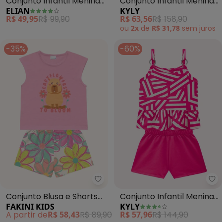
Conjunto Infantil Menina
Conjunto Infantil Menina
ELIAN
KYLY
Sport (Rosa)
Sol (Rosa)
R$ 49,95
R$ 99,90
R$ 63,56
R$ 158,90
ou
2x
de
R$ 31,78
sem
juros
-35%
-60%
Fakini Kids - Conjunto Blusa e S
Ky
Conjunto Blusa e Shorts
Conjunto Infantil Menina
FAKINI KIDS
KYLY
(Rosa)
Formas Geométricas
A partir de
R$ 58,43
R$ 89,90
R$ 57,96
R$ 144,90
(Rosa)