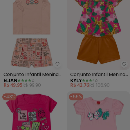
Elian - Conjunto Infantil Menina
Ky
Conjunto Infantil Menina
Conjunto Infantil Menina
ELIAN
KYLY
Floral Babados (Rosa)
Bichinhos (Rosa)
R$ 49,95
R$ 99,90
R$ 42,76
R$ 106,90
-43%
-55%