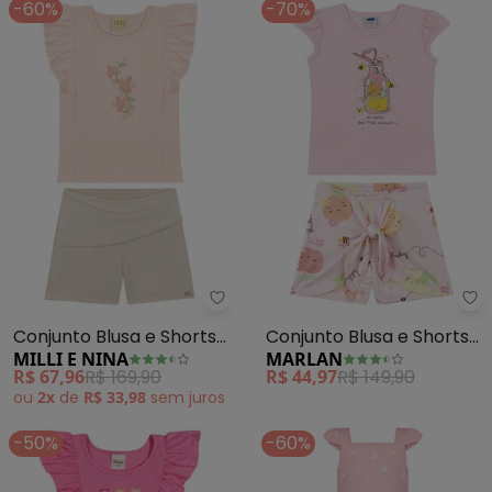
-60%
-70%
Milli e Nina - Conjunto Blusa e S
Ma
Conjunto Blusa e Shorts
Conjunto Blusa e Shorts
MILLI E NINA
MARLAN
(Rosa)
Salada de Frutas (Rosa)
R$ 67,96
R$ 169,90
R$ 44,97
R$ 149,90
ou
2x
de
R$ 33,98
sem
juros
-50%
-60%