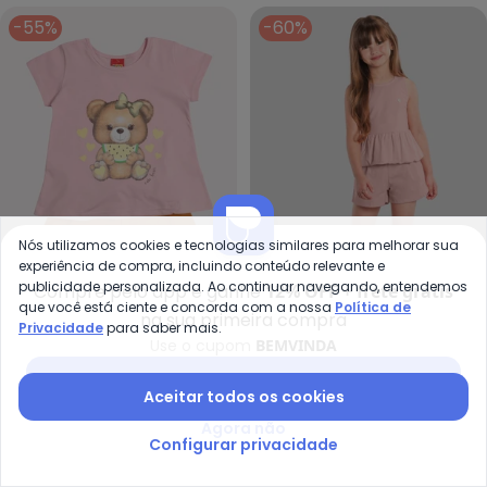
-55%
-60%
Nós utilizamos cookies e tecnologias similares para melhorar sua
experiência de compra, incluindo conteúdo relevante e
publicidade personalizada. Ao continuar navegando, entendemos
Compre pelo app e ganhe
12% OFF + frete grátis
que você está ciente e concorda com a nossa
Política de
na sua primeira compra
Kyly - Conjunto Infantil Menina 
Mu
Privacidade
para saber mais.
Use o cupom
BEMVINDA
Conjunto Infantil Menina
Conjunto Infantil Menina
KYLY
MUNDI
Ursinho (Rosa)
Balonê (Rosa)
Baixar app Posthaus
R$ 38,20
R$ 84,90
R$ 67,99
R$ 169,99
Aceitar todos os cookies
ou
2x
de
R$ 33,99
sem
juros
Agora não
Configurar privacidade
-65%
-64%