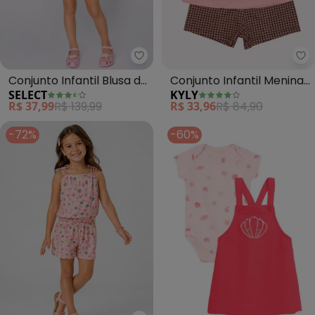
Select - Conjunto Infantil Blusa
Ky
Conjunto Infantil Blusa de
Conjunto Infantil Menina
SELECT
KYLY
Alça e Short (Rosa)
Abelha (Rosa)
R$ 37,99
R$ 139,99
R$ 33,96
R$ 84,90
-72%
-60%