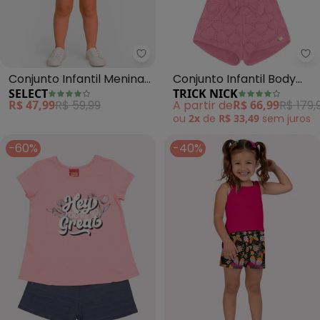
Select - Conjunto Infantil Meni
Tr
Conjunto Infantil Menina
Conjunto Infantil Body
SELECT
TRICK NICK
Blusa com Shorts (Rosa)
com Shorts (Rosa)
R$ 47,99
R$ 59,99
A partir de
R$ 66,99
R$ 179,
ou
2x
de
R$ 33,49
sem
juros
-60%
-40%