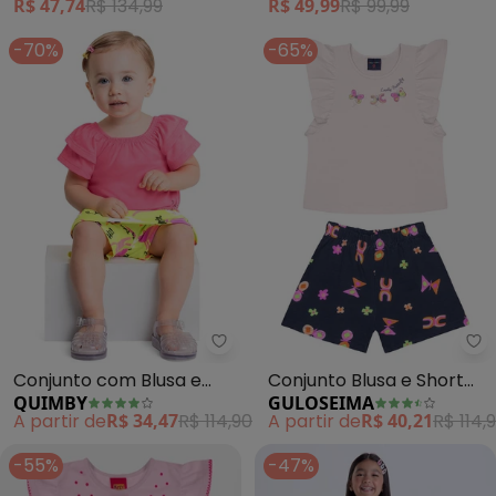
R$ 47,74
R$ 134,99
R$ 49,99
R$ 99,99
-70%
-65%
Quimby - Conjunto com Blusa e
Gu
Conjunto com Blusa e
Conjunto Blusa e Short
QUIMBY
GULOSEIMA
Saia para Bebê (Rosa)
em Cotton (Rosa)
A partir de
R$ 34,47
R$ 114,90
A partir de
R$ 40,21
R$ 114,
-55%
-47%