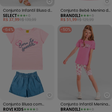
Select - Conjunto Infantil Blusa
Br
Conjunto Infantil Blusa de
Conjunto Bebê Menina de
SELECT
BRANDILI
Alça e Short (Rosa)
Conchinha (Rosa)
R$ 37,99
R$ 139,99
R$ 51,99
R$ 129,99
-64%
-50%
Rovi Kids - Conjunto Blusa com 
Br
Conjunto Blusa com
Conjunto Infantil Menina
ROVI KIDS
BRANDILI
Shorts Feminino (Rosa)
com Strass (Rosa)