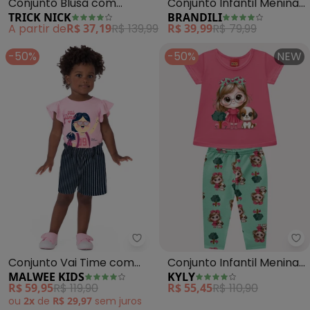
Conjunto Blusa com
Conjunto Infantil Menina
TRICK NICK
BRANDILI
Shorts (Rosa)
de Coqueiros (Rosa)
A partir de
R$ 37,19
R$ 139,99
R$ 39,99
R$ 79,99
-50%
-50%
NEW
Malwee Kids - Conjunto Vai Ti
Ky
Conjunto Vai Time com
Conjunto Infantil Menina
MALWEE KIDS
KYLY
Bordado (Rosa Claro)
Estampa (Rosa)
R$ 59,95
R$ 119,90
R$ 55,45
R$ 110,90
ou
2x
de
R$ 29,97
sem
juros