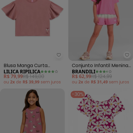
Lilica Ripilica - Blusa Manga Curt
Br
Blusa Manga Curta
Conjunto Infantil Menina
LILICA RIPILICA
BRANDILI
Infantil (Rosa)
Tropical (Rosa)
R$ 79,99
R$ 149,00
R$ 62,99
R$ 124,99
ou
2x
de
R$ 39,99
sem
juros
ou
2x
de
R$ 31,49
sem
juros
-30%