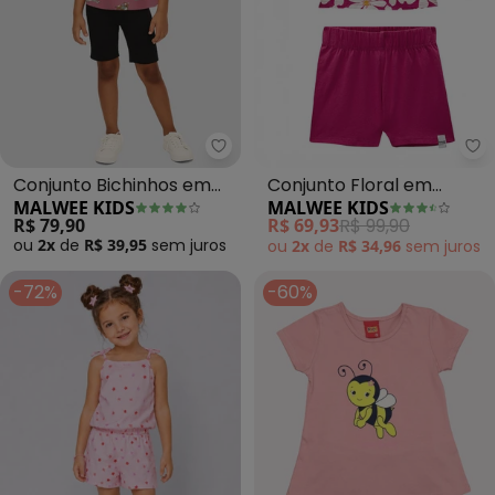
Malwee Kids - Conjunto Bichinh
Ma
Conjunto Bichinhos em
Conjunto Floral em
MALWEE KIDS
MALWEE KIDS
Malha (Rosê)
Cotton (Rosa)
R$ 79,90
R$ 69,93
R$ 99,90
ou
2x
de
R$ 39,95
sem
juros
ou
2x
de
R$ 34,96
sem
juros
-72%
-60%