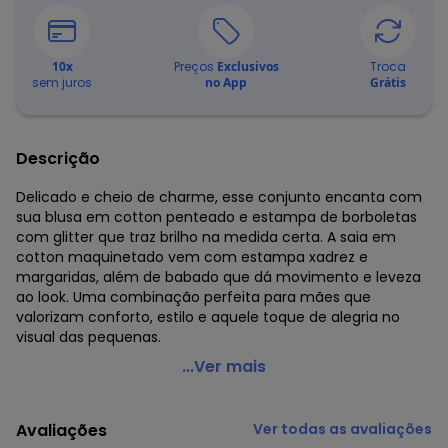
10
x
Preços
Exclusivos
Troca
sem juros
no App
Grátis
Descrição
Delicado e cheio de charme, esse conjunto encanta com
sua blusa em cotton penteado e estampa de borboletas
com glitter que traz brilho na medida certa. A saia em
cotton maquinetado vem com estampa xadrez e
margaridas, além de babado que dá movimento e leveza
ao look. Uma combinação perfeita para mães que
valorizam conforto, estilo e aquele toque de alegria no
visual das pequenas.
Marlan - Conjunto Blusa e Saia em Cotton Margaridas
...Ver mais
Rosa
Código do produto: 8020951
Avaliações
Ver todas as avaliações
Comprimento da Manga: Curta