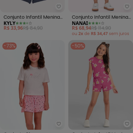
Kyly - Conjunto Infantil Menina 
Na
Conjunto Infantil Menina
Conjunto Infantil Menina
KYLY
NANAI
Lettering (Rosa)
Estampa (Rosa)
R$ 33,96
R$ 84,90
R$ 68,94
R$ 114,90
ou
2x
de
R$ 34,47
sem
juros
-73%
-50%
Trick Nick - Conjunto Blusa com
Br