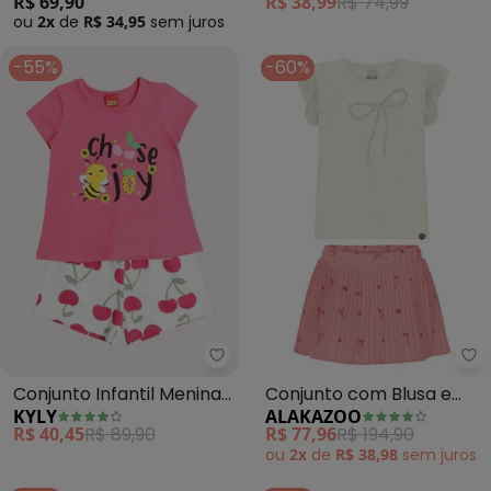
R$ 69,90
R$ 38,99
R$ 74,99
ou
2x
de
R$ 34,95
sem
juros
-55%
-60%
Kyly - Conjunto Infantil Menina 
Al
Conjunto Infantil Menina
Conjunto com Blusa e
KYLY
ALAKAZOO
Abelhinha (Pink)
Saia Shorts Plissada
R$ 40,45
R$ 89,90
R$ 77,96
R$ 194,90
(Rosa)
ou
2x
de
R$ 38,98
sem
juros