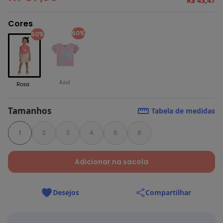
R$ 43,47
Cores
60%
60%
Azul
Rosa
Tamanhos
Tabela de medidas
1
2
3
4
6
8
Adicionar na sacola
Desejos
Compartilhar