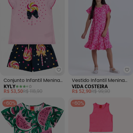
Kyly - Conjunto Infantil Menina P
Vi
Conjunto Infantil Menina
Vestido Infantil Menina
KYLY
VIDA COSTEIRA
Pirulito (Rosa)
Estampa Babados (Rosa)
R$ 53,50
R$ 118,90
R$ 52,90
R$ 99,90
-60%
-60%