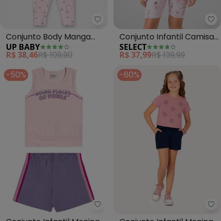
Up Baby - Conjunto Body Manga
Se
Conjunto Body Manga
Conjunto Infantil Camisa
UP BABY
SELECT
Curta e Calça
com Ciclista (Rosa)
R$ 38,46
R$ 109,90
R$ 37,99
R$ 139,99
Cachorrinho (Rosa
Candy)
-50%
-60%
Elian - Conjunto Infantil Menina
Ky