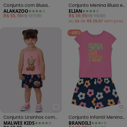
Conjunto com Blusa
Conjunto Menina Blusa e
ALAKAZOO
ELIAN
Bordada e Shorts Saia
Saia Floral (Rosa)
R$ 55,16
R$ 137,90
R$ 59,95
R$ 119,90
(Rosa)
ou
2x
de
R$ 29,97
sem
juros
-48%
Malwee Kids - Conjunto Ursinho
Br
Conjunto Ursinhos com
Conjunto Infantil Menina
MALWEE KIDS
BRANDILI
Glitter (Rosa)
de Flores em Puff (Rosa)