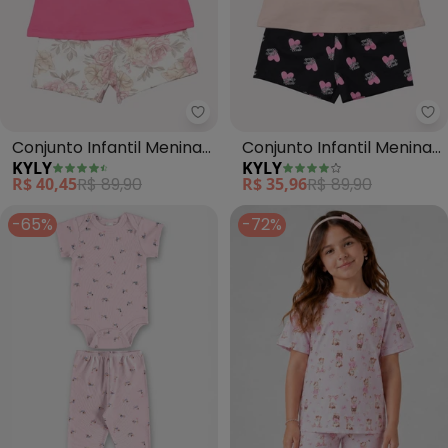
Kyly - Conjunto Infantil Menina 
Ky
Conjunto Infantil Menina
Conjunto Infantil Menina
KYLY
KYLY
Lettering (Rosa)
Smile (Rosa)
R$ 40,45
R$ 89,90
R$ 35,96
R$ 89,90
-65%
-72%