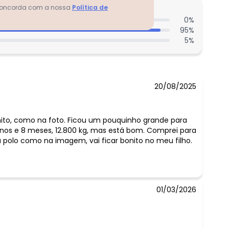
 concorda com a nossa
Política de
entes acharam do comprimento?
0
%
95
%
5
%
20/08/2025
ito, como na foto. Ficou um pouquinho grande para
os e 8 meses, 12.800 kg, mas está bom. Comprei para
polo como na imagem, vai ficar bonito no meu filho.
01/03/2026