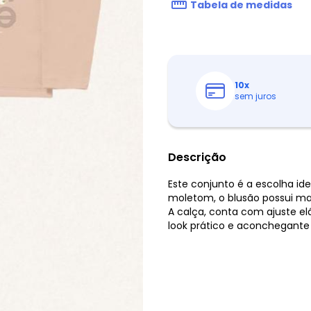
Tabela de medidas
10
x
sem juros
Descrição
Este conjunto é a escolha id
moletom, o blusão possui ma
A calça, conta com ajuste el
look prático e aconchegante