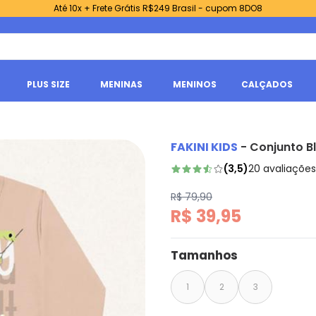
Até 10x + Frete Grátis R$249 Brasil - cupom 8DO8
PLUS SIZE
MENINAS
MENINOS
CALÇADOS
FAKINI KIDS
-
Conjunto B
(
3,5
)
20
avaliações
R$ 79,90
R$ 39,95
Tamanhos
1
2
3