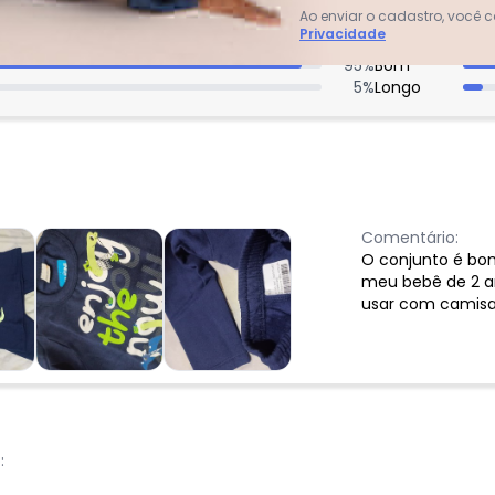
Ao enviar o cadastro, você
acharam da largura?
O que as cli
Privacidade
0
%
Curto
95
%
Bom
5
%
Longo
Comentário:
O conjunto é bon
meu bebê de 2 an
usar com camisa 
: