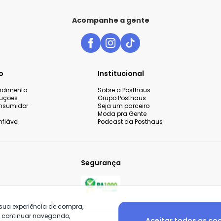
Acompanhe a gente
o
Institucional
endimento
Sobre a Posthaus
luções
Grupo Posthaus
nsumidor
Seja um parceiro
Moda pra Gente
fiável
Podcast da Posthaus
Segurança
 sua experiência de compra,
o continuar navegando,
Aceitar todos os co