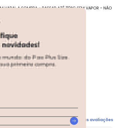
M VARAL A SOMBRA ¿ PASSAR ATÉ 110°C SEM VAPOR - NÃO
N/D*
N/D*
R$ 39,95
R$ 39,95
R$ 33,95
R$ 31,96
R$ 35,95
Ver todas as avaliações