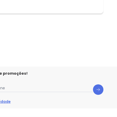
 e promoções!
one
cidade