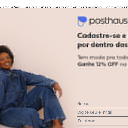
O ATÉ 40ºC - NÃO ALVEJAR ¿ NÃO SECAR EM TAMBOR ¿ SECAGEM E
gum dia do mês, para o menor tamanho disponível.
Nome
Digite seu e-mail
Telefone