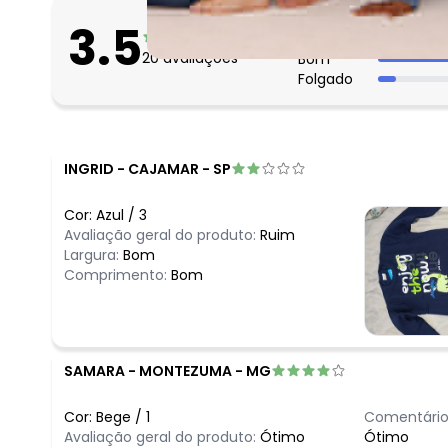
O que as clientes 
3.5
Apertado
20
avaliações
Bom
Folgado
INGRID
-
CAJAMAR - SP
Cor:
Azul
/
3
Avaliação geral do produto:
Ruim
Largura:
Bom
Comprimento:
Bom
SAMARA
-
MONTEZUMA - MG
Cor:
Bege
/
1
Comentário
Avaliação geral do produto:
Ótimo
Ótimo