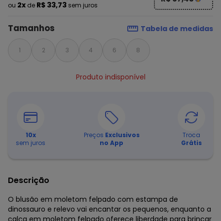
2x
R$ 33,73
ou
de
sem juros
Tamanhos
Tabela de medidas
1
2
3
4
6
8
Produto indisponível
10
x
Preços
Exclusivos
Troca
sem juros
no App
Grátis
Descrição
O blusão em moletom felpado com estampa de
dinossauro e relevo vai encantar os pequenos, enquanto a
calça em moletom felpado oferece liberdade para brincar