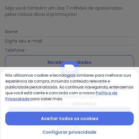
Seja você também um dos 7 milhões de apaixonados
pelas nossas dicas e promoções!
Nome
Digite seu e-mail
Telefone
Receber novidades
Nós utilizamos cookies e tecnologias similares para melhorar sua
Ao enviar o cadastro, você concorda com a nossa
Política
experiência de compra, incluindo conteúdo relevante e
de Privacidade
publicidade personalizada. Ao continuar navegando, entendemos
Compre pelo app e ganhe
12% OFF + frete grátis
que você está ciente e concorda com a nossa
Política de
na sua primeira compra
Privacidade
para saber mais.
Use o cupom
BEMVINDA
Posthaus é uma marca da Posthaus Ltda / CNPJ:
Baixar app Posthaus
Aceitar todos os cookies
80.462.138/0001-41
Endereço: Rua Werner Duwe, 202 Bairro Badenfurt -
Agora não
89.070-700 - Blumenau/SC
Configurar privacidade