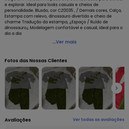
e explorar. Ideal para looks casuais e cheios de
personalidade. Blusão, cor CZ0035 , / Demais cores, Calça,
Estampa com relevo, dinossauro divertido e cheio de
charme Tradução da estampa, ¿Espaço / Ruído de
dinossauro¿ Modelagem confortável e casual, ideal para o
dia a dia
Marlan - Conjunto Blusão e Calça em Moletom Amarelo
...Ver mais
Código do produto: 7920024
Modelagem: Ampla
Fotos das Nossas Clientes
Fornecedor: MARLAN MALHAS LTDA / CNPJ 81.000.580/0001-
19
Feito: Brasil
Cuidados para conservação do produto: Lavar com cores
Similares, utilizar tecido para passar, não utilizar
branqueadores ópticos
Tecido: Moletom
Composição: calça: 100% algodãoblusão: 100%
algodãoblusão: cor:cz0035 95% algodão 5%
poliésterdemais cores: 100% algodão
Avaliações
Ver todas as avaliações
Histórico de preços