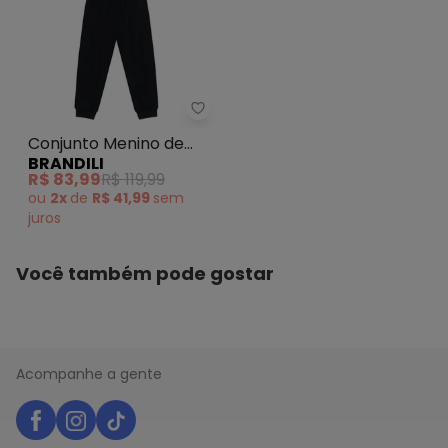
Brandili - Conjunto Menino de D
Conjunto Menino de
BRANDILI
Dinossauro Verde
R$ 83,99
R$ 119,99
ou
2x
de
R$ 41,99
sem
juros
Você também pode gostar
Acompanhe a gente