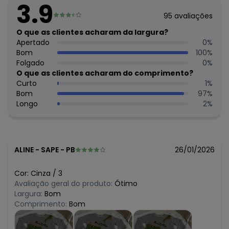
3.9
O preço apresentado abaixo é o menor oferecido em
95
avaliações
algum dia do mês, para o menor tamanho disponível.
N/D*
O que as clientes acharam da largura?
agosto/2026
N/D*
Apertado
0
%
julho/2026
N/D*
Bom
100
%
junho/2026
R$ 40,47
Folgado
0
%
maio/2026
R$ 26,98
O que as clientes acharam do comprimento?
abril/2026
R$ 26,98
Curto
1
%
março/2026
R$ 40,47
Bom
97
%
fevereiro/2026
Longo
2
%
ALINE
-
SAPE - PB
26/01/2026
Cor:
Cinza
/
3
Avaliação geral do produto:
Ótimo
Largura:
Bom
Comprimento:
Bom