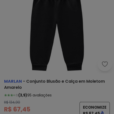
Marl
MARLAN
-
Conjunto Blusão e Calça em Moletom
Amarelo
(
3,9
)
95
avaliações
R$ 134,90
ECONOMIZE
R$ 67,45
R$ 67,45