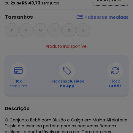
2x
R$ 43,73
ou
de
sem juros
Tamanhos
Tabela de medidas
P
M
G
1
2
3
Produto indisponível
10
x
Preços
Exclusivos
Troca
sem juros
no App
Grátis
Descrição
O Conjunto Bebê com Blusão e Calça em Malha Alfaiataria
Dupla é a escolha perfeita para os pequenos ficarem
estilosos e confortáveis no dia a dia. Com detalhes