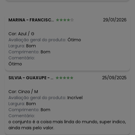
O preço apresentado abaixo é o menor oferecido em
algum dia do mês, para o menor tamanho disponível.
N/D*
agosto/2026
N/D*
julho/2026
MARINA
-
FRANCISCO SANTOS - PI
29/01/2026
N/D*
junho/2026
N/D*
maio/2026
Cor:
Azul
/
G
N/D*
abril/2026
Avaliação geral do produto:
Ótimo
N/D*
março/2026
Largura:
Bom
N/D*
fevereiro/2026
Comprimento:
Bom
Comentário:
Ótimo
SILVIA
-
GUAXUPE - MG
25/09/2025
Cor:
Cinza
/
M
Avaliação geral do produto:
Incrível
Largura:
Bom
Comprimento:
Bom
Comentário:
o conjunto é a coisa mais linda do mundo, super indico,
ainda mais pelo valor.