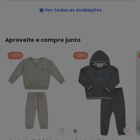
Ver todas as avaliações
Aproveite e compre junto
-40%
-38%
Colorittá - Conjunto Bebê Men
Pulla