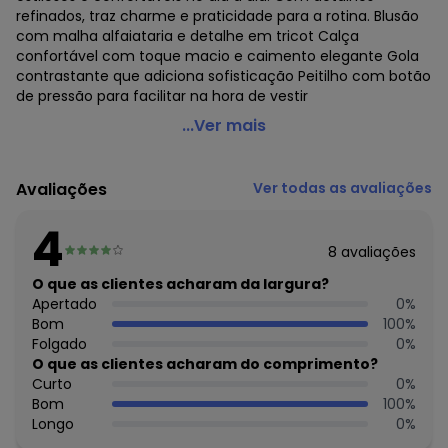
refinados, traz charme e praticidade para a rotina. Blusão
com malha alfaiataria e detalhe em tricot Calça
confortável com toque macio e caimento elegante Gola
contrastante que adiciona sofisticação Peitilho com botão
de pressão para facilitar na hora de vestir
Ioluig - Conjunto Blusão e Calça Malha Alfaiataria Cinza
...Ver mais
Código do produto: 7924963
Modelagem: Ampla
Avaliações
Ver todas as avaliações
Fornecedor: MARLAN MALHAS LTDA / CNPJ 81.000.580/0001-
19
4
Feito: Brasil
8
avaliações
Cuidados para conservação do produto: Lavar com cores
Similares, utilizar tecido para passar, não utilizar
O que as clientes acharam da largura?
branqueadores ópticos
Apertado
0
%
Tecido: Tricot
Bom
100
%
Composição: CALÇA: 92% Algodão 8% Poliéster PARTE
Folgado
0
%
SUPERIOR: 92% Algodão 8% Poliéster PARTE INFERIOR: 100%
O que as clientes acharam do comprimento?
Poliéster GOLA: 97% Algodão 3% Elastano
Curto
0
%
Bom
100
%
Histórico de preços
Longo
0
%