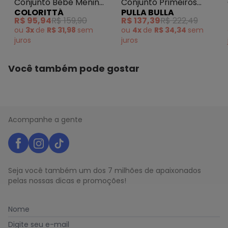
Conjunto Bebê Menino
Conjunto Primeiros
COLORITTÁ
PULLA BULLA
Moletom Ponto Roma
Passos Menino
R$ 95,94
R$ 159,90
R$ 137,39
R$ 222,49
Cinza
Moletom Cinza
ou
3x
de
R$ 31,98
sem
ou
4x
de
R$ 34,34
sem
juros
juros
Você também pode gostar
Acompanhe a gente
Seja você também um dos 7 milhões de apaixonados
pelas nossas dicas e promoções!
Nome
Digite seu e-mail