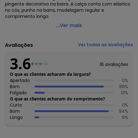
pingente decorativo na barra. A calça conta com elástico
no cós, punho na barra, modelagem regular e
comprimento longo.
Fakini Kids - Conjunto Blusão e Calça Rosa
...Ver mais
Código do produto: 7683930
Modelagem: Ampla
Avaliações
Ver todas as avaliações
Comprimento da Manga: Longa
Comprimento: Longo
3.6
Cintura: Baixa
16
avaliações
Decote Frente : Redondo
Decote Costas: Redondo
O que as clientes acharam da largura?
Fornecedor: FAKINI MALHAS LTDA / CNPJ 50.821.880/0018-8
Apertado
0
%
Feito: Brasil
Bom
88
%
Cuidados para conservação do produto: LAVAGEM A MÃO
Folgado
13
%
ATÉ 40ºC - NÃO ALVEJAR ¿ NÃO SECAR EM TAMBOR ¿
O que as clientes acharam do comprimento?
SECAGEM EM VARAL A SOMBRA ¿ PASSAR ATÉ 110°C SEM
Curto
0
%
VAPOR - NÃO LIMPAR A SECO.
Bom
94
%
Observação: Silk com glitter
Longo
6
%
- Pingente
Tecido: Moletinho linho
Composição: BLUSAO E CALCA 50,15% POLIESTER 41%