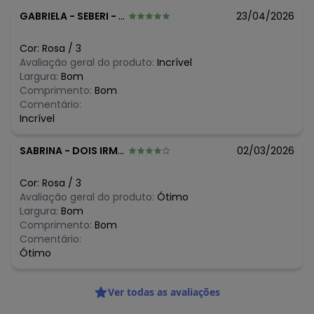
ALGODAO 8,85% LINHO
GABRIELA
-
SEBERI - RS
23/04/2026
Histórico de preços
Cor:
Rosa
/
3
O preço apresentado abaixo é o menor oferecido em
Avaliação geral do produto:
Incrível
algum dia do mês, para o menor tamanho disponível.
Largura:
Bom
N/D*
agosto/2026
Comprimento:
Bom
N/D*
julho/2026
Comentário:
N/D*
junho/2026
Incrível
N/D*
maio/2026
R$ 64,95
abril/2026
SABRINA
-
DOIS IRMAOS - RS
02/03/2026
R$ 51,96
março/2026
R$ 58,45
fevereiro/2026
Cor:
Rosa
/
3
Avaliação geral do produto:
Ótimo
Largura:
Bom
Comprimento:
Bom
Comentário:
Ótimo
Ver todas as avaliações