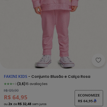
Faki
FAKINI KIDS
-
Conjunto Blusão e Calça Rosa
(
3,6
)
16
avaliações
R$ 129,90
ECONOMIZE
R$ 64,95
R$ 64,95
2x
R$ 32,48
ou
de
sem juros