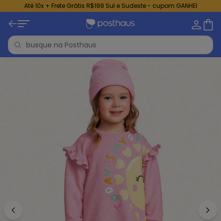
Até 10x + Frete Grátis R$199 Sul e Sudeste - cupom GANHEI