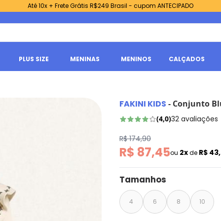
Até 10x + Frete Grátis R$249 Brasil - cupom ANTECIPADO
PLUS SIZE
MENINAS
MENINOS
CALÇADOS
FAKINI KIDS
-
Conjunto Bl
(
4,0
)
32
avaliações
R$ 174,90
R$ 87,45
2x
R$ 43
ou
de
Tamanhos
4
6
8
10