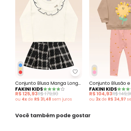
Fakini Kids - Conjunto 
Conjunto Blusa Manga Longa
Conjunto Blusão e
FAKINI KIDS
FAKINI KIDS
e Shorts Bege
Bege
R$ 125,93
R$ 179,90
R$ 104,93
R$ 149,9
ou
4x
de
R$ 31,48
sem
juros
ou
3x
de
R$ 34,97
s
Você também pode gostar