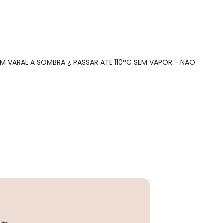
M VARAL A SOMBRA ¿ PASSAR ATÉ 110°C SEM VAPOR - NÃO
N/D*
N/D*
N/D*
N/D*
R$ 74,33