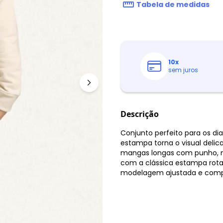
Tabela de medidas
10
x
sem juros
Descrição
Conjunto perfeito para os d
estampa torna o visual delic
mangas longas com punho, m
com a clássica estampa rotat
modelagem ajustada e comp