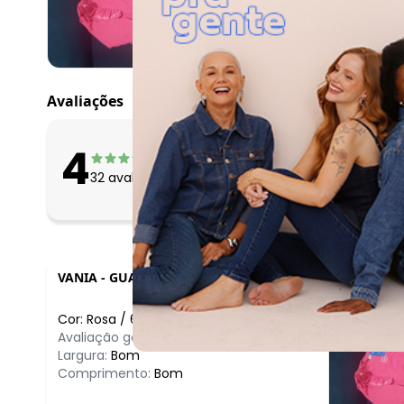
março/2026
fevereiro/2026
Avaliações
O que as clientes 
4
Apertado
32
avaliações
Bom
Folgado
VANIA
-
GUARULHOS - SP
Cor:
Rosa
/
6
Avaliação geral do produto:
Ótimo
Largura:
Bom
Comprimento:
Bom