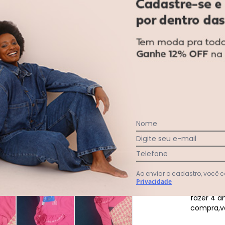
acharam da largura?
O que as cli
0
%
Curto
100
%
Bom
0
%
Longo
Nome
Digite seu e-mail
Telefone
Ao enviar o cadastro, você
Comentár
Privacidade
amei os c
fazer 4 a
compra,v