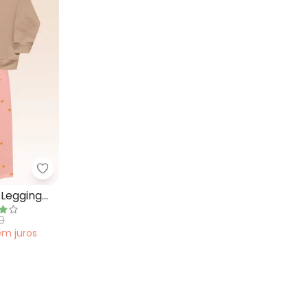
Blusa Manga Longa e Shorts Bege
Fakini Kids - Conjunto Blusão e Legging Bege
 Legging
0
em
juros