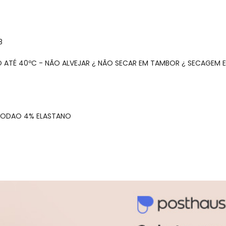
8
O ATÉ 40ºC - NÃO ALVEJAR ¿ NÃO SECAR EM TAMBOR ¿ SECAGEM E
LGODAO 4% ELASTANO
gum dia do mês, para o menor tamanho disponível.