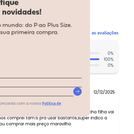
R$ 69,96
R$ 78,7
Ver todas as avaliações
entes acharam do comprimento?
0
%
100
%
0
%
12/12/2025
 concorda com a nossa
Política de
io:
onjuntos são lindos de otima qualidade,minha filha vai
nos comprei tam.6 pra usar bastante,super indico a
ou comprar mais preço maravilho