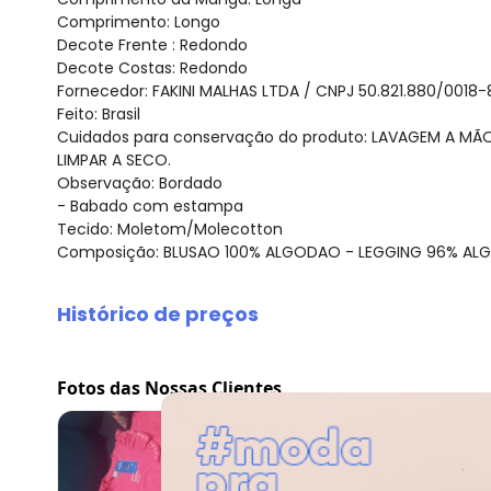
Comprimento: Longo
Decote Frente : Redondo
Decote Costas: Redondo
Fornecedor: FAKINI MALHAS LTDA / CNPJ 50.821.880/0018-
Feito: Brasil
Cuidados para conservação do produto: LAVAGEM A MÃ
LIMPAR A SECO.
Observação: Bordado
- Babado com estampa
Tecido: Moletom/Molecotton
Composição: BLUSAO 100% ALGODAO - LEGGING 96% A
Histórico de preços
O preço apresentado abaixo é o menor oferecido em al
agosto/2026
Fotos das Nossas Clientes
julho/2026
junho/2026
maio/2026
abril/2026