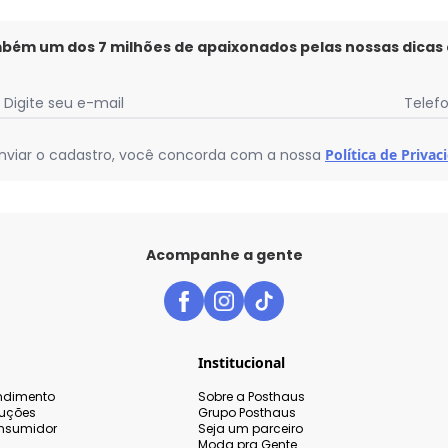
mbém um dos 7 milhões de apaixonados pelas nossas dicas
Digite seu e-mail
Telef
nviar o cadastro, você concorda com a nossa
Política de Privac
Acompanhe a gente
o
Institucional
endimento
Sobre a Posthaus
luções
Grupo Posthaus
nsumidor
Seja um parceiro
Moda pra Gente