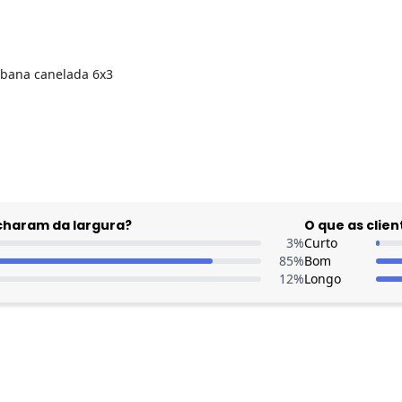
ribana canelada 6x3
 dia do mês, para o menor tamanho disponível.
acharam da largura?
O que as cli
3
%
Curto
85
%
Bom
12
%
Longo