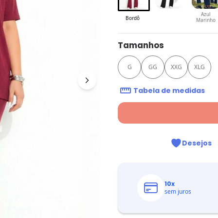
Azul
Bordô
Marinho
Tamanhos
G
GG
XXG
XLG
Tabela de medidas
Desejos
10
x
sem juros