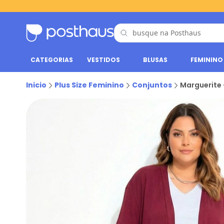
CATEGORIAS
VESTIDOS
BLUSAS
FEMININO
Inicio
Plus Size Feminino
Conjuntos
Marguerite