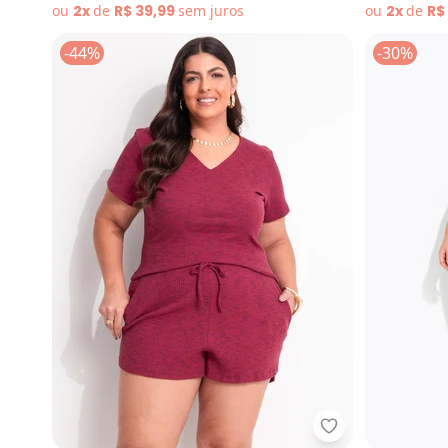
ou
2x
de
R$ 39,99
sem
juros
ou
2x
de
R$
-44%
-30%
Marguerite - C