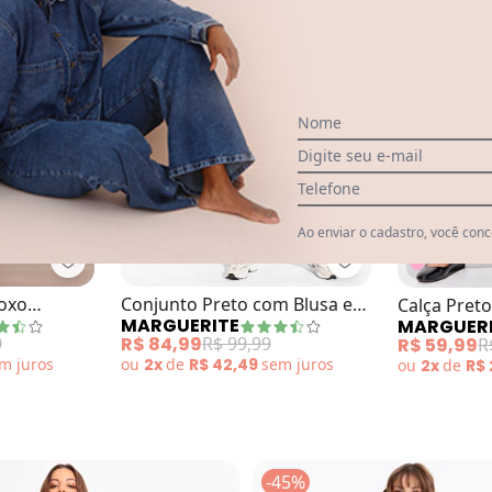
Nome
Digite seu e-mail
Telefone
Ao enviar o cadastro, você con
Marguerite - Conjunto Xadrez Roxo Cardigan e Calç
Marguerite - Conj
ca em Malha com Bordados de Coração
oxo
Conjunto Preto com Blusa e
Calça Preto
MARGUERITE
MARGUER
lus Size
Calça Plus Size
Cós Plus Si
9
R$ 84,99
R$ 99,99
R$ 59,99
R
em
juros
ou
2x
de
R$ 42,49
sem
juros
ou
2x
de
R$
-45%