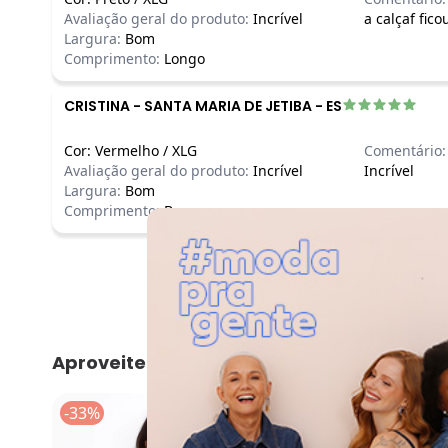
Avaliação geral do produto:
Incrível
a calçaf fic
Largura:
Bom
Comprimento:
Longo
CRISTINA
-
SANTA MARIA DE JETIBA - ES
Cor:
Vermelho
/
XLG
Comentário:
Avaliação geral do produto:
Incrível
Incrível
Largura:
Bom
Comprimento:
Bom
Aproveite e compre junto
-33%
-66%