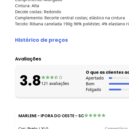
Cintura: Alta
Decote costas: Redondo
Complemento: Recorte central costas; elástico na cintura
Tecido: Ribana canelada 190g 96% poliéster, 4% elastano 
Histórico de preços
O preço apresentado abaixo é o menor oferecido em algum
agosto/2026
Avaliações
julho/2026
junho/2026
O que as clientes 
3.8
maio/2026
Apertado
121
avaliações
Bom
abril/2026
Folgado
março/2026
fevereiro/2026
MARLENE
-
IPORA DO OESTE - SC
Cor:
Preto
/
XLG
Comentário: