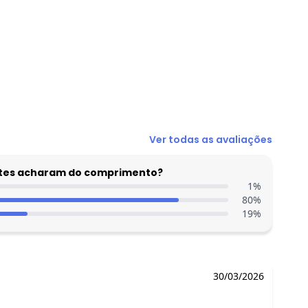
R$ 89,99
Ver todas as avaliações
R$ 89,99
R$ 99,99
entes acharam do comprimento?
1
%
R$ 89,99
80
%
R$ 99,99
19
%
R$ 89,99
R$ 94,99
30/03/2026