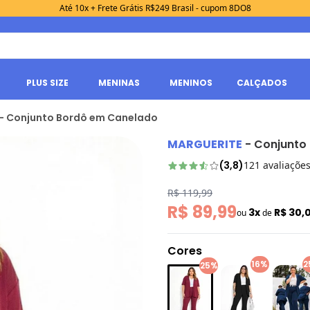
Até 10x + Frete Grátis R$249 Brasil - cupom 8DO8
PLUS SIZE
MENINAS
MENINOS
CALÇADOS
 - Conjunto Bordô em Canelado
MARGUERITE
-
Conjunto
(
3,8
)
121
avaliaçõe
R$ 119,99
R$ 89,99
3x
R$ 30,
ou
de
Cores
16%
2
25%