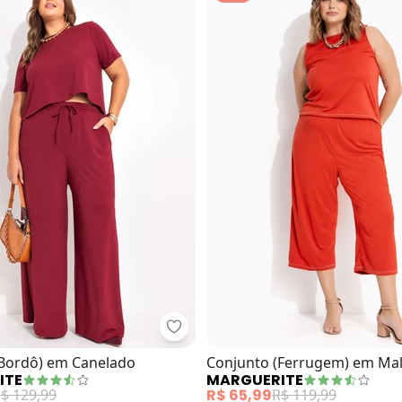
njunto (Pied Poule) em Moletinho.
Marguerite - Conjunto (Bordô) e
(Bordô) em Canelado
Conjunto (Ferrugem) em Ma
ITE
MARGUERITE
$ 129,99
R$ 65,99
R$ 119,99