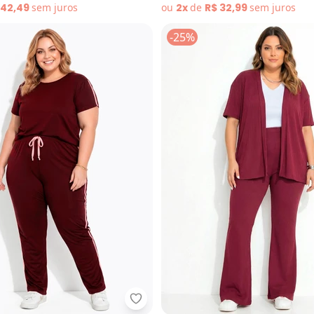
 42,49
sem
juros
ou
2x
de
R$ 32,99
sem
juros
-25%
onjunto (Vermelho) em Canelado
Marguerite - Conjunto Bordô com 