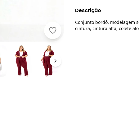
Descrição
Conjunto bordô, modelagem solt
cintura, cintura alta, colete a
Marguerite - Conjunto Bordô em Ca