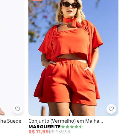
m Canelado
Marguerite - Conjunto (Ferrugem) em Malha Suede
Marguerit
lha Suede
Conjunto (Vermelho) em Malha
MARGUERITE
Jacquard
R$ 71,99
R$ 159,99