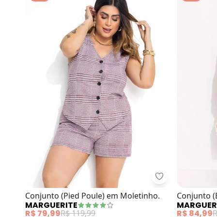
Marguerite - Co
Conjunto (Pied Poule) em Moletinho.
Conjunto 
MARGUERITE
MARGUER
R$ 79,99
R$ 119,99
R$ 84,99
R