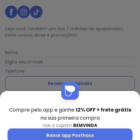
Seja você também um dos 7 milhões de apaixonados
pelas nossas dicas e promoções!
Nome
Digite seu e-mail
Telefone
Receber novidades
Ao enviar o cadastro, você concorda com a nossa
Política
de Privacidade
Compre pelo app e ganhe
12% OFF + frete grátis
na sua primeira compra
Use o cupom
BEMVINDA
Posthaus é uma marca da Posthaus Ltda / CNPJ:
Baixar app Posthaus