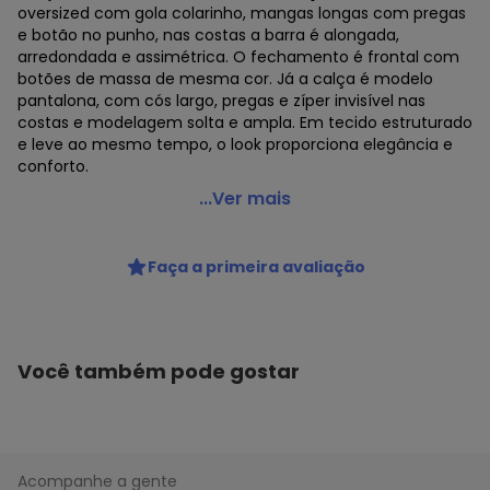
oversized com gola colarinho, mangas longas com pregas
e botão no punho, nas costas a barra é alongada,
arredondada e assimétrica. O fechamento é frontal com
botões de massa de mesma cor. Já a calça é modelo
pantalona, com cós largo, pregas e zíper invisível nas
costas e modelagem solta e ampla. Em tecido estruturado
e leve ao mesmo tempo, o look proporciona elegância e
conforto.
Susie Modas - Conjunto Camisa e Calça Viscose
...Ver mais
Feminino Branco
Código do produto: 22717929
Faça a primeira avaliação
Você também pode gostar
Acompanhe a gente