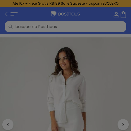
Até 10x + Frete Grátis R$199 Sul e Sudeste - cupom EUQUERO