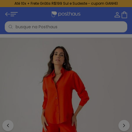
Até 10x + Frete Grátis R$199 Sul e Sudeste - cupom GANHEI