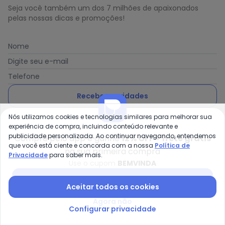
Seja você também um dos 7 milhões de apaixonados
pelas nossas dicas e promoções!
Nome
Digite seu e-mail
Telefone
Receber novidades
Nós utilizamos cookies e tecnologias similares para melhorar sua
Ao enviar o cadastro, você concorda com a nossa
Política
experiência de compra, incluindo conteúdo relevante e
de Privacidade
publicidade personalizada. Ao continuar navegando, entendemos
Compre pelo app e ganhe
12% OFF + frete grátis
que você está ciente e concorda com a nossa
Política de
na sua primeira compra
Privacidade
para saber mais.
Use o cupom
BEMVINDA
Posthaus é uma marca da Posthaus Ltda / CNPJ:
Baixar app Posthaus
Aceitar todos os cookies
80.462.138/0001-41
Endereço: Rua Werner Duwe, 202 Bairro Badenfurt -
Agora não
89.070-700 - Blumenau/SC
Configurar privacidade