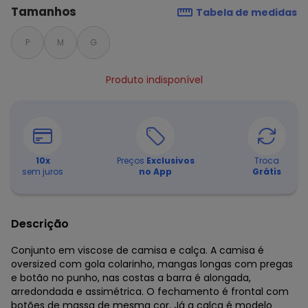
Tamanhos
Tabela de medidas
P
M
G
Produto indisponível
10
x
Preços
Exclusivos
Troca
sem juros
no App
Grátis
Descrição
Conjunto em viscose de camisa e calça. A camisa é
oversized com gola colarinho, mangas longas com pregas
e botão no punho, nas costas a barra é alongada,
arredondada e assimétrica. O fechamento é frontal com
botões de massa de mesma cor. Já a calça é modelo