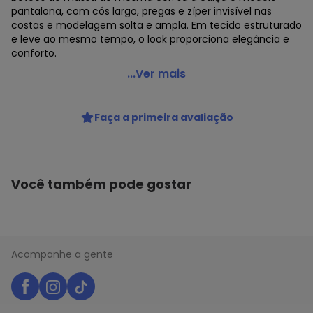
pantalona, com cós largo, pregas e zíper invisível nas
costas e modelagem solta e ampla. Em tecido estruturado
e leve ao mesmo tempo, o look proporciona elegância e
conforto.
Susie Modas - Conjunto Camisa e Calça Viscose
...Ver mais
Feminino Laranja
Código do produto: 22717906
Faça a primeira avaliação
Você também pode gostar
Acompanhe a gente