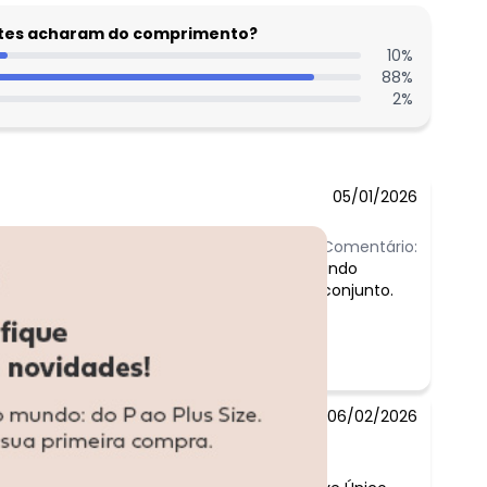
entes acharam do comprimento?
10
%
88
%
2
%
05/01/2026
Comentário:
lindo
conjunto.
06/02/2026
ntário: