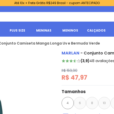
Até 10x + Frete Grátis R$249 Brasil - cupom ANTECIPADO
PLUS SIZE
MENINAS
MENINOS
CALÇADOS
 Conjunto Camiseta Manga Longa Uv e Bermuda Verde
MARLAN
-
Conjunto Cam
(
3,9
)
48
avaliaçõe
R$ 159,90
R$ 47,97
Tamanhos
4
6
8
10