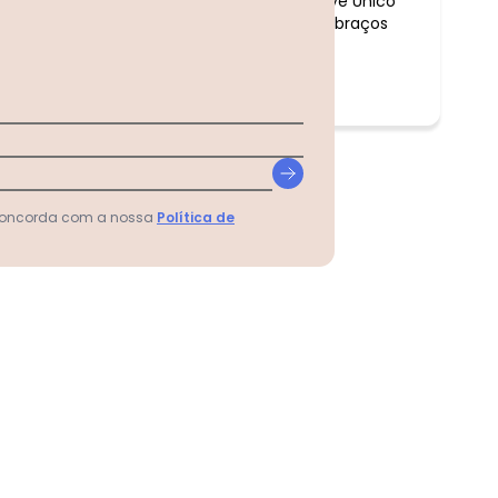
a qualidade confortável tecido macio e leve Único
lema que ficou curta a camiseta no corpo braços
o a bermuda ótimo tamanho
 concorda com a nossa
Política de