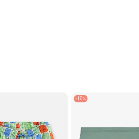
to Manga Longa Uv 50+ Bordadinho Verde
-15%