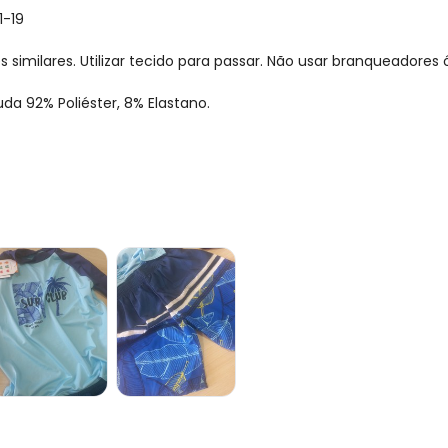
1-19
imilares. Utilizar tecido para passar. Não usar branqueadores ó
da 92% Poliéster, 8% Elastano.
gum dia do mês, para o menor tamanho disponível.