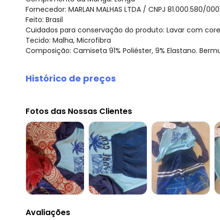
Fornecedor: MARLAN MALHAS LTDA / CNPJ 81.000.580/000
Feito: Brasil
Cuidados para conservação do produto: Lavar com cores s
Tecido: Malha, Microfibra
Composição: Camiseta 91% Poliéster, 9% Elastano. Bermu
Histórico de preços
O preço apresentado abaixo é o menor oferecido em al
agosto/2026
Fotos das Nossas Clientes
julho/2026
junho/2026
maio/2026
abril/2026
março/2026
fevereiro/2026
Avaliações