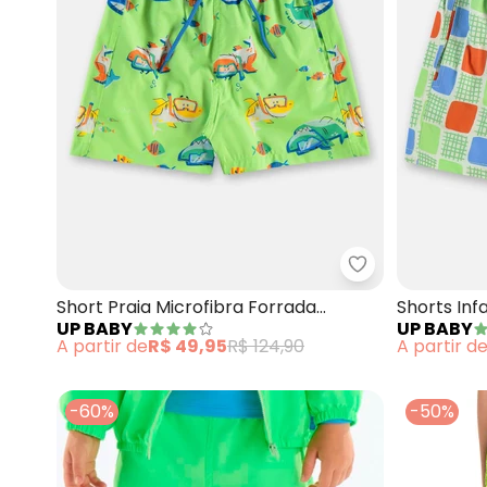
Up Baby - Shor
Short Praia Microfibra Forrada
Shorts Inf
UP BABY
UP BABY
(Verde)
(Verde)
A partir de
R$ 49,95
R$ 124,90
A partir d
-60%
-50%