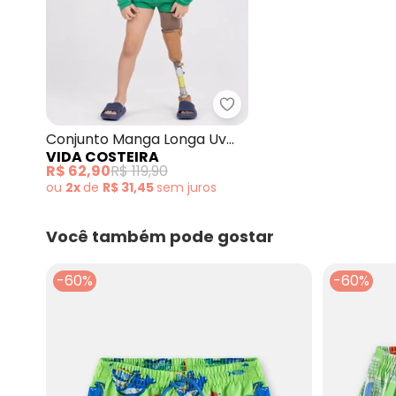
Vida Costeira - Conjun
Conjunto Manga Longa Uv
VIDA COSTEIRA
50+ Bordadinho Verde
R$ 62,90
R$ 119,90
ou
2x
de
R$ 31,45
sem
juros
Você também pode gostar
-60%
-60%