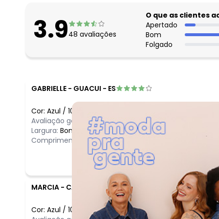
O que as clientes 
3.9
Apertado
48
avaliações
Bom
Folgado
GABRIELLE
-
GUACUI - ES
Cor:
Azul
/
10
Avaliação geral do produto:
Ótimo
Largura:
Bom
Comprimento:
Bom
MARCIA
-
CAXIAS DO SUL - RS
Cor:
Azul
/
10