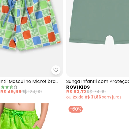
t Praia Microfibra Forrada (Verde)
Up Baby - Shorts Infantil Mascul
antil Masculino Microfibra
Sunga Infantil com Proteçã
ROVI KIDS
(Verde)
e
R$ 49,95
R$ 124,90
R$ 63,73
R$ 74,99
ou
2x
de
R$ 31,86
sem
juros
-60%