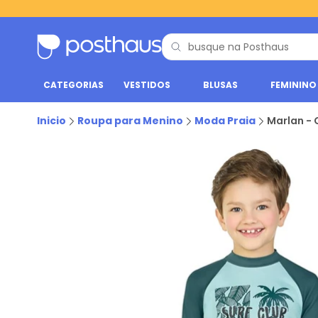
CATEGORIAS
VESTIDOS
BLUSAS
FEMININO
Inicio
Roupa para Menino
Moda Praia
Marlan -