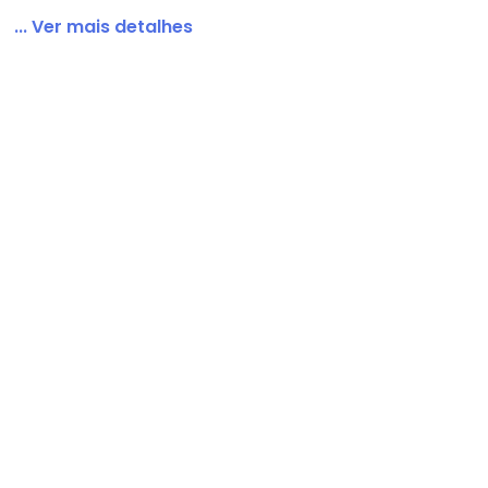
... Ver mais detalhes
a Longa Uv e Bermuda Verde