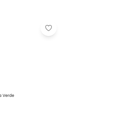
Marlan - Conjunto Camiseta Mang
a Verde