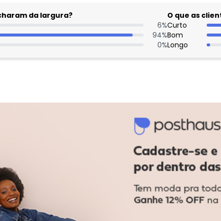
acharam da largura?
O que as cli
6
%
Curto
94
%
Bom
0
%
Longo
Come