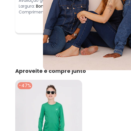
Avaliação geral do produto:
Ótimo
Largura:
Bom
Comprimento:
Curto
Aproveite e compre junto
-47%