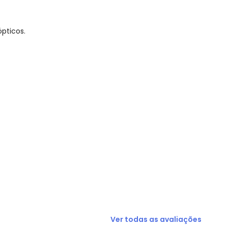
pticos.
R$ 47,97
R$ 31,98
R$ 31,98
R$ 79,95
R$ 31,98
R$ 31,98
R$ 47,97
Ver todas as avaliações