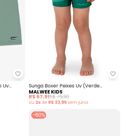
ino Microfibra (Verde)
Rovi Kids - Sunga Infantil com Proteção Uv (Verde
Malwee Ki
o Uv
Sunga Boxer Peixes Uv (Verde
MALWEE KIDS
Turquesa)
R$ 67,91
R$ 79,90
ou
2x
de
R$ 33,95
sem
juros
-60%