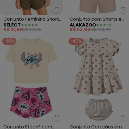
Select - Conjunto Feminino Sho
Al
Conjunto Feminino Short
Conjunto com Shorts e
SELECT
ALAKAZOO
e Blusa Estampada
Blusa Transpassada
R$ 31,99
R$ 119,99
R$ 53,96
R$ 134,90
(Bege)
(Bege)
-55%
-40%
Malwee Kids - Conjunto Stitch® 
Ma
Conjunto Stitch® com
Conjunto Corações em