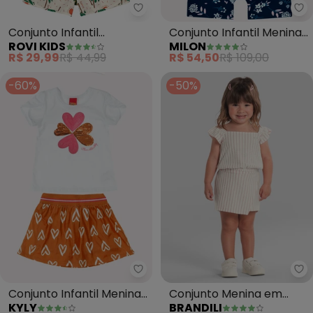
Rovi Kids - Conjunto Infantil F
Mi
Conjunto Infantil
Conjunto Infantil Menina
ROVI KIDS
MILON
Feminino Summer (Bege)
Estampa (Off White)
R$ 29,99
R$ 44,99
R$ 54,50
R$ 109,00
-60%
-50%
Kyly - Conjunto Infantil Menina
Br
Conjunto Infantil Menina
Conjunto Menina em
KYLY
BRANDILI
Bordado (Off White)
Cotton Especial (Natural)