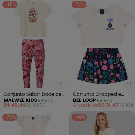
-45%
-70%
Malwee Kids - Conjunto Sabor 
Be
Conjunto Sabor Doce de
Conjunto Cropped e
MALWEE KIDS
BEE LOOP
Amor (Off White)
Short-Saia Floral (Bege)
R$ 49,44
R$ 89,90
A partir de
R$ 31,47
R$ 104
-70%
-40%