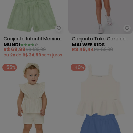
Mundi - Conjunto Infantil Menin
Ma
Conjunto Infantil Menina
Conjunto Take Care com
MUNDI
MALWEE KIDS
de Laços (Natural)
Ursinho (Bege)
R$ 69,99
R$ 139,99
R$ 49,44
R$ 89,90
ou
2x
de
R$ 34,99
sem
juros
-55%
-40%