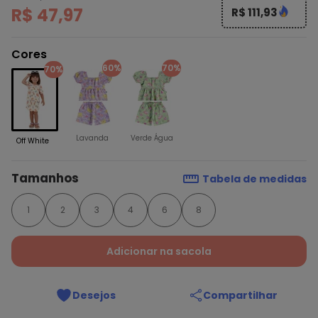
R$ 47,97
R$ 111,93
Cores
60%
70%
70%
Lavanda
Verde Água
Off White
Tamanhos
Tabela de medidas
1
2
3
4
6
8
Adicionar na sacola
Desejos
Compartilhar