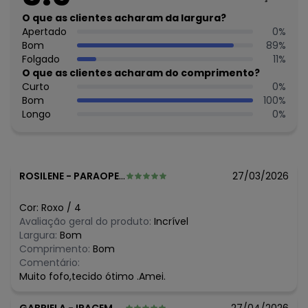
Feito: Brasil
Cuidados para conservação do produto: Temperatura
O que as clientes acharam da largura?
máxima de lavagem 30C. Não alvejar. Não passar sobre a
Apertado
0
%
estampa.
Bom
89
%
Tecido: Viscose
Folgado
11
%
Composição: Viscose 100%Viscose 100%
O que as clientes acharam do comprimento?
Curto
0
%
Histórico de preços
Bom
100
%
Longo
0
%
O preço apresentado abaixo é o menor oferecido em
algum dia do mês, para o menor tamanho disponível.
N/D*
agosto/2026
R$ 55,96
julho/2026
R$ 47,96
junho/2026
ROSILENE
-
PARAOPEBA - MG
27/03/2026
R$ 47,97
maio/2026
R$ 47,97
abril/2026
Cor:
Roxo
/
4
R$ 47,97
março/2026
Avaliação geral do produto:
Incrível
R$ 47,97
fevereiro/2026
Largura:
Bom
Comprimento:
Bom
Comentário:
Muito fofo,tecido ótimo .Amei.