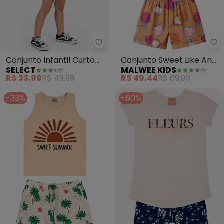
Select - Conjunto Infantil Curt
Ma
Conjunto Infantil Curto
Conjunto Sweet Like An
SELECT
MALWEE KIDS
Verão Menina (Bege)
Apple (Off White)
R$ 33,99
R$ 49,99
R$ 49,44
R$ 89,90
-33%
-50%