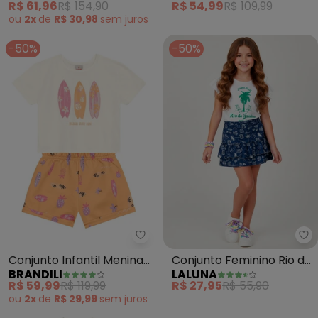
R$ 61,96
R$ 154,90
R$ 54,99
R$ 109,99
ou
2x
de
R$ 30,98
sem
juros
-50%
-50%
Brandili - Conjunto Infantil Men
La
Conjunto Infantil Menina
Conjunto Feminino Rio de
BRANDILI
LALUNA
Praiano (Bege)
Janeiro (Creme)
R$ 59,99
R$ 119,99
R$ 27,95
R$ 55,90
ou
2x
de
R$ 29,99
sem
juros