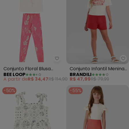
Bee Loop - Conjunto Floral Blus
Br
Conjunto Floral Blusa
Conjunto Infantil Menina
BEE LOOP
BRANDILI
Legging (Bege)
Havaí (Natural)
A partir de
R$ 34,47
R$ 114,90
R$ 47,99
R$ 79,99
-50%
-55%