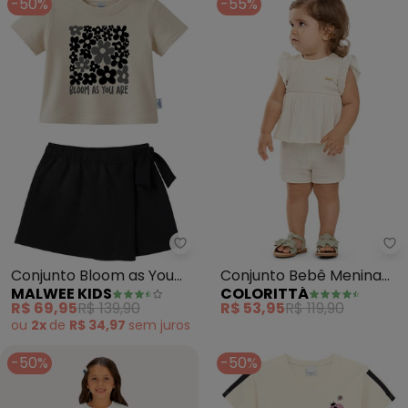
-50%
-55%
Malwee Kids - Conjunto Bloom a
Co
Conjunto Bloom as You
Conjunto Bebê Menina
MALWEE KIDS
COLORITTÁ
Are em Moletinho (Off
Malha Canelada (Bege)
R$ 69,95
R$ 139,90
R$ 53,95
R$ 119,90
White)
ou
2x
de
R$ 34,97
sem
juros
-50%
-50%