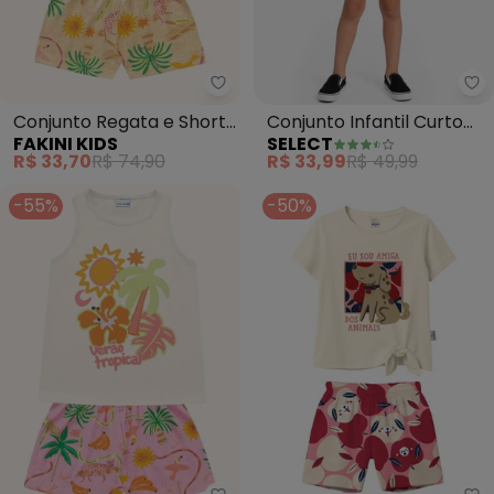
Fakini Kids - Conjunto Regata e
Se
Conjunto Regata e Shorts
Conjunto Infantil Curto
FAKINI KIDS
SELECT
(Bege)
Verão Menina (Bege)
R$ 33,70
R$ 74,90
R$ 33,99
R$ 49,99
-55%
-50%