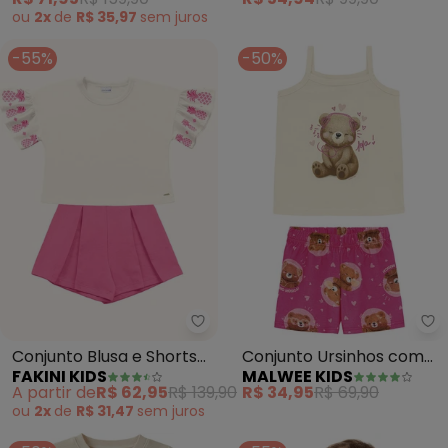
White)
ou
2x
de
R$ 35,97
sem
juros
-55%
-50%
Fakini Kids - Conjunto Blusa e S
Ma
Conjunto Blusa e Shorts
Conjunto Ursinhos com
FAKINI KIDS
MALWEE KIDS
(Bege)
Glitter (Bege)
A partir de
R$ 62,95
R$ 139,90
R$ 34,95
R$ 69,90
ou
2x
de
R$ 31,47
sem
juros