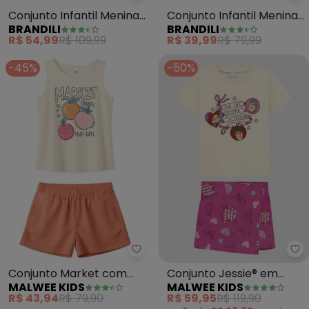
Conjunto Infantil Menina
Conjunto Infantil Menina
BRANDILI
BRANDILI
de Flores (Bege)
Florido (Natural)
R$ 54,99
R$ 109,99
R$ 39,99
R$ 79,99
-45%
-50%
Malwee Kids - Conjunto Market 
Ma
Conjunto Market com
Conjunto Jessie® em
MALWEE KIDS
MALWEE KIDS
Glitter (Off White)
Malha (Bege)
R$ 43,94
R$ 79,90
R$ 59,95
R$ 119,90