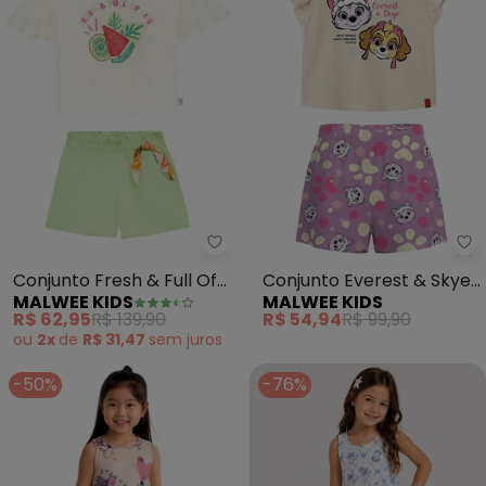
Malwee Kids - Conjunto Fresh & F
Ma
Conjunto Fresh & Full Of
Conjunto Everest & Skye®
MALWEE KIDS
MALWEE KIDS
Life (Off White )
(Bege)
R$ 62,95
R$ 139,90
R$ 54,94
R$ 99,90
ou
2x
de
R$ 31,47
sem
juros
-50%
-76%