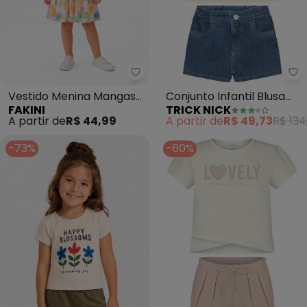
Fakini - Vestido Menina Mangas
Tr
Vestido Menina Mangas
Conjunto Infantil Blusa
FAKINI
TRICK NICK
Curtas (Bege)
com Shorts (Bege)
A partir de
R$ 44,99
A partir de
R$ 49,73
R$ 134
-73%
-60%