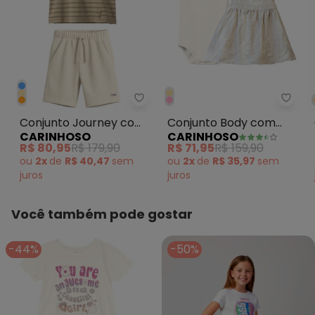
Carinhoso - Conjunto Journey 
Carin
Conjunto Journey com
Conjunto Body com
CARINHOSO
CARINHOSO
Moletom Cáqui
Vestido Menina Off
R$ 80,95
R$ 179,90
R$ 71,95
R$ 159,90
White
ou
2x
de
R$ 40,47
sem
ou
2x
de
R$ 35,97
sem
juros
juros
Você também pode gostar
-44%
-50%