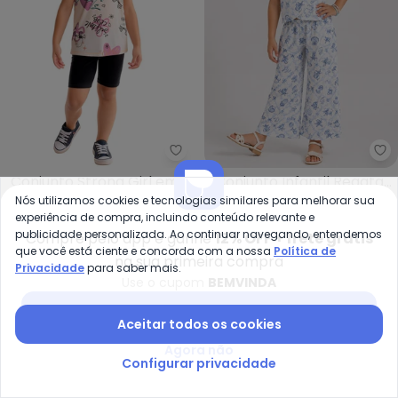
Malwee Kids - Conjunto Strong 
Se
Conjunto Strong Girl em
Conjunto Infantil Regata
MALWEE KIDS
SELECT
Nós utilizamos cookies e tecnologias similares para melhorar sua
Malha (Off White)
e Pantacourt (Bege)
R$ 39,95
R$ 79,90
R$ 47,99
R$ 199,99
experiência de compra, incluindo conteúdo relevante e
publicidade personalizada. Ao continuar navegando, entendemos
Compre pelo app e ganhe
12% OFF + frete grátis
-69%
-45%
que você está ciente e concorda com a nossa
Política de
na sua primeira compra
Privacidade
para saber mais.
Use o cupom
BEMVINDA
Baixar app Posthaus
Aceitar todos os cookies
Agora não
Configurar privacidade