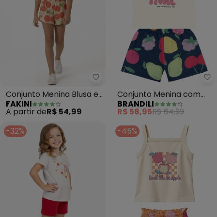
Fakini - Conjunto Menina Blusa 
Br
Conjunto Menina Blusa e
Conjunto Menina com
FAKINI
BRANDILI
Short Frutas (Bege)
Frutas Brilhante (Natural)
A partir de
R$ 54,99
R$ 58,95
R$ 64,99
-32%
-45%