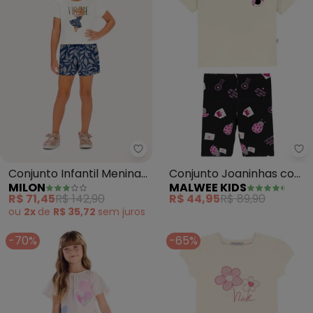
Milon - Conjunto Infantil Menina
Ma
Conjunto Infantil Menina
Conjunto Joaninhas com
MILON
MALWEE KIDS
Folhas Milon (Bege)
Glitter (Bege)
R$ 71,45
R$ 142,90
R$ 44,95
R$ 89,90
ou
2x
de
R$ 35,72
sem
juros
-70%
-65%