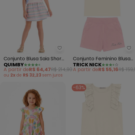
Quimby - Conjunto Blusa Saia S
Tr
Conjunto Blusa Saia Short
Conjunto Feminino Blusa
QUIMBY
TRICK NICK
(Bege)
com Shorts (Bege)
A partir de
R$ 64,47
R$ 214,90
A partir de
R$ 55,16
R$ 159,
ou
2x
de
R$ 32,23
sem
juros
-63%