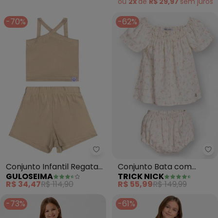
ou
2x
de
R$ 29,97
sem
juros
-70%
-62%
Guloseima - Conjunto Infantil R
Tr
Conjunto Infantil Regata
Conjunto Bata com
GULOSEIMA
TRICK NICK
e Short (Bege)
Calcinha Feminino
R$ 34,47
R$ 114,90
R$ 55,99
R$ 149,99
(Bege)
-73%
-61%