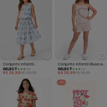
Select - Conjunto Infantil Femi
Se
Conjunto Infantil
Conjunto Infantil Blusa e
SELECT
SELECT
Feminino Saia e Regata
Shorts Feminino (Bege)
R$ 36,99
R$ 139,99
R$ 38,99
R$ 99,99
(Bege)
-9%