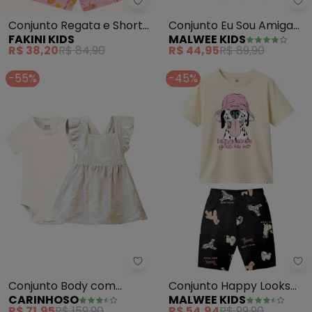
Fakini Kids - Conjunto Regata e
Ma
Conjunto Regata e Shorts
Conjunto Eu Sou Amiga
FAKINI KIDS
MALWEE KIDS
(Bege)
dos Animais (Off White)
R$ 38,20
R$ 84,90
R$ 44,95
R$ 89,90
-55%
-45%
Carinhoso - Conjunto Body com 
Ma
Conjunto Body com
Conjunto Happy Looks
CARINHOSO
MALWEE KIDS
Vestido Menina (Off
Good On Me (Off White)
R$ 71,95
R$ 159,90
R$ 54,94
R$ 99,90