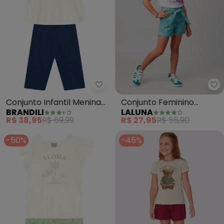
Brandili - Conjunto Infantil Men
La
Conjunto Infantil Menina
Conjunto Feminino
BRANDILI
LALUNA
Metalizado (Bege)
Sardine Fun (Creme)
R$ 38,95
R$ 69,99
R$ 27,95
R$ 55,90
-50%
-45%