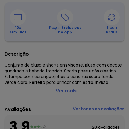
10
x
Preços
Exclusivos
Troca
sem juros
no App
Grátis
Descrição
Conjunto de blusa e shorts em viscose. Blusa com decote
quadrado e babado franzido. Shorts possui cós elástico.
Estampa com caranguejinhos e conchas sobre fundo
verde claro. Perfeito para brincar com estilo. Invista!
Malwee Kids - Conjunto Caranguejos Off White
...Ver mais
Código do produto: 6566917
Comprimento da Manga: Curta
Avaliações
Ver todas as avaliações
Decote Frente : Redondo
Fornecedor: MALWEE MALHAS LTDA / CNPJ 84.429.737/0001-
3.9
14
20
avaliações