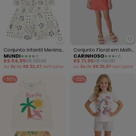
Mundi - Conjunto Infantil Menina
Ca
Conjunto Infantil Menina
Conjunto Floral em Malha
MUNDI
CARINHOSO
Brilhante (Natural)
Texturizada (Off White)
R$ 64,95
R$ 129,99
R$ 71,95
R$ 159,90
ou
2x
de
R$ 32,47
sem
juros
ou
2x
de
R$ 35,97
sem
juros
-55%
-32%