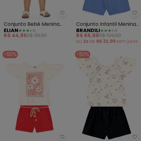
Elian - Conjunto Bebê Menina F
Br
Conjunto Bebê Menina
Conjunto Infantil Menina
ELIAN
BRANDILI
Floral Devorê (Bege)
com Babado (Bege)
R$ 44,95
R$ 99,90
R$ 65,99
R$ 109,99
ou
2x
de
R$ 32,99
sem
juros
-50%
-50%
Brandili - Conjunto Infantil Men
Br