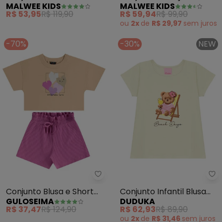
MALWEE KIDS
MALWEE KIDS
Glitter (Bege)
Cotton (Off White)
R$ 53,95
R$ 119,90
R$ 59,94
R$ 99,90
ou
2x
de
R$ 29,97
sem
juros
-70%
-30%
NEW
Guloseima - Conjunto Blusa e Sh
Conjunto Blusa e Short
Conjunto Infantil Blusa
GULOSEIMA
DUDUKA
Infantil (Bege)
Beach Days e Short
R$ 37,47
R$ 124,90
R$ 62,93
R$ 89,90
(Bege)
ou
2x
de
R$ 31,46
sem
juros