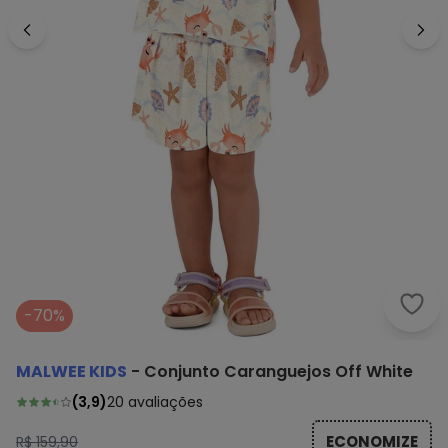
Malw
-70%
MALWEE KIDS
-
Conjunto Caranguejos Off White
(
3,9
)
20
avaliações
ECONOMIZE
R$ 159,90