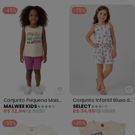
-45%
-75%
Malwee Kids - Conjunto Pequena 
Se
Conjunto Pequena Mais
Conjunto Infantil Blusa de
MALWEE KIDS
SELECT
Cheia de Brilho (Off
Alça e Short (Bege)
R$ 32,94
R$ 59,90
R$ 34,99
R$ 139,99
White)
-55%
-45%