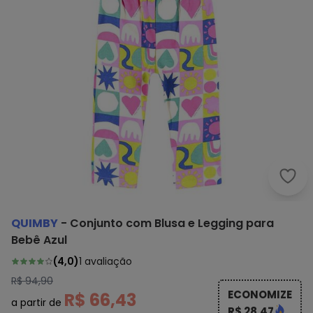
Quim
QUIMBY
-
Conjunto com Blusa e Legging para
Bebê Azul
(
4,0
)
1
avaliação
R$ 94,90
ECONOMIZE
R$ 66,43
a partir de
R$ 28,47