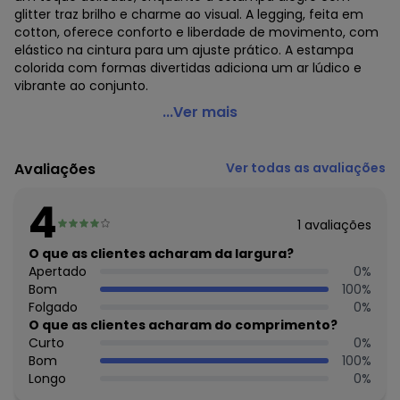
glitter traz brilho e charme ao visual. A legging, feita em
cotton, oferece conforto e liberdade de movimento, com
elástico na cintura para um ajuste prático. A estampa
colorida com formas divertidas adiciona um ar lúdico e
vibrante ao conjunto.
Quimby - Conjunto com Blusa e Legging para Bebê Azul
...Ver mais
Código do produto: 7647581
Modelagem: Ampla
Avaliações
Ver todas as avaliações
Comprimento da Manga: Curta
Comprimento: Longo
4
Forro: Não
1
avaliações
Cintura: Média
Decote Frente : Redondo
O que as clientes acharam da largura?
Decote Costas: Redondo
Apertado
0
%
Fornecedor: MALHARIA CRISTINA LTDA / CNPJ
Bom
100
%
82.663.337/0001-43
Folgado
0
%
Feito: no Brasil
O que as clientes acharam do comprimento?
Cuidados para conservação do produto: CALCA:
Curto
0
%
*TEMPERATURA MAX DE LAVAGEM 40ºC LAVAR COM CORES
Bom
100
%
SEMELHANTES *NÃO ALVEJAR *, TEMPERATURA DE EXAUSTÃO
Longo
0
%
MAX 80°C *TEMPERATURA MAX DA BASE DO FERRO DE