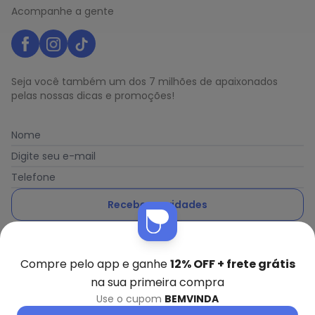
Acompanhe a gente
Seja você também um dos 7 milhões de apaixonados
pelas nossas dicas e promoções!
Nome
Digite seu e-mail
Telefone
Receber novidades
Ao enviar o cadastro, você concorda com a nossa
Política
de Privacidade
Compre pelo app e ganhe
12% OFF + frete grátis
na sua primeira compra
Use o cupom
BEMVINDA