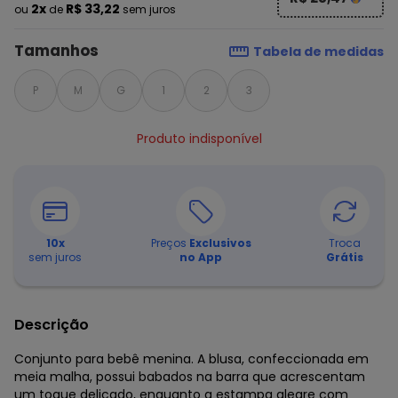
2x
R$ 33,22
ou
de
sem juros
Tamanhos
Tabela de medidas
P
M
G
1
2
3
Produto indisponível
10
x
Preços
Exclusivos
Troca
sem juros
no App
Grátis
Descrição
Conjunto para bebê menina. A blusa, confeccionada em
meia malha, possui babados na barra que acrescentam
um toque delicado, enquanto a estampa alegre com