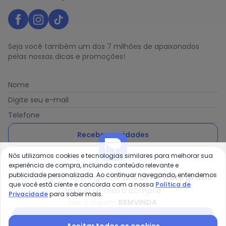
Seja você também um dos 7 milhões de apaixonados
pelas nossas dicas e promoções!
Nome
Digite seu e-mail
Telefone
Receber novidades
Nós utilizamos cookies e tecnologias similares para melhorar sua
Ao enviar o cadastro, você concorda com a nossa
Política
experiência de compra, incluindo conteúdo relevante e
de Privacidade
publicidade personalizada. Ao continuar navegando, entendemos
Compre pelo app e ganhe
12% OFF + frete grátis
que você está ciente e concorda com a nossa
Política de
na sua primeira compra
Privacidade
para saber mais.
Use o cupom
BEMVINDA
Posthaus é uma marca da Posthaus Ltda / CNPJ:
Baixar app Posthaus