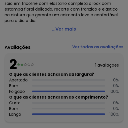
saia em tricoline com elastano completa o look com
estampa floral delicada, recorte com franzido e elástico
na cintura que garante um caimento leve e confortável
para o dia a dia.
Quimby - Conjunto com Blusa e Saia Floral Azul
...Ver mais
Código do produto: 8068930
Modelagem: Justa
Avaliações
Ver todas as avaliações
Comprimento da Manga: Curta
Comprimento: Curto
2
Forro: Não
1
avaliações
Cinto: Não acompanha
Cintura: Média
O que as clientes acharam da largura?
Decote Frente : Redondo
Apertado
0
%
Decote Costas: Redondo
Bom
0
%
Fornecedor: MALHARIA CRISTINA LTDA / CNPJ
Folgado
100
%
82.663.337/0001-43
O que as clientes acharam do comprimento?
Feito: Brasil
Curto
0
%
Cuidados para conservação do produto: Lavar máx. 40°C,
Bom
0
%
processo normal, com cores semelhantes. Não alvejar.
Longo
100
%
Secagem em tambor baixa (máx. 60°C). Ferro máx.
200°C. Não limpar a seco.