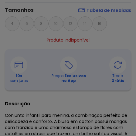
Tamanhos
Tabela de medidas
4
6
8
10
12
14
16
Produto indisponível
10
x
Preços
Exclusivos
Troca
sem juros
no App
Grátis
Descrição
Conjunto infantil para menina, a combinação perfeita de
delicadeza e conforto. A blusa em cotton possui mangas
com franzido e uma charmosa estampa de flores com
detalhes em strass que trazem um brilho sutil ao visual. A