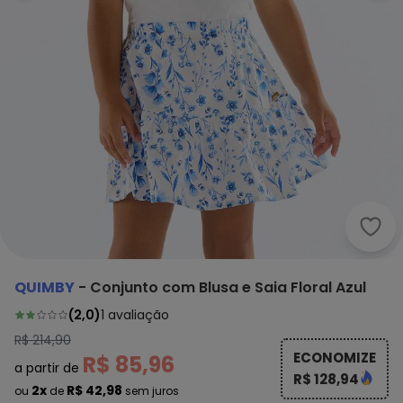
Quim
QUIMBY
-
Conjunto com Blusa e Saia Floral Azul
(
2,0
)
1
avaliação
R$ 214,90
ECONOMIZE
R$ 85,96
a partir de
R$ 128,94
2x
R$ 42,98
ou
de
sem juros